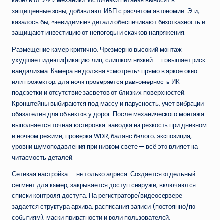
кабель от УФ и механики. Источники питания выносят в
защищенные зоны, добавляют ИБП с расчетом автономии. Эти,
казалось бы, «невидимые» детали обеспечивают безотказность и
защищают инвестицию от непогоды и скачков напряжения.
Размещение камер критично. Чрезмерно высокий монтаж
ухудшает идентификацию лиц, слишком низкий — повышает риск
вандализма. Камера не должна «смотреть» прямо в яркое окно
или прожектор; для ночи проверяется равномерность ИК-
подсветки и отсутствие засветов от близких поверхностей.
Кронштейны выбираются под массу и парусность, учет вибрации
обязателен для объектов у дорог. После механического монтажа
выполняется точная юстировка: наводка на резкость при дневном
и ночном режиме, проверка WDR, баланс белого, экспозиция,
уровни шумоподавления при низком свете — всё это влияет на
читаемость деталей.
Сетевая настройка — не только адреса. Создается отдельный
сегмент для камер, закрывается доступ снаружи, включаются
списки контроля доступа. На регистраторе/видеосервере
задается структура архива, расписания записи (постоянно/по
событиям), маски приватности и роли пользователей.