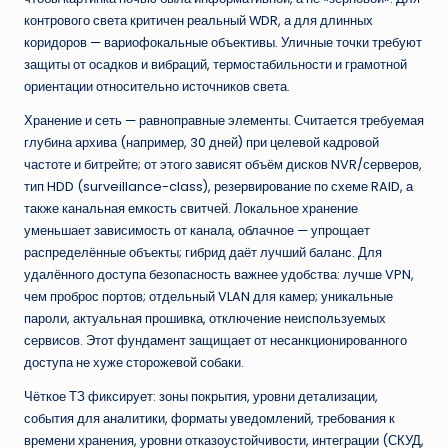
контрового света критичен реальный WDR, а для длинных
коридоров — вариофокальные объективы. Уличные точки требуют
защиты от осадков и вибраций, термостабильности и грамотной
ориентации относительно источников света.
Хранение и сеть — равноправные элементы. Считается требуемая
глубина архива (например, 30 дней) при целевой кадровой
частоте и битрейте; от этого зависят объём дисков NVR/серверов,
тип HDD (surveillance-class), резервирование по схеме RAID, а
также канальная емкость свитчей. Локальное хранение
уменьшает зависимость от канала, облачное — упрощает
распределённые объекты; гибрид даёт лучший баланс. Для
удалённого доступа безопасность важнее удобства: лучше VPN,
чем проброс портов; отдельный VLAN для камер; уникальные
пароли, актуальная прошивка, отключение неиспользуемых
сервисов. Этот фундамент защищает от несанкционированного
доступа не хуже сторожевой собаки.
Чёткое ТЗ фиксирует: зоны покрытия, уровни детализации,
события для аналитики, форматы уведомлений, требования к
времени хранения, уровни отказоустойчивости, интеграции (СКУД,