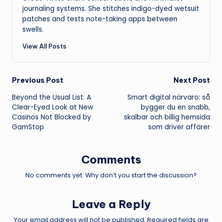
journaling systems. She stitches indigo-dyed wetsuit
patches and tests note-taking apps between
swells.
View All Posts
Post
Previous Post
Next Post
Beyond the Usual List: A
Smart digital närvaro: så
navigation
Clear-Eyed Look at New
bygger du en snabb,
Casinos Not Blocked by
skalbar och billig hemsida
GamStop
som driver affärer
Comments
No comments yet. Why don’t you start the discussion?
Leave a Reply
Your email address will not be published.
Required fields are