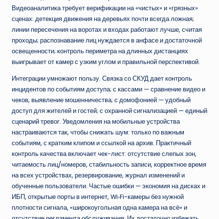
Видеоаналитика требует верификации на «чистых» и «грязных»
сценах: детекция движения на деревьях почти всегда ложная;
линии пересечения на воротах и входах работают лучше, считая
проходы; распознавание лиц нуждается в анфасе и достаточной
освещенности; контроль периметра на длинных дистанциях
выигрывает от камер с узким углом и правильной перспективой.
Интеграции умножают пользу. Связка со СКУД дает контроль
инцидентов по событиям доступа; с кассами — сравнение видео и
чеков, выявление мошенничества; с домофонией — удобный
доступ для жителей и гостей; с охранной сигнализацией — единый
сценарий тревог. Уведомления на мобильные устройства
настраиваются так, чтобы снижать шум: только по важным
событиям, с кратким клипом и ссылкой на архив. Практичный
контроль качества включает чек-лист: отсутствие слепых зон,
читаемость лиц/номеров, стабильность записи, корректное время
на всех устройствах, резервирование, журнал изменений и
обученные пользователи. Частые ошибки — экономия на дисках и
ИБП, открытые порты в интернет, Wi‑Fi-камеры без нужной
плотности сигнала, «широкоугольная одна камера на всё» и
отсутствие регламента обслуживания. Их достаточно избежать,