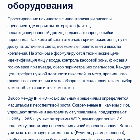
оборудования
Проектирование начинается с инвентаризации рисков и
сценариев: где вероятны потери, конфликты,
несанкционированный доступ, подмена товаров, ошибки
персонала. На схеме объекта отмечают критические зоны, пути
доступа, источники света, возможные препятствия и высоты
крепления. На этой базе формулируются технические цели:
идентификация лиц у входа, контроль кассовой зоны, фиксация
госномеров при въезде, обзор периметра без слепых зон. Каждая
цель требует нужной плотности пикселей на метр, правильного
фокусного расстояния и угла обзора — отсюда проистекает выбор
камер, объективов и точек монтажа.
Выбор между IP и HD-коаксиальными решениями определяется
масштабом и перспективой роста. Современные IP-камеры с PoE
упрощают питание и централизуют управление, поддерживают
H.265/H.265+, умные алгоритмы WDR, шумоподавление, ИК-
подсветку, аналитику пересечения линий и распознавание. Важно
учитывать светочувствительность (F-число, размер сенсора),
чтобы картинка ночью была информативной, а не «зерновой». Для