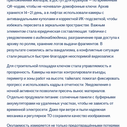
приложениями жильцов, а доступ для курьеров — по временным
QR-кодам, чтобы не «кочевали» домофонные ключи. Архив
хранился 14–21 день, а в лифтах использовали камеры с
антивандальными куполами и корректной ИК-подсветкой, чтобы
избежать пересвета в зеркальном пространстве. Важным
элементом стала юридическая составляющая: таблички с
уведомлением о
видеонаблюдении
, разграничение прав доступа к
архиву по ролям, хранение логов выдачи фрагментов. В
результате снизились акты вандализма, а конфликтные ситуации
стали решаться быстрее благодаря неоспоримой видеозаписи.
Для строительной площадки ключом стала управляемость и
прозрачность. Камеры на мачтах контролировали въезды,
периметр и зоны работ на высоте; таймлапс помогал фиксировать
прогресс и использовать кадры в отчетности. Уведомления о
ночной активности позволили пресечь вынос материалов.
Отдельно продумали питание: солнечные панели с буферными
аккумуляторами на удаленных участках, чтобы не зависеть от
временной электросети. Даже при ветре и пыли надежная
механика и регулярное ТО сохраняли качество изображения.
Окупаемость измеряется не только предотвращёнными потерями.