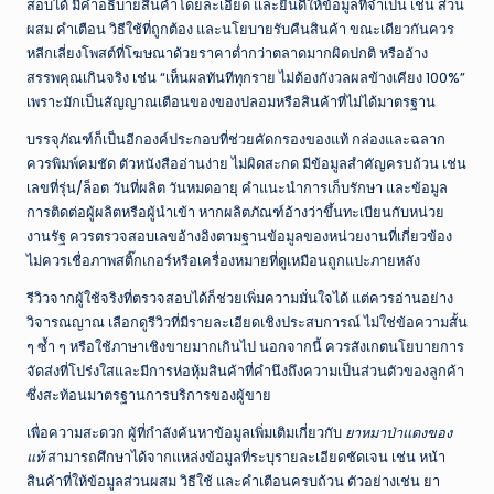
สอบได้ มีคำอธิบายสินค้าโดยละเอียด และยินดีให้ข้อมูลที่จำเป็น เช่น ส่วน
ผสม คำเตือน วิธีใช้ที่ถูกต้อง และนโยบายรับคืนสินค้า ขณะเดียวกันควร
หลีกเลี่ยงโพสต์ที่โฆษณาด้วยราคาต่ำกว่าตลาดมากผิดปกติ หรืออ้าง
สรรพคุณเกินจริง เช่น “เห็นผลทันทีทุกราย ไม่ต้องกังวลผลข้างเคียง 100%”
เพราะมักเป็นสัญญาณเตือนของของปลอมหรือสินค้าที่ไม่ได้มาตรฐาน
บรรจุภัณฑ์ก็เป็นอีกองค์ประกอบที่ช่วยคัดกรองของแท้ กล่องและฉลาก
ควรพิมพ์คมชัด ตัวหนังสืออ่านง่าย ไม่ผิดสะกด มีข้อมูลสำคัญครบถ้วน เช่น
เลขที่รุ่น/ล็อต วันที่ผลิต วันหมดอายุ คำแนะนำการเก็บรักษา และข้อมูล
การติดต่อผู้ผลิตหรือผู้นำเข้า หากผลิตภัณฑ์อ้างว่าขึ้นทะเบียนกับหน่วย
งานรัฐ ควรตรวจสอบเลขอ้างอิงตามฐานข้อมูลของหน่วยงานที่เกี่ยวข้อง
ไม่ควรเชื่อภาพสติ๊กเกอร์หรือเครื่องหมายที่ดูเหมือนถูกแปะภายหลัง
รีวิวจากผู้ใช้จริงที่ตรวจสอบได้ก็ช่วยเพิ่มความมั่นใจได้ แต่ควรอ่านอย่าง
วิจารณญาณ เลือกดูรีวิวที่มีรายละเอียดเชิงประสบการณ์ ไม่ใช่ข้อความสั้น
ๆ ซ้ำ ๆ หรือใช้ภาษาเชิงขายมากเกินไป นอกจากนี้ ควรสังเกตนโยบายการ
จัดส่งที่โปร่งใสและมีการห่อหุ้มสินค้าที่คำนึงถึงความเป็นส่วนตัวของลูกค้า
ซึ่งสะท้อนมาตรฐานการบริการของผู้ขาย
เพื่อความสะดวก ผู้ที่กำลังค้นหาข้อมูลเพิ่มเติมเกี่ยวกับ
ยาหมาป่าแดงของ
แท้
สามารถศึกษาได้จากแหล่งข้อมูลที่ระบุรายละเอียดชัดเจน เช่น หน้า
สินค้าที่ให้ข้อมูลส่วนผสม วิธีใช้ และคำเตือนครบถ้วน ตัวอย่างเช่น
ยา