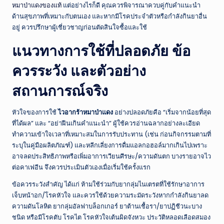
หมาป่าแดงของแท้
แต่อย่างไรก็ดี คุณควรพิจารณาควบคู่กับคำแนะนำ
ด้านสุขภาพที่เหมาะกับตนเอง และหากมีโรคประจำตัวหรือกำลังกินยาอื่น
อยู่ ควรปรึกษาผู้เชี่ยวชาญก่อนตัดสินใจซื้อและใช้
แนวทางการใช้ที่ปลอดภัย ข้อ
ควรระวัง และตัวอย่าง
สถานการณ์จริง
หัวใจของการใช้
ไวอากร้าหมาป่าแดง
อย่างปลอดภัยคือ “เริ่มจากน้อยที่สุด
ที่ได้ผล” และ “อย่าฝืนเกินคำแนะนำ” ผู้ใช้ควรอ่านฉลากอย่างละเอียด
ทำความเข้าใจเวลาที่เหมาะสมในการรับประทาน (เช่น ก่อนกิจกรรมตามที่
ระบุในคู่มือผลิตภัณฑ์) และหลีกเลี่ยงการดื่มแอลกอฮอล์มากเกินไปเพราะ
อาจลดประสิทธิภาพหรือเพิ่มอาการเวียนศีรษะ/ความดันตก บางรายอาจไว
ต่อคาเฟอีน จึงควรประเมินตัวเองเมื่อเริ่มใช้ครั้งแรก
ข้อควรระวังสำคัญ ได้แก่ ห้ามใช้ร่วมกับยากลุ่มไนเตรตที่ใช้รักษาอาการ
เจ็บหน้าอก/โรคหัวใจ และควรใช้ด้วยความระมัดระวังหากกำลังกินยาลด
ความดันโลหิต ยากลุ่มอัลฟาบล็อกเกอร์ ยาต้านเชื้อรา/ยาปฏิชีวนะบาง
ชนิด หรือมีโรคตับ โรคไต โรคหัวใจเต้นผิดจังหวะ ประวัติหลอดเลือดสมอง