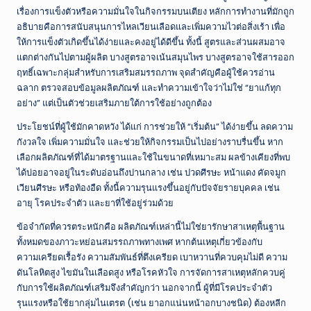
เรื่องการแข็งตัวหรือความมั่นใจในกิจกรรมบนเตียง หลักการทำงานที่มักถูก
อธิบายคือการสนับสนุนการไหลเวียนเลือดและเพิ่มความไวต่อสิ่งเร้า เพื่อ
ให้การแข็งตัวเกิดขึ้นได้ง่ายและคงอยู่ได้ดีขึ้น ทั้งนี้ สูตรและส่วนผสมอาจ
แตกต่างกันไปตามผู้ผลิต บางสูตรอาจเน้นสมุนไพร บางสูตรอาจใช้สารออก
ฤทธิ์เฉพาะกลุ่มสำหรับการเสริมสมรรถภาพ จุดสำคัญคือผู้ใช้ควรอ่าน
ฉลาก ตรวจสอบข้อมูลผลิตภัณฑ์ และทำความเข้าใจว่าไม่ใช่ “ยาแก้ทุก
อย่าง” แต่เป็นตัวช่วยเสริมภายใต้การใช้อย่างถูกต้อง
ประโยชน์ที่ผู้ใช้มักคาดหวัง ได้แก่ การช่วยให้ “เริ่มต้น” ได้ง่ายขึ้น ลดความ
กังวลใจ เพิ่มความมั่นใจ และช่วยให้กิจกรรมเป็นไปอย่างราบรื่นขึ้น หาก
เลือกผลิตภัณฑ์ที่ได้มาตรฐานและใช้ในขนาดที่เหมาะสม ผลข้างเคียงที่พบ
ได้บ่อยอาจอยู่ในระดับอ่อนถึงปานกลาง เช่น ปวดศีรษะ หน้าแดง คัดจมูก
เวียนศีรษะ หรือท้องอืด ทั้งนี้ความรุนแรงขึ้นอยู่กับปัจจัยรายบุคคล เช่น
อายุ โรคประจำตัว และยาที่ใช้อยู่ร่วมด้วย
ข้อจำกัดที่ควรตระหนักคือ ผลิตภัณฑ์เหล่านี้ไม่ใช่ยารักษาสาเหตุพื้นฐาน
ทั้งหมดของภาวะหย่อนสมรรถภาพทางเพศ หากต้นเหตุเกี่ยวข้องกับ
ความเครียดเรื้อรัง ความสัมพันธ์ที่ตึงเครียด เบาหวานที่ควบคุมไม่ดี ความ
ดันโลหิตสูง ไขมันในเลือดสูง หรือโรคหัวใจ การจัดการสาเหตุหลักควบคู่
กับการใช้ผลิตภัณฑ์เสริมจึงสำคัญกว่า นอกจากนี้ ผู้ที่มีโรคประจำตัว
รุนแรงหรือใช้ยากลุ่มไนเตรต (เช่น ยาอกแน่นหน้าอกบางชนิด) ต้องหลีก