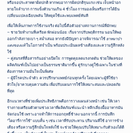
หรือจอประสาทตาผิดปกติ หากพบอาการผิดปกติรุนแรง เช่น เจ็บหน้าอก
หายใจลำบาก การแข็งตัวนานเกิน 4 ชั่วโมง การมองเห็นหรือการได้ยิน
เปลี่ยนแปลงเฉียบพลัน ให้หยุดใช้และพบแพทย์ทันที
เพื่อให้เห็นภาพการใช้งานจริง ต่อไปนี้คือตัวอย่างสถานการณ์ที่มักพบ:
– ชายวัยทำงานที่เครียด พักผ่อนน้อย: เริ่มจากปรับพฤติกรรม นอนให้พอ
ออกกำลังกายเบา ๆ สม่ำเสมอ หากยังมีปัญหา อาจพิจารณาใช้
ยาหมาป่า
แดงของแท้
ในโอกาสจำเป็น พร้อมประเมินผลข้างเคียงและความรู้สึกหลัง
ใช้
– คู่สมรสที่สื่อสารกันอย่างเปิดใจ: การพูดคุยลดแรงกดดัน ช่วยให้ผลของ
ผลิตภัณฑ์เป็นไปอย่างเป็นธรรมชาติมากขึ้น คู่รักบางคู่ใช้เฉพาะในช่วงที่
ต้องการความมั่นใจเป็นพิเศษ
– ผู้มีโรคประจำตัว: ควรปรึกษาแพทย์ก่อนทุกครั้ง โดยเฉพาะผู้ที่ใช้ยา
หัวใจ/ยาควบคุมความดัน เพื่อปรับแผนการใช้ให้เหมาะสมและปลอดภัย
ที่สุด
อีกแนวทางที่ช่วยเพิ่มประสิทธิภาพคือการวางแผนล่วงหน้า เช่น ให้เวลา
ร่างกายเตรียมตัวตามช่วงเวลาที่ผลิตภัณฑ์แนะนำ หลีกเลี่ยงมื้ออาหารมัน
จัดก่อนใช้ เพราะอาจทำให้การออกฤทธิ์ช้าลง นอกจากนี้ การบันทึก
“ไดอารี่การใช้” แบบสั้น ๆ เช่น เวลาที่รับประทาน ปริมาณที่ใช้ อาการข้าง
เคียง หรือความรู้สึกมั่นใจหลังใช้ จะช่วยให้คุณปรับให้เหมาะกับตัวเองได้ดี