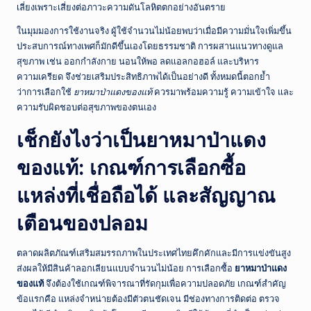
เลี่ยงเพราะเสี่ยงต่อภาวะความดันโลหิตตกอย่างอันตราย
ในมุมมองการใช้งานจริง ผู้ใช้จำนวนไม่น้อยพบว่าเมื่อมีความมั่นใจเพิ่มขึ้น
ประสบการณ์ทางเพศก็มักดีขึ้นเองโดยธรรมชาติ การผสานแนวทางดูแล
สุขภาพ เช่น ออกกำลังกาย นอนให้พอ ลดแอลกอฮอล์ และบริหาร
ความเครียด จึงช่วยเสริมประสิทธิภาพได้เป็นอย่างดี ทั้งหมดนี้ตอกย้ำ
ว่าการเลือกใช้
ยาหมาป่าแดงของแท้
ควรมาพร้อมความรู้ ความเข้าใจ และ
ความรับผิดชอบต่อสุขภาพของตนเอง
เช็กยังไงว่าเป็นยาหมาป่าแดง
ของแท้: เกณฑ์การเลือกซื้อ
แหล่งที่เชื่อถือได้ และสัญญาณ
เตือนของปลอม
ตลาดผลิตภัณฑ์เสริมสมรรถภาพในประเทศไทยคึกคักและมีการแข่งขันสูง
ส่งผลให้มีสินค้าลอกเลียนแบบจำนวนไม่น้อย การเลือกซื้อ
ยาหมาป่าแดง
ของแท้
จึงต้องใช้เกณฑ์พิจารณาที่รัดกุมเพื่อความปลอดภัย เกณฑ์สำคัญ
ข้อแรกคือ แหล่งจำหน่ายต้องมีตัวตนชัดเจน มีช่องทางการติดต่อ ตรวจ