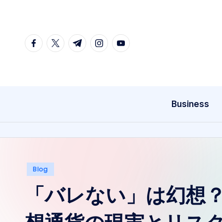
Skip
to
facebook.com
twitter.com
t.me
instagram.com
youtube.com
content
Business
Posted
Blog
in
「バレない」は幻想