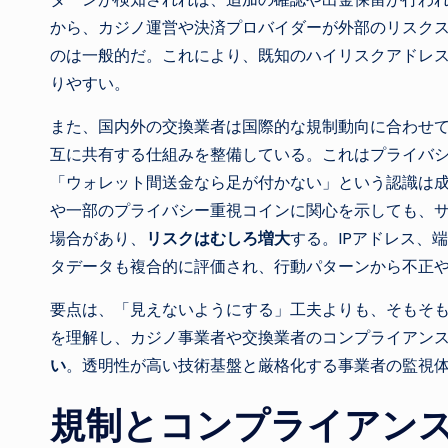
から、カジノ運営や決済プロバイダーが外部のリスク
のは一般的だ。これにより、既知のハイリスクアドレ
りやすい。
また、国内外の交換業者は国際的な規制動向に合わせ
互に共有する仕組みを整備している。これはプライバ
「ウォレット間送金なら足が付かない」という認識は
や一部のプライバシー重視コインに関心を示しても、
場合があり、
リスクはむしろ増大
する。IPアドレス、
タデータも複合的に評価され、行動パターンから不正
要点は、「見えないようにする」工夫よりも、そもそ
を理解し、カジノ事業者や交換業者のコンプライアン
い
。透明性が高い技術基盤と厳格化する事業者の監視
規制とコンプライアンス