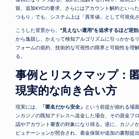
留、追加KYCの要求、さらにはアカウント解約といっ
つもり」でも、システム上は「異常値」として可視化
こうした背景から、
“見えない運用”を追求するほど逆効
から逸脱し、かえって検知アルゴリズムに引っかかる
フォームの規約、技術的な可視性の限界と可能性を理
る。
事例とリスクマップ：
現実的な向き合い方
現実には、
「匿名だから安全」
という前提が崩れる場
ンカジノの既知アドレスへ送金した場合、その資金フ
認やアカウント審査の対象になり得る。逆に、カジノ
ピュテーションが照合され、着金保留や追加の書類提