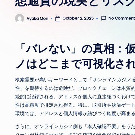
想通貨の現実とリス
No Comment
October 2, 2025
Ayaka Mori
Posted
by
「バレない」の真相：
ノはどこまで可視化さ
検索需要が高いキーワードとして「
オンラインカジノ
性」を期待するのは危険だ。ブロックチェーンは本質
続的に記録される。アドレスが個人に直接紐づくわけ
性は高精度で推定され得る。特に、取引所や決済ゲート
環境では、アドレスと個人情報が結びつく確度が高ま
さらに、オンラインカジノ側も「本人確認不要」をう
ターンが検知されれば、追加の確認や出金保留が行わ