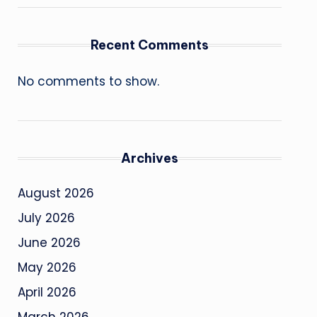
Recent Comments
No comments to show.
Archives
August 2026
July 2026
June 2026
May 2026
April 2026