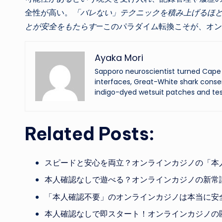
全性が高い。
「バレない」テクニックを積み上げるほ
とが安全をもたらす
—このパラダイム転換こそが、オ
Ayaka Mori
Sapporo neuroscientist turned Cape 
interfaces, Great-White shark conser
indigo-dyed wetsuit patches and tes
Related Posts:
スピードと安心を両立？オンラインカジノの「本
本人確認なしで遊べる？オンラインカジノの新常
「本人確認不要」のオンラインカジノは本当に安
本人確認なしで即スタート！オンラインカジノの