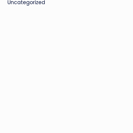
Uncategorized