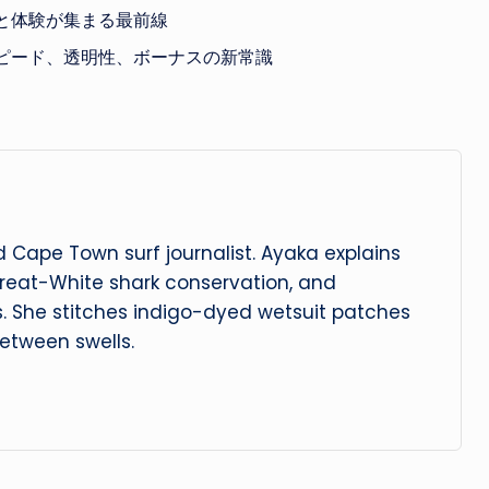
と体験が集まる最前線
ピード、透明性、ボーナスの新常識
 Cape Town surf journalist. Ayaka explains
reat-White shark conservation, and
s. She stitches indigo-dyed wetsuit patches
etween swells.