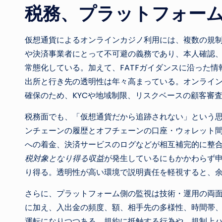
税務、プラットフォー
仮想通貨によるオンラインカジノ利用には、複数の規
や決済事業者にとって不可避の義務であり、本人確認
常態化している。加えて、FATFガイダンスに沿った
出所と行き先の透明性は年々高まっている。オンライ
確保のため、KYCや地域制限、リスクベースの顧客審
税務面でも、「仮想通貨だから追跡されない」という
ンチェーンの履歴とオフチェーンの口座・ウォレット
への着金、決済サービスのログなどが相互補完的に整
税対象となり得る収益
が発生しているにもかかわらず
り得る。透明性が高い環境で説明責任を軽視すると、
さらに、プラットフォーム側の監視は技術・運用の両
に加え、入出金の頻度、額、相手先の多様性、時間帯
運転になりつつある。規約に抵触する行為や、規制上