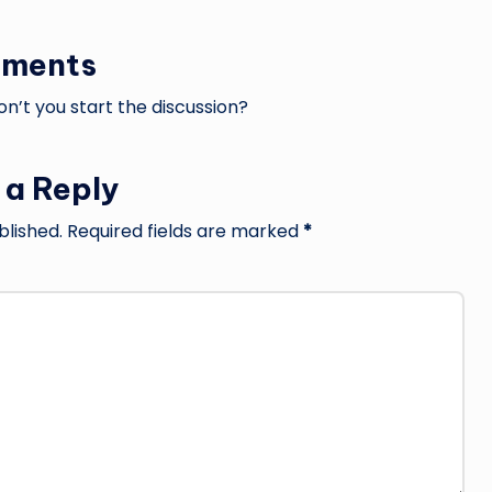
ments
’t you start the discussion?
 a Reply
blished.
Required fields are marked
*