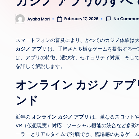
カジノ アプリのすべ
No Commen
February 17, 2026
Ayaka Mori
Posted
by
スマートフォンの普及により、かつてのカジノ体験は
カジノ アプリ
は、手軽さと多様なゲームを提供する一
は、アプリの特徴、選び方、セキュリティ対策、そし
を詳しく解説します。
オンライン カジノ ア
ンド
近年の
オンライン カジノ アプリ
は、単なるスロットや
VR（仮想現実）対応、ソーシャル機能の統合など多彩
ーラーとリアルタイムで対戦でき、臨場感のあるゲーム