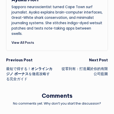
Sapporo neuroscientist turned Cape Town surf
journalist. Ayaka explains brain-computer interfaces,
Great-White shark conservation, and minimalist
journaling systems. She stitches indigo-dyed wetsuit
patches and tests note-taking apps between
swells.
View All Posts
Post
Previous Post
Next Post
最短で得する！
オンラインカ
從零到有：打造屬於你的有限
navigation
ジノ ボーナス
を徹底攻略す
公司藍圖
る完全ガイド
Comments
No comments yet. Why don’t you start the discussion?