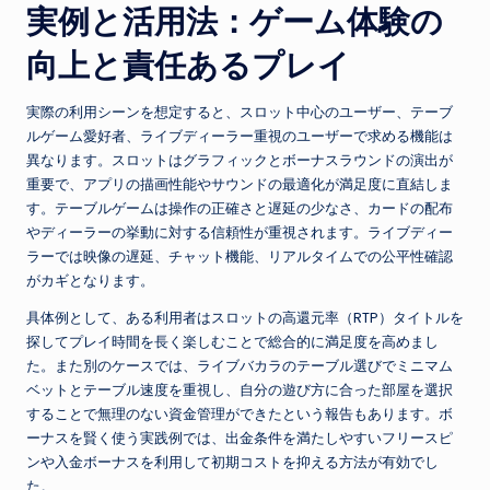
実例と活用法：ゲーム体験の
向上と責任あるプレイ
実際の利用シーンを想定すると、スロット中心のユーザー、テーブ
ルゲーム愛好者、ライブディーラー重視のユーザーで求める機能は
異なります。スロットはグラフィックとボーナスラウンドの演出が
重要で、アプリの描画性能やサウンドの最適化が満足度に直結しま
す。テーブルゲームは操作の正確さと遅延の少なさ、カードの配布
やディーラーの挙動に対する信頼性が重視されます。ライブディー
ラーでは映像の遅延、チャット機能、リアルタイムでの公平性確認
がカギとなります。
具体例として、ある利用者はスロットの高還元率（RTP）タイトルを
探してプレイ時間を長く楽しむことで総合的に満足度を高めまし
た。また別のケースでは、ライブバカラのテーブル選びでミニマム
ベットとテーブル速度を重視し、自分の遊び方に合った部屋を選択
することで無理のない資金管理ができたという報告もあります。ボ
ーナスを賢く使う実践例では、出金条件を満たしやすいフリースピ
ンや入金ボーナスを利用して初期コストを抑える方法が有効でし
た。