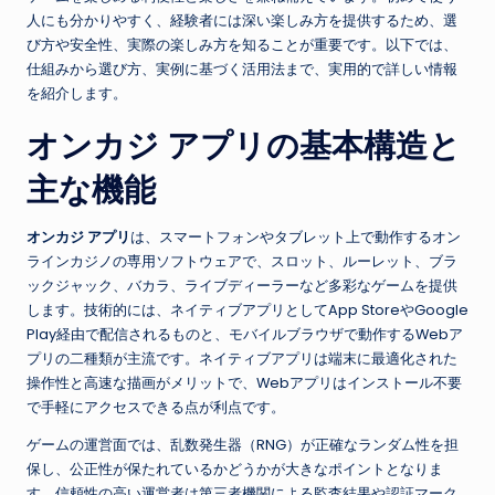
人にも分かりやすく、経験者には深い楽しみ方を提供するため、選
び方や安全性、実際の楽しみ方を知ることが重要です。以下では、
仕組みから選び方、実例に基づく活用法まで、実用的で詳しい情報
を紹介します。
オンカジ アプリの基本構造と
主な機能
オンカジ アプリ
は、スマートフォンやタブレット上で動作するオン
ラインカジノの専用ソフトウェアで、スロット、ルーレット、ブラ
ックジャック、バカラ、ライブディーラーなど多彩なゲームを提供
します。技術的には、ネイティブアプリとしてApp StoreやGoogle
Play経由で配信されるものと、モバイルブラウザで動作するWebア
プリの二種類が主流です。ネイティブアプリは端末に最適化された
操作性と高速な描画がメリットで、Webアプリはインストール不要
で手軽にアクセスできる点が利点です。
ゲームの運営面では、乱数発生器（RNG）が正確なランダム性を担
保し、公正性が保たれているかどうかが大きなポイントとなりま
す。信頼性の高い運営者は第三者機関による監査結果や認証マーク