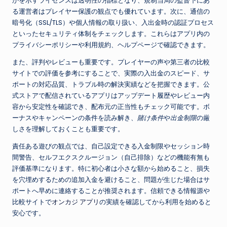
かを示すライセンスは透明性の指標となり、規制当局の監督下にあ
る運営者はプレイヤー保護の観点でも優れています。次に、通信の
暗号化（SSL/TLS）や個人情報の取り扱い、入出金時の認証プロセス
といったセキュリティ体制をチェックします。これらはアプリ内の
プライバシーポリシーや利用規約、ヘルプページで確認できます。
また、評判やレビューも重要です。プレイヤーの声や第三者の比較
サイトでの評価を参考にすることで、実際の入出金のスピード、サ
ポートの対応品質、トラブル時の解決実績などを把握できます。公
式ストアで配信されているアプリはアップデート履歴やレビュー内
容から安定性を確認でき、配布元の正当性もチェック可能です。ボ
ーナスやキャンペーンの条件を読み解き、
賭け条件
や
出金制限
の厳
しさを理解しておくことも重要です。
責任ある遊びの観点では、自己設定できる入金制限やセッション時
間警告、セルフエクスクルージョン（自己排除）などの機能有無も
評価基準になります。特に初心者は小さな額から始めること、損失
を穴埋めするための追加入金を避けること、問題が生じた場合はサ
ポートへ早めに連絡することが推奨されます。信頼できる情報源や
比較サイトで
オンカジ アプリ
の実績を確認してから利用を始めると
安心です。