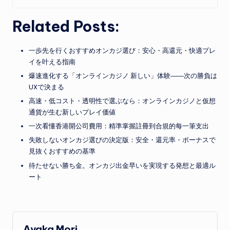
Related Posts:
一歩先を行くおすすめオンカジ選び：安心・高還元・快適プレ
イを叶える指南
爆速進化する「オンラインカジノ 新しい」体験――次の勝負は
UXで決まる
高速・低コスト・透明性で選ぶなら：オンラインカジノと仮想
通貨が生む新しいプレイ価値
一次看懂香港開公司費用：精準掌握註冊到合規的每一筆支出
失敗しないオンカジ選びの決定版：安全・還元率・ボーナスで
見抜くおすすめの基準
待たせない勝ち金。オンカジ出金早いを実現する発想と最適ル
ート
Ayaka Mori