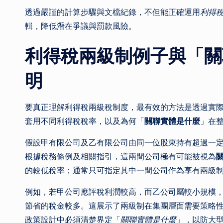
透過嚴謹的計算步驟與文檔紀錄，不但能正確運用
利得
輯，降低潛在爭議與罰款風險。
利得稅兩級制例子與「關
明
要真正理解利得稅兩級稅制度，最有效的方法是透過實
套用不同利得稅稅率，以及為何「
關聯實體是什麼
」在
假設甲有限公司及乙有限公司由同一位股東持有超過一
根據稅務條例及相關指引，這兩間公司極有可能被視為
的較低稅率；通常只可指定其中一間公司作為享有兩級
例如，若甲公司應評稅利潤較高，而乙公司屬較小規模
節省的稅金較多。這展示了兩級制在集團層面需要策略
政策設計中必須清楚界定「
關聯實體是什麼
」，以防大