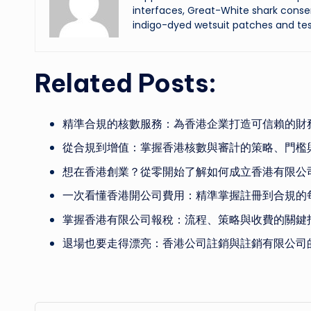
interfaces, Great-White shark conser
indigo-dyed wetsuit patches and tes
Related Posts:
精準合規的核數服務：為香港企業打造可信賴的財
從合規到增值：掌握香港核數與審計的策略、門檻
想在香港創業？從零開始了解如何成立香港有限公
一次看懂香港開公司費用：精準掌握註冊到合規的
掌握香港有限公司報稅：流程、策略與收費的關鍵
退場也要走得漂亮：香港公司註銷與註銷有限公司