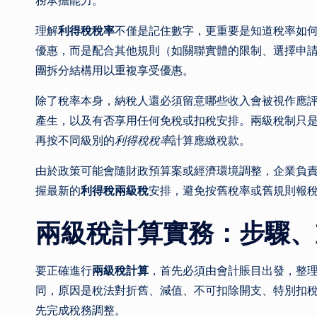
務承擔能力。
理解
利得稅稅率
不僅是記住數字，更重要是知道稅率如
優惠，而是配合其他規則（如關聯實體的限制、選擇申
團拆分結構用以重複享受優惠。
除了稅率本身，納稅人還必須留意哪些收入會被視作應
產生，以及有否享用任何免稅或扣稅安排。兩級稅制只
再按不同級別的
利得稅稅率
計算應繳稅款。
由於政策可能會隨財政預算案或經濟環境調整，企業負
握最新的
利得稅兩級稅
安排，避免按舊稅率或舊規則報
兩級稅計算實務：步驟、
要正確進行
兩級稅計算
，首先必須由會計賬目出發，整
同，原因是稅法對折舊、減值、不可扣除開支、特別扣
先完成稅務調整。