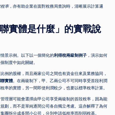
稅稅率
，亦有助企業在面對稅務局查詢時，清晰展示計算邏
聯實體是什麼」的實戰說
際情景示例。以下以一個簡化的
利得稅兩級制例子
，演示如何
整個制度中如此關鍵。
定比例的股權，而且兩家公司之間也有資金往來及業務協同，
關聯實體
。在兩級制下，甲、乙兩公司不可同時享受首段利潤
制稅率的實體，另一間即使利潤較少，也要以標準稅率計算。
，管理層可能會選擇由甲公司享受兩級制的首段稅率，因為能
性規劃，而不是單純逐間公司各自獨立考慮。這亦解釋了為何
型集團拆分成多間小公司，分別申請低稅率而削弱稅基。