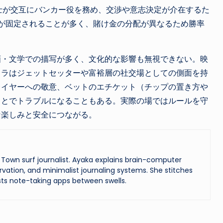
士が交互にバンカー役を務め、交渉や意志決定が介在するた
ンカーが固定されることが多く、賭け金の分配が異なるため勝率
画・文学での描写が多く、文化的な影響も無視できない。映
カラはジェットセッターや富裕層の社交場としての側面を持
レイヤーへの敬意、ベットのエチケット（チップの置き方や
ことでトラブルになることもある。実際の場ではルールを守
な楽しみと安全につながる。
Town surf journalist. Ayaka explains brain-computer
vation, and minimalist journaling systems. She stitches
ts note-taking apps between swells.