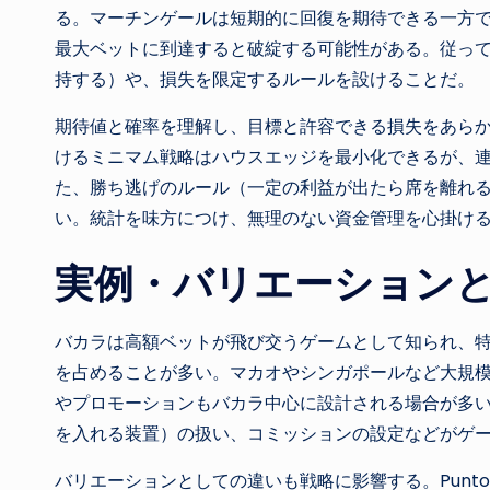
る。マーチンゲールは短期的に回復を期待できる一方
最大ベットに到達すると破綻する可能性がある。従っ
持する）や、損失を限定するルールを設けることだ。
期待値と確率を理解し、目標と許容できる損失をあら
けるミニマム戦略はハウスエッジを最小化できるが、
た、勝ち逃げのルール（一定の利益が出たら席を離れ
い。統計を味方につけ、無理のない資金管理を心掛け
実例・バリエーション
バカラは高額ベットが飛び交うゲームとして知られ、特
を占めることが多い。マカオやシンガポールなど大規
やプロモーションもバカラ中心に設計される場合が多
を入れる装置）の扱い、コミッションの設定などがゲ
バリエーションとしての違いも戦略に影響する。Punto