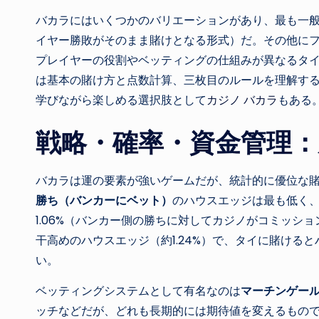
バカラにはいくつかのバリエーションがあり、最も一
イヤー勝敗がそのまま賭けとなる形式）だ。その他に
プレイヤーの役割やベッティングの仕組みが異なるタ
は基本の賭け方と点数計算、三枚目のルールを理解す
学びながら楽しめる選択肢として
カジノ バカラ
もある
戦略・確率・資金管理：
バカラは運の要素が強いゲームだが、統計的に優位な
勝ち（バンカーにベット）
のハウスエッジは最も低く、ル
1.06%（バンカー側の勝ちに対してカジノがコミッシ
干高めのハウスエッジ（約1.24%）で、タイに賭ける
い。
ベッティングシステムとして有名なのは
マーチンゲー
ッチなどだが、どれも長期的には期待値を変えるもの