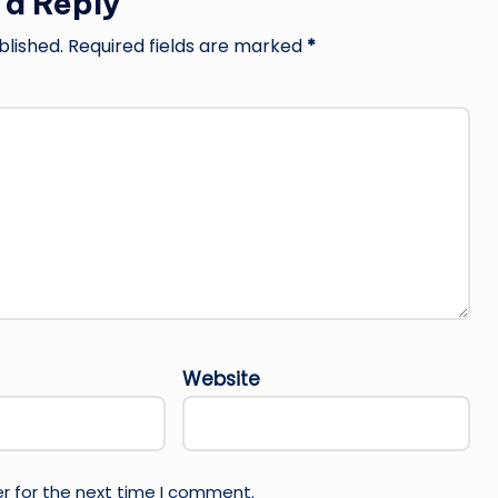
 a Reply
blished.
Required fields are marked
*
Website
r for the next time I comment.