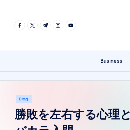
Skip
to
facebook.com
twitter.com
t.me
instagram.com
youtube.com
content
Business
Posted
Blog
in
勝敗を左右する心理