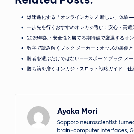
爆速進化する「オンラインカジノ 新しい」体験―
一歩先を行くおすすめオンカジ選び：安心・高還
2026年版・安全性と勝てる期待値で厳選するオ
数字で読み解くブック メーカー：オッズの裏側
勝者を選ぶだけではない——スポーツ ブック メ
勝ち筋を磨くオンカジ・スロット戦略ガイド：仕
Ayaka Mori
Sapporo neuroscientist turned
brain-computer interfaces, G