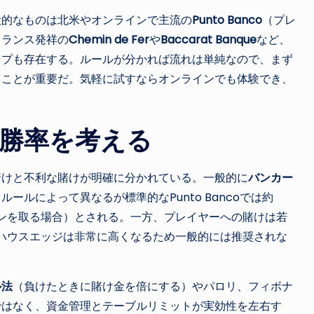
般的なものは北米やオンラインで主流の
Punto Banco
（プレ
フランス発祥の
Chemin de Fer
や
Baccarat Banque
など、
イプも存在する。ルールが分かれば流れは単純なので、まず
ることが重要だ。気軽に試すならオンラインでも体験でき、
。
勝率を考える
賭けと不利な賭けが明確に分かれている。一般的に
バンカー
ールによって異なるが標準的なPunto Bancoでは約
ョンを取る場合）とされる。一方、プレイヤーへの賭けは若
とハウスエッジは非常に高くなるため一般的には推奨されな
ル法
（負けたときに賭け金を倍にする）やパロリ、フィボナ
ではなく、資金管理とテーブルリミットが実効性を左右す