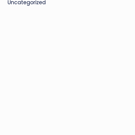
Uncategorized