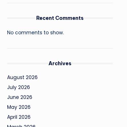
Recent Comments
No comments to show.
Archives
August 2026
July 2026
June 2026
May 2026
April 2026