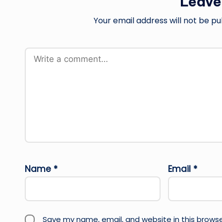
Leave
Your email address will not be pu
Name
*
Email
*
Save my name, email, and website in this browse