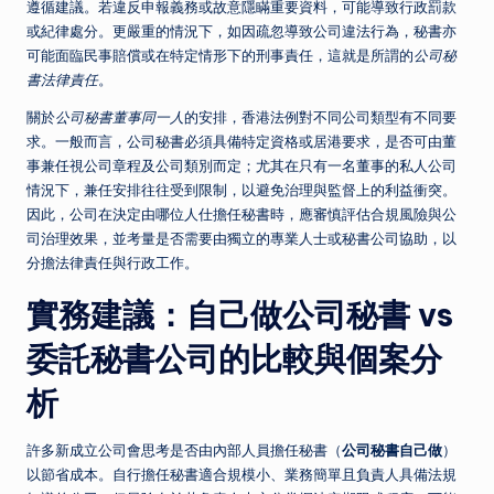
遵循建議。若違反申報義務或故意隱瞞重要資料，可能導致行政罰款
或紀律處分。更嚴重的情況下，如因疏忽導致公司違法行為，秘書亦
可能面臨民事賠償或在特定情形下的刑事責任，這就是所謂的
公司秘
書法律責任
。
關於
公司秘書董事同一人
的安排，香港法例對不同公司類型有不同要
求。一般而言，公司秘書必須具備特定資格或居港要求，是否可由董
事兼任視公司章程及公司類別而定；尤其在只有一名董事的私人公司
情況下，兼任安排往往受到限制，以避免治理與監督上的利益衝突。
因此，公司在決定由哪位人仕擔任秘書時，應審慎評估合規風險與公
司治理效果，並考量是否需要由獨立的專業人士或秘書公司協助，以
分擔法律責任與行政工作。
實務建議：自己做公司秘書 vs
委託秘書公司的比較與個案分
析
許多新成立公司會思考是否由內部人員擔任秘書（
公司秘書自己做
）
以節省成本。自行擔任秘書適合規模小、業務簡單且負責人具備法規