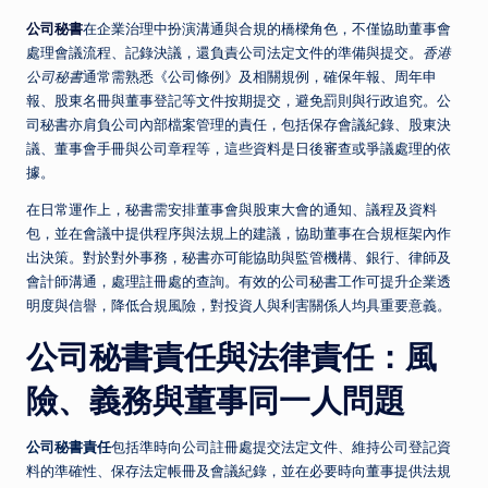
公司秘書
在企業治理中扮演溝通與合規的橋樑角色，不僅協助董事會
處理會議流程、記錄決議，還負責公司法定文件的準備與提交。
香港
公司秘書
通常需熟悉《公司條例》及相關規例，確保年報、周年申
報、股東名冊與董事登記等文件按期提交，避免罰則與行政追究。公
司秘書亦肩負公司內部檔案管理的責任，包括保存會議紀錄、股東決
議、董事會手冊與公司章程等，這些資料是日後審查或爭議處理的依
據。
在日常運作上，秘書需安排董事會與股東大會的通知、議程及資料
包，並在會議中提供程序與法規上的建議，協助董事在合規框架內作
出決策。對於對外事務，秘書亦可能協助與監管機構、銀行、律師及
會計師溝通，處理註冊處的查詢。有效的公司秘書工作可提升企業透
明度與信譽，降低合規風險，對投資人與利害關係人均具重要意義。
公司秘書責任與法律責任：風
險、義務與董事同一人問題
公司秘書責任
包括準時向公司註冊處提交法定文件、維持公司登記資
料的準確性、保存法定帳冊及會議紀錄，並在必要時向董事提供法規