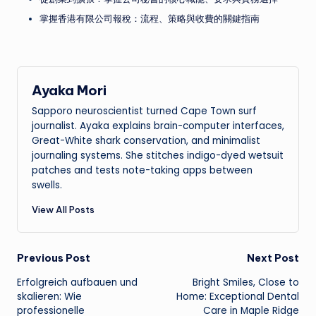
掌握香港有限公司報稅：流程、策略與收費的關鍵指南
Ayaka Mori
Sapporo neuroscientist turned Cape Town surf
journalist. Ayaka explains brain-computer interfaces,
Great-White shark conservation, and minimalist
journaling systems. She stitches indigo-dyed wetsuit
patches and tests note-taking apps between
swells.
View All Posts
Post
Previous Post
Next Post
Erfolgreich aufbauen und
Bright Smiles, Close to
navigation
skalieren: Wie
Home: Exceptional Dental
professionelle
Care in Maple Ridge