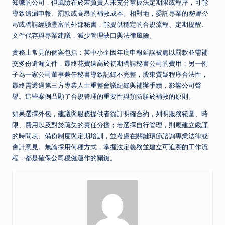
知識的公司，但風險在於若負責人未充分掌握法定期限或程序，可能
導致遺漏申報、罰款或高昂的補救成本。相對地，委託專業的
秘書公
司
或聘請經驗豐富的外部秘書，能提供穩定的合規流程、定期提醒、
文件代存與專業建議，減少管理缺口與法律風險。
實務上常見的個案包括：某中小企因年度申報延誤被處以罰款並需補
交多份遺漏文件，最終花費遠高於初期聘請秘書公司的費用；另一例
子為一家公司董事兼任秘書導致記錄不完整，股東質疑程序合法性，
最終需透過第三方專業人士重整會議紀錄與補辦手續，影響公司聲
譽。這些案例凸顯了合規管理的重要性與預防勝於補救的原則。
如果選擇外包，建議與服務提供者簽訂明確合約，列明服務範圍、時
限、費用以及對於疏失的責任分擔；若選擇自行管理，則應建立嚴謹
的時間表、備份制度與定期培訓，並考慮在關鍵環節諮詢專業法律或
會計意見。無論採用何種方式，掌握法定義務並建立可追溯的工作流
程，都是確保公司穩健運作的關鍵。