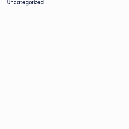
Uncategorized