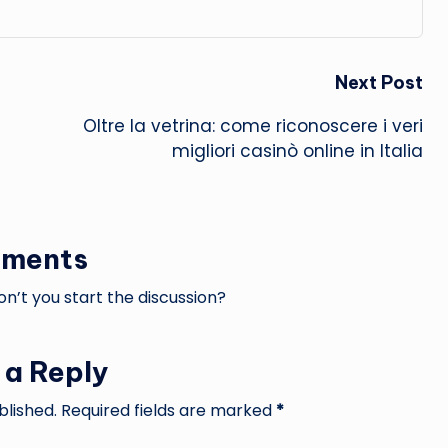
Next Post
Oltre la vetrina: come riconoscere i veri
migliori casinò online in Italia
ments
’t you start the discussion?
 a Reply
blished.
Required fields are marked
*