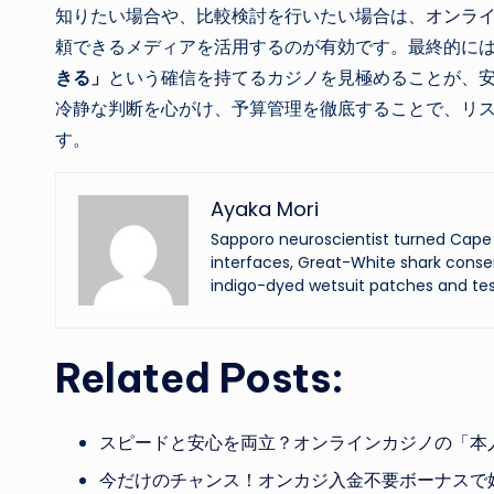
知りたい場合や、比較検討を行いたい場合は、
オンライ
頼できるメディアを活用するのが有効です。最終的に
きる」
という確信を持てるカジノを見極めることが、
冷静な判断を心がけ、予算管理を徹底することで、リ
す。
Ayaka Mori
Sapporo neuroscientist turned Cape 
interfaces, Great-White shark conser
indigo-dyed wetsuit patches and tes
Related Posts:
スピードと安心を両立？オンラインカジノの「本
今だけのチャンス！オンカジ入金不要ボーナスで