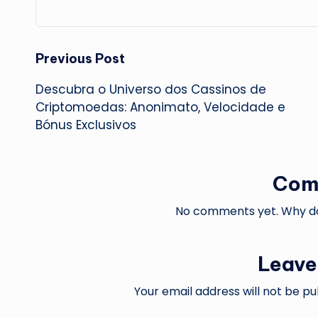
Post
Previous Post
Descubra o Universo dos Cassinos de
navigation
Criptomoedas: Anonimato, Velocidade e
Bónus Exclusivos
Com
No comments yet. Why don
Leave
Your email address will not be pu