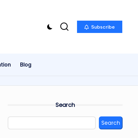
Subscribe
tion
Blog
Search
Search