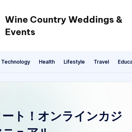
Wine Country Weddings &
Events
Technology
Health
Lifestyle
Travel
Educa
タート！オンラインカジ