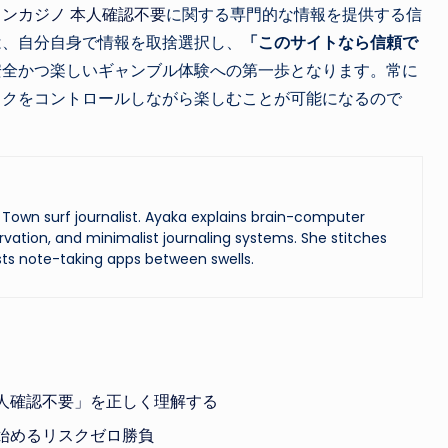
ンカジノ 本人確認不要
に関する専門的な情報を提供する信
は、自分自身で情報を取捨選択し、
「このサイトなら信頼で
安全かつ楽しいギャンブル体験への第一歩となります。常に
スクをコントロールしながら楽しむことが可能になるので
Town surf journalist. Ayaka explains brain-computer
vation, and minimalist journaling systems. She stitches
ts note-taking apps between swells.
人確認不要」を正しく理解する
始めるリスクゼロ勝負