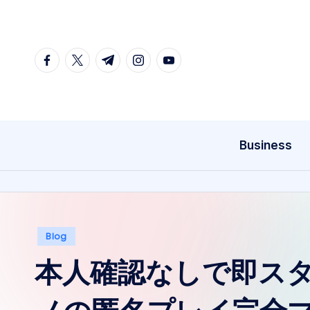
Skip
to
facebook.com
twitter.com
t.me
instagram.com
youtube.com
content
Business
Posted
Blog
in
本人確認なしで即ス