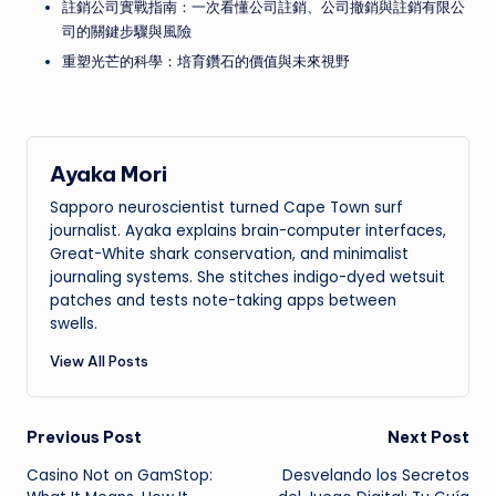
註銷公司實戰指南：一次看懂公司註銷、公司撤銷與註銷有限公
司的關鍵步驟與風險
重塑光芒的科學：培育鑽石的價值與未來視野
Ayaka Mori
Sapporo neuroscientist turned Cape Town surf
journalist. Ayaka explains brain-computer interfaces,
Great-White shark conservation, and minimalist
journaling systems. She stitches indigo-dyed wetsuit
patches and tests note-taking apps between
swells.
View All Posts
Post
Previous Post
Next Post
Casino Not on GamStop:
Desvelando los Secretos
navigation