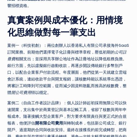
響招標資格。
真實案例與成本優化：用情境
化思維做對每一筆支出
案例一（科技初創）：兩位創辦人以香港私人有限公司承接海外SaaS
訂閱業務。前期他們選擇電子化註冊與標準章程，壓低初期的
公司註
冊費
相關支出；並採用共享辦公地址作為註冊地址以降低租務負擔。
銀行方面，先以虛擬銀行啟動收款，再逐步開設傳統銀行多幣別戶
口，以配合企業客戶付款流程。年度層面，他們從第一天就建立雲端
會計系統，連結收款平台與開支報銷，讓核數時能以系統導出憑證，
將審計工時降到可控範圍，從而減少因資料散亂而推高的核數費，整
體
開公司費用
得以穩定。
案例二（自由工作者設計品牌）：個人設計師起初採用無限公司以快
速開業，支出集中於商業登記與基本記帳工具，省卻了核數與周年申
報成本。隨著接觸大型企業客戶，對方要求有限責任與更正式的合規
報表，他便評估
開有限公司費用
與轉制成本，包括新公司成立、銀行
開戶、過渡期的合同與收款安排。最終在接獲長約前完成轉型，把商
譽、應收款與存貨按計畫逐步轉移，避免一次性大幅度的稅務與合約