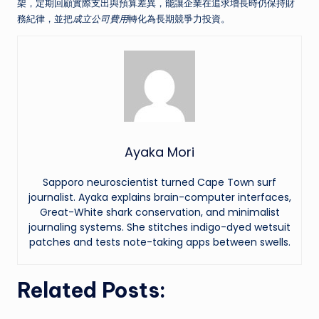
架，定期回顧實際支出與預算差異，能讓企業在追求增長時仍保持財
務紀律，並把
成立公司費用
轉化為長期競爭力投資。
Ayaka Mori
Sapporo neuroscientist turned Cape Town surf
journalist. Ayaka explains brain-computer interfaces,
Great-White shark conservation, and minimalist
journaling systems. She stitches indigo-dyed wetsuit
patches and tests note-taking apps between swells.
Related Posts: