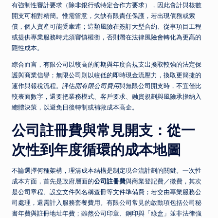
有強制性審計要求（除非銀行或特定合作方要求），因此會計與核數
開支可相對精簡。惟需留意，欠缺有限責任保護，若出現債務或索
償，個人資產可能受牽連；這類風險在簽訂大型合約、從事項目工程
或提供專業服務時尤須審慎權衡，否則潛在法律風險會轉化為更高的
隱性成本。
綜合而言，有限公司以較高的前期與年度合規支出換取較強的法定保
護與商業信譽；無限公司則以較低的即時現金流壓力，換取更簡捷的
運作與報稅流程。評估
開有限公司費用
與無限公司開支時，不宜僅比
較表面數字，還要把業務模式、客戶要求、融資規劃與風險承擔納入
總體決策，以避免日後轉制或補救成本高企。
公司註冊費與常見開支：從一
次性到年度循環的成本地圖
不論選擇何種架構，理清成本結構是制定現金流計劃的關鍵。一次性
成本方面，首先是政府層面的
公司註冊費
與商業登記費／徵費，其次
是公司章程、設立文件與名稱查冊等文件準備費；若交由專業服務公
司處理，還需計入服務套餐費用。有限公司常見的啟動項包括公司秘
書年費與註冊地址年費；雖然公司印章、鋼印與「綠盒」並非法律強