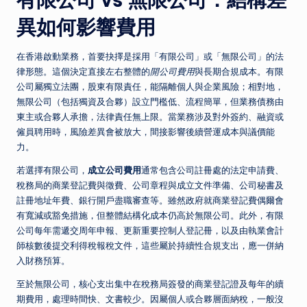
異如何影響費用
在香港啟動業務，首要抉擇是採用「有限公司」或「無限公司」的法
律形態。這個決定直接左右整體的
開公司費用
與長期合規成本。有限
公司屬獨立法團，股東有限責任，能隔離個人與企業風險；相對地，
無限公司（包括獨資及合夥）設立門檻低、流程簡單，但業務債務由
東主或合夥人承擔，法律責任無上限。當業務涉及對外簽約、融資或
僱員聘用時，風險差異會被放大，間接影響後續營運成本與議價能
力。
若選擇有限公司，
成立公司費用
通常包含公司註冊處的法定申請費、
稅務局的商業登記費與徵費、公司章程與成立文件準備、公司秘書及
註冊地址年費、銀行開戶盡職審查等。雖然政府就商業登記費偶爾會
有寬減或豁免措施，但整體結構化成本仍高於無限公司。此外，有限
公司每年需遞交周年申報、更新重要控制人登記冊，以及由執業會計
師核數後提交利得稅報稅文件，這些屬於持續性合規支出，應一併納
入財務預算。
至於無限公司，核心支出集中在稅務局簽發的商業登記證及每年的續
期費用，處理時間快、文書較少。因屬個人或合夥層面納稅，一般沒