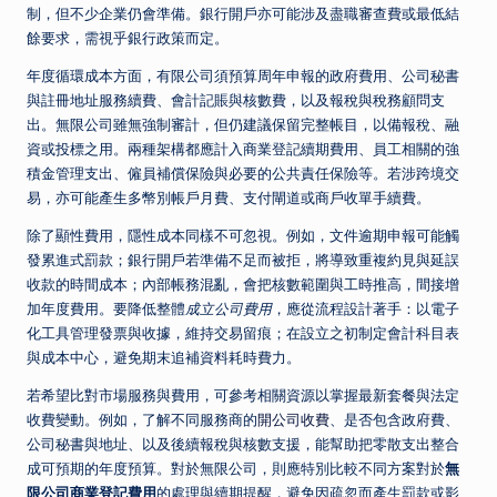
制，但不少企業仍會準備。銀行開戶亦可能涉及盡職審查費或最低結
餘要求，需視乎銀行政策而定。
年度循環成本方面，有限公司須預算周年申報的政府費用、公司秘書
與註冊地址服務續費、會計記賬與核數費，以及報稅與稅務顧問支
出。無限公司雖無強制審計，但仍建議保留完整帳目，以備報稅、融
資或投標之用。兩種架構都應計入商業登記續期費用、員工相關的強
積金管理支出、僱員補償保險與必要的公共責任保險等。若涉跨境交
易，亦可能產生多幣別帳戶月費、支付閘道或商戶收單手續費。
除了顯性費用，隱性成本同樣不可忽視。例如，文件逾期申報可能觸
發累進式罰款；銀行開戶若準備不足而被拒，將導致重複約見與延誤
收款的時間成本；內部帳務混亂，會把核數範圍與工時推高，間接增
加年度費用。要降低整體
成立公司費用
，應從流程設計著手：以電子
化工具管理發票與收據，維持交易留痕；在設立之初制定會計科目表
與成本中心，避免期末追補資料耗時費力。
若希望比對市場服務與費用，可參考相關資源以掌握最新套餐與法定
收費變動。例如，了解不同服務商的
開公司收費
、是否包含政府費、
公司秘書與地址、以及後續報稅與核數支援，能幫助把零散支出整合
成可預期的年度預算。對於無限公司，則應特別比較不同方案對於
無
限公司商業登記費用
的處理與續期提醒，避免因疏忽而產生罰款或影