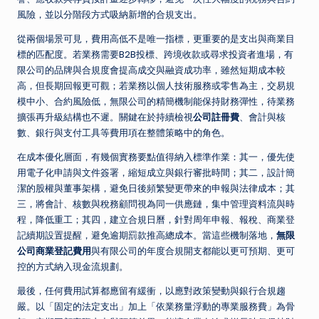
風險，並以分階段方式吸納新增的合規支出。
從兩個場景可見，費用高低不是唯一指標，更重要的是支出與商業目
標的匹配度。若業務需要B2B投標、跨境收款或尋求投資者進場，有
限公司的品牌與合規度會提高成交與融資成功率，雖然短期成本較
高，但長期回報更可觀；若業務以個人技術服務或零售為主，交易規
模中小、合約風險低，無限公司的精簡機制能保持財務彈性，待業務
擴張再升級結構也不遲。關鍵在於持續檢視
公司註冊費
、會計與核
數、銀行與支付工具等費用項在整體策略中的角色。
在成本優化層面，有幾個實務要點值得納入標準作業：其一，優先使
用電子化申請與文件簽署，縮短成立與銀行審批時間；其二，設計簡
潔的股權與董事架構，避免日後頻繁變更帶來的申報與法律成本；其
三，將會計、核數與稅務顧問視為同一供應鏈，集中管理資料流與時
程，降低重工；其四，建立合規日曆，針對周年申報、報稅、商業登
記續期設置提醒，避免逾期罰款推高總成本。當這些機制落地，
無限
公司商業登記費用
與有限公司的年度合規開支都能以更可預期、更可
控的方式納入現金流規劃。
最後，任何費用試算都應留有緩衝，以應對政策變動與銀行合規趨
嚴。以「固定的法定支出」加上「依業務量浮動的專業服務費」為骨