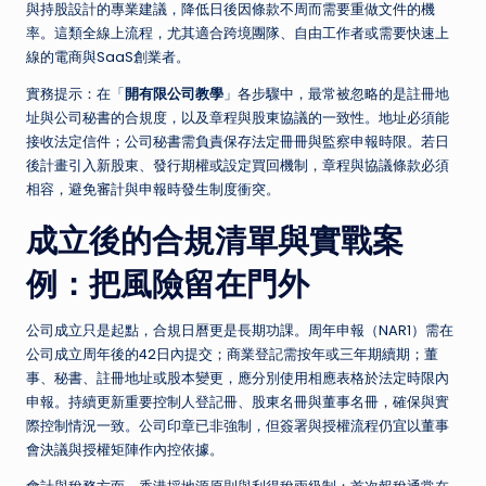
與持股設計的專業建議，降低日後因條款不周而需要重做文件的機
率。這類全線上流程，尤其適合跨境團隊、自由工作者或需要快速上
線的電商與SaaS創業者。
實務提示：在「
開有限公司教學
」各步驟中，最常被忽略的是註冊地
址與公司秘書的合規度，以及章程與股東協議的一致性。地址必須能
接收法定信件；公司秘書需負責保存法定冊冊與監察申報時限。若日
後計畫引入新股東、發行期權或設定買回機制，章程與協議條款必須
相容，避免審計與申報時發生制度衝突。
成立後的合規清單與實戰案
例：把風險留在門外
公司成立只是起點，合規日曆更是長期功課。周年申報（NAR1）需在
公司成立周年後的42日內提交；商業登記需按年或三年期續期；董
事、秘書、註冊地址或股本變更，應分別使用相應表格於法定時限內
申報。持續更新重要控制人登記冊、股東名冊與董事名冊，確保與實
際控制情況一致。公司印章已非強制，但簽署與授權流程仍宜以董事
會決議與授權矩陣作內控依據。