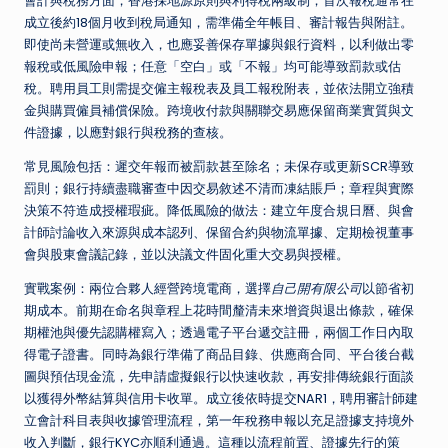
會計與稅務方面，香港採地源原則與利得稅兩級制；首次報稅通常在
成立後約18個月收到稅局通知，需準備全年帳目、審計報告與附註。
即使尚未營運或無收入，也應妥善保存單據與銀行資料，以利做出零
報稅或低風險申報；任意「空白」或「不報」均可能導致罰款或估
稅。聘用員工則需提交僱主報稅表及員工報稅附表，並依法開立強積
金與購買僱員補償保險。跨境收付款與關聯交易應保留商業實質與文
件證據，以應對銀行與稅務的查核。
常見風險包括：遲交年報而被罰款甚至除名；未保存或更新SCR導致
罰則；銀行持續盡職審查中因交易敘述不清而凍結賬戶；章程與實際
決策不符造成授權瑕疵。降低風險的做法：建立年度合規日曆、與會
計師討論收入來源與成本認列、保留合約與物流單據、定期檢視董事
會與股東會議記錄，並以決議文件固化重大交易與授權。
實戰案例：兩位合夥人經營跨境電商，選擇
自己開有限公司
以節省初
期成本。前期在命名與章程上花時間釐清未來增資與退出條款，確保
期權池與優先認購權寫入；透過電子平台遞交註冊，兩個工作日內取
得電子證書。同時為銀行準備了商品目錄、供應商合同、平台後台截
圖與預估現金流，先申請虛擬銀行以快速收款，再安排傳統銀行面談
以獲得外幣結算與信用卡收單。成立後依時提交NAR1，聘用審計師建
立會計科目表與收據管理流程，第一年稅務申報以充足證據支持境外
收入判斷，銀行KYC亦順利通過。這種以流程前置、證據先行的策