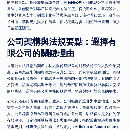
的理想起點。相較於獨資或合夥，
開有限公司
不僅能以公司名義承擔
風險，還能提升對客戶與投資者的信任度。從公司命名、章程設計、
董事與股東安排，到電子化申請與後續合規，流程看似繁瑣，實則有
章可循；掌握規則與文件清單，便能穩健起步，縮短註冊週期，減少
日後營運隱患。
公司架構與法規要點：選擇有
限公司的關鍵理由
香港公司法以靈活聞名，私人股份有限公司能有效分隔個人與企業資
產，在商業往來與融資洽談中更具公信力。與獨資或合夥相比，有限
公司具備有限責任、可轉讓股份與清晰的公司治理機制，有助於引入
投資者、設置期權與退出條款。對於希望拓展跨境業務或參與大型採
購的團隊，選擇有限公司更能因應客戶、平台與銀行對合規的要求。
公司的核心結構包括董事、股東、公司秘書與註冊辦事處地址。至少
需要一名自然人董事；股東可為個人或法人，董事與股東可以是同一
人。公司秘書必須為香港居民或香港註冊公司，以確保法定文件的保
存與申報。設定清晰的持股比例與董事職權，搭配股東協議與董事會
議事規則，可降低決策糾紛。章程細則（Articles of Association）