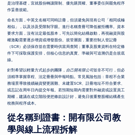
是治理基礎，宜就股份轉讓限制、優先購買權、董事委任與罷免程序
作妥善規範。
命名方面，中英文名稱可同時註冊，但須避免與現有公司「相同或極
相似」，以及涉及受限制字眼。進行名稱查冊可降低被拒機率。資本
要求方面，沒有法定最低股本，可先以簡化結構啟動，再視融資與股
權激勵需要逐步增資或增發股份。規管層面，重要控制人登記冊
（SCR）必須保存並在需要時供當局查閱；董事及股東資料在特定條
件下可採取保護安排，但核心信息的真實、準確與可追溯仍是合規底
線。
針對希望以輕量方式起步的團隊，
自己開有限公司
並非不可行，但必
須精準掌握章程、法定冊冊與申報時點。常見風險包括：章程不合業
務場景導致後續融資變更困難、未建置SCR、註冊地址不符合要求、
或忘記在周年日內提交年報。若預期短期內需要對外融資或設置員工
期權，建議在成立階段便把條款設計好，避免日後重整股權結構產生
稅務與程序成本。
從名稱到證書：開有限公司教
學與線上流程拆解