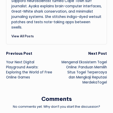
Sapporo neuroscientist turned Cape Town surf
journalist. Ayaka explains brain-computer interfaces,
Great-White shark conservation, and minimalist
journaling systems. She stitches indigo-dyed wetsuit
patches and tests note-taking apps between
swells.
View All Posts
Post
Previous Post
Next Post
Your Next Digital
Mengenal Ekosistem Togel
navigation
Playground Awaits:
Online: Panduan Memilih
Exploring the World of Free
Situs Togel Terpercaya
Online Games
dan Mengkaji Reputasi
MerdekaTogel
Comments
No comments yet. Why don’t you start the discussion?