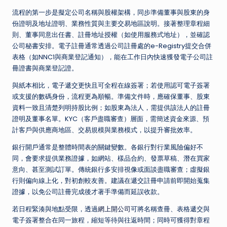
流程的第一步是擬定公司名稱與股權架構，同步準備董事與股東的身
份證明及地址證明、業務性質與主要交易地區說明。接著整理章程細
則、董事同意出任書、註冊地址授權（如使用服務式地址），並確認
公司秘書安排。電子註冊通常透過公司註冊處的e-Registry提交合併
表格（如NNC1與商業登記通知），能在工作日內快速獲發電子公司註
冊證書與商業登記證。
與紙本相比，電子遞交更快且可全程在線簽署；若使用認可電子簽署
或支援的數碼身份，流程更為順暢。準備文件時，應確保董事、股東
資料一致且清楚列明持股比例；如股東為法人，需提供該法人的註冊
證明及董事名單。KYC（客戶盡職審查）層面，需簡述資金來源、預
計客戶與供應商地區、交易規模與業務模式，以提升審批效率。
銀行開戶通常是整體時間表的關鍵變數。各銀行對行業風險偏好不
同，會要求提供業務證據，如網站、樣品合約、發票草稿、潛在買家
意向、甚至測試訂單。傳統銀行多安排視像或面談盡職審查；虛擬銀
行則偏向線上化，對初創較友善。建議在遞交註冊申請前即開始蒐集
證據，以免公司註冊完成後才著手準備而延誤收款。
若日程緊湊與地點受限，透過
網上開公司
可將名稱查冊、表格遞交與
電子簽署整合在同一旅程，縮短等待與往返時間；同時可獲得對章程