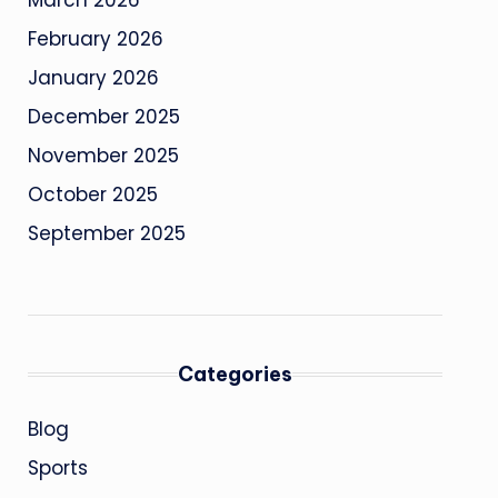
March 2026
February 2026
January 2026
December 2025
November 2025
October 2025
September 2025
Categories
Blog
Sports