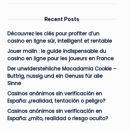
Recent Posts
Découvrez les clés pour profiter d’un
casino en ligne sûr, intelligent et rentable
Jouer malin : le guide indispensable du
casino en ligne pour les joueurs en France
Der unwiderstehliche Macadamia Cookie –
Buttrig, nussig und ein Genuss für alle
Sinne
Casinos anónimos sin verificación en
España: ¿realidad, tentación o peligro?
Casinos anónimos sin verificación en
España: ¿mito, realidad o riesgo oculto?