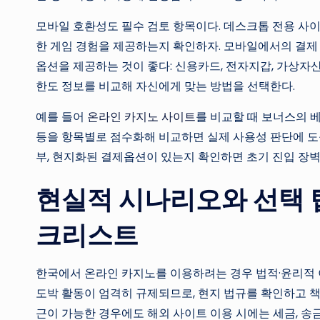
모바일 호환성도 필수 검토 항목이다. 데스크톱 전용 사이
한 게임 경험을 제공하는지 확인하자. 모바일에서의 결제
옵션을 제공하는 것이 좋다: 신용카드, 전자지갑, 가상자산(
한도 정보를 비교해 자신에게 맞는 방법을 선택한다.
예를 들어
온라인 카지노 사이트
를 비교할 때 보너스의 베
등을 항목별로 점수화해 비교하면 실제 사용성 판단에 도움
부, 현지화된 결제옵션이 있는지 확인하면 초기 진입 장벽
현실적 시나리오와 선택 팁
크리스트
한국에서 온라인 카지노를 이용하려는 경우 법적·윤리적 
도박 활동이 엄격히 규제되므로, 현지 법규를 확인하고 책
근이 가능한 경우에도 해외 사이트 이용 시에는 세금, 송금