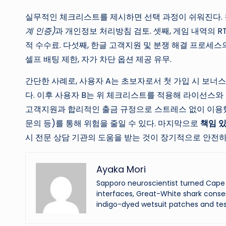
실무적인 체크리스트를 제시하면 선택 과정이 쉬워진다. 
계 인증)
과 개인정보 처리방침 검토. 셋째, 게임 내역의 R
적 수수료. 다섯째, 한글 고객지원 및 분쟁 해결 프로세스의
셀프 배팅 제한, 자가 차단 옵션 제공 유무.
간단한 사례로, 사용자 A는 초보자로서 첫 가입 시 보너
다. 이후 사용자 B는 위 체크리스트를 적용해 라이선스와
고객지원과 합리적인 출금 규정으로 스트레스 없이 이용했
문의 등)를 통해 위험을 줄일 수 있다. 마지막으로
책임 
시 전문 상담 기관의 도움을 받는 것이 장기적으로 안전하
Ayaka Mori
Sapporo neuroscientist turned Cape 
interfaces, Great-White shark conser
indigo-dyed wetsuit patches and tes