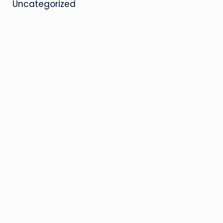
Uncategorized