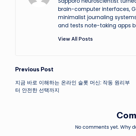
Sapporo neuroscientist turned
brain-computer interfaces, G
minimalist journaling system
and tests note-taking apps b
View All Posts
Post
Previous Post
지금 바로 이해하는 온라인 슬롯 머신: 작동 원리부
navigation
터 안전한 선택까지
Com
No comments yet. Why don