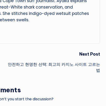
 Cape Town surf journalist. Ayaka explains
reat-White shark conservation, and
s. She stitches indigo-dyed wetsuit patches
etween swells.
Next Post
안전하고 현명한 선택: 최고의 카지노 사이트 고르는
법
ments
’t you start the discussion?