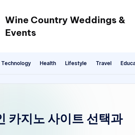
Wine Country Weddings &
Events
Technology
Health
Lifestyle
Travel
Educa
인 카지노 사이트 선택과