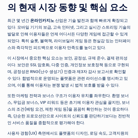
의 현재 시장 동향 및 핵심 요소
최근 몇 년간
온라인카지노
산업은 기술 발전과 함께 빠르게 확장되고
있다. 모바일 기기의 보급, 고속 인터넷, 그리고 실시간 스트리밍 기술의
발달로 인해 이용자들은 언제 어디서든 다양한 게임에 접근할 수 있게
되었다. 특히 슬롯, 블랙잭, 라이브딜러 게임 등은 현실감 있는 인터페이
스와 즉각적인 피드백으로 이용자 만족도를 높이고 있다.
이 시장에서 중요한 핵심 요소는 보안, 공정성, 규제 준수, 결제 편의성
이다. 보안은 SSL 암호화, 다중 인증, 개인정보 보호정책 등으로 구현되
며, 공정성은 RNG(난수 생성기) 인증과 제3자 감사 보고서로 확인할
수 있다. 합법적으로 운영되는 플랫폼은 관련 라이선스를 명시하고 있
으며, 이를 통해 이용자는 분쟁 발생 시 법적 보호를 받을 수 있다.
또한 마케팅 전략과 보너스 구조가 이용자 유치를 좌우한다. 환영 보너
스, 무입금 보너스, VIP 리워드 등은 초기에 이용자 관심을 끌지만, 보너
스의 조건(베팅 요건, 제한 게임 등)을 꼼꼼히 확인하는 것이 중요하다.
즉, 단순한 프로모션만으로 사이트의 신뢰도를 판단하기보다는 전반적
인 서비스 품질을 종합적으로 평가해야 한다.
사용자 경험(UX) 측면에서도 플랫폼의 디자인, 로딩 속도, 고객지원의