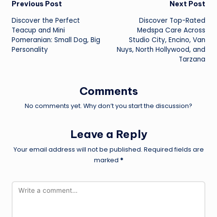
Post
Previous Post
Next Post
Discover the Perfect
Discover Top-Rated
navigation
Teacup and Mini
Medspa Care Across
Pomeranian: Small Dog, Big
Studio City, Encino, Van
Personality
Nuys, North Hollywood, and
Tarzana
Comments
No comments yet. Why don’t you start the discussion?
Leave a Reply
Your email address will not be published.
Required fields are
marked
*