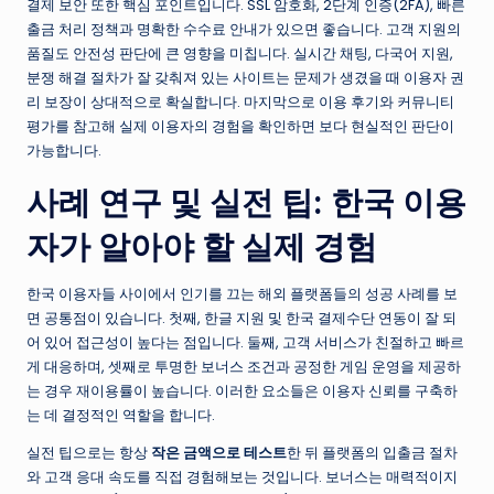
결제 보안 또한 핵심 포인트입니다. SSL 암호화, 2단계 인증(2FA), 빠른
출금 처리 정책과 명확한 수수료 안내가 있으면 좋습니다. 고객 지원의
품질도 안전성 판단에 큰 영향을 미칩니다. 실시간 채팅, 다국어 지원,
분쟁 해결 절차가 잘 갖춰져 있는 사이트는 문제가 생겼을 때 이용자 권
리 보장이 상대적으로 확실합니다. 마지막으로 이용 후기와 커뮤니티
평가를 참고해 실제 이용자의 경험을 확인하면 보다 현실적인 판단이
가능합니다.
사례 연구 및 실전 팁: 한국 이용
자가 알아야 할 실제 경험
한국 이용자들 사이에서 인기를 끄는 해외 플랫폼들의 성공 사례를 보
면 공통점이 있습니다. 첫째, 한글 지원 및 한국 결제수단 연동이 잘 되
어 있어 접근성이 높다는 점입니다. 둘째, 고객 서비스가 친절하고 빠르
게 대응하며, 셋째로 투명한 보너스 조건과 공정한 게임 운영을 제공하
는 경우 재이용률이 높습니다. 이러한 요소들은 이용자 신뢰를 구축하
는 데 결정적인 역할을 합니다.
실전 팁으로는 항상
작은 금액으로 테스트
한 뒤 플랫폼의 입출금 절차
와 고객 응대 속도를 직접 경험해보는 것입니다. 보너스는 매력적이지