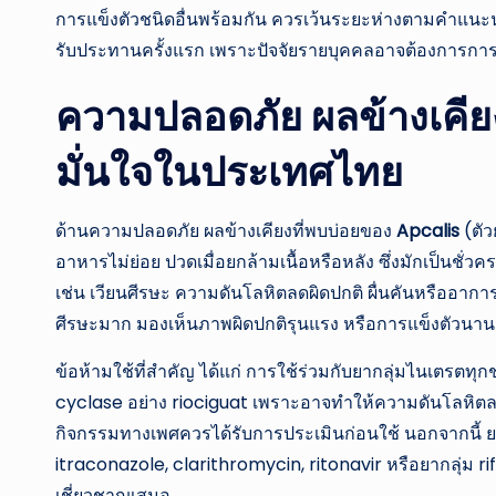
การแข็งตัวชนิดอื่นพร้อมกัน ควรเว้นระยะห่างตามคำแนะนำข
รับประทานครั้งแรก เพราะปัจจัยรายบุคคลอาจต้องการการ
ความปลอดภัย ผลข้างเคียง
มั่นใจในประเทศไทย
ด้านความปลอดภัย ผลข้างเคียงที่พบบ่อยของ
Apcalis
(ตั
อาหารไม่ย่อย ปวดเมื่อยกล้ามเนื้อหรือหลัง ซึ่งมักเป็นชั
เช่น เวียนศีรษะ ความดันโลหิตลดผิดปกติ ผื่นคันหรืออาก
ศีรษะมาก มองเห็นภาพผิดปกติรุนแรง หรือการแข็งตัวนานเ
ข้อห้ามใช้ที่สำคัญ ได้แก่ การใช้ร่วมกับยากลุ่มไนเตรตทุ
cyclase อย่าง riociguat เพราะอาจทำให้ความดันโลหิตลดลง
กิจกรรมทางเพศควรได้รับการประเมินก่อนใช้ นอกจากนี้ ย
itraconazole, clarithromycin, ritonavir หรือยากลุ่ม rif
เชี่ยวชาญเสมอ