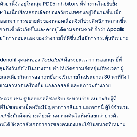
ตัวยานี้จัดอยู่ในกลุ่ม PDE5 inhibitors ที่ทำงานโดยยับยั้ง
เนื้อเยื่อหลอดเลือดของอวัยวะเพศคงอยู่ได้นานขึ้น เมื่อ
O) ออกมา การขยายตัวของหลอดเลือดจึงมีประสิทธิภาพมากขึ้น
ให้การแข็งตัวเกิดขึ้นและคงอยู่ได้ตามธรรมชาติ ย้ำว่า
Apcalis
” การตอบสนองของร่างกายให้ดีขึ้นเมื่อมีการกระตุ้นที่เหมาะ
rdenafil จุดเด่นของ
Tadalafil
คือระยะเวลาการออกฤทธิ์ที่
ึงวันถัดไปในบางราย ทำให้เกิดความยืดหยุ่นเรื่องเวลา ผู้
 ขณะเดียวกันการออกฤทธิ์อาจเริ่มภายในประมาณ 30 นาทีถึง 1
คลตามอาหาร เครื่องดื่ม แอลกอฮอล์ และสภาวะร่างกาย
สะดวก เช่น รูปแบบเจลลี่ซองรับประทานง่าย เหมาะกับผู้ที่
้ที่ไม่ชอบยาเม็ดหรือมีปัญหาการกลืนยา นอกจากนี้ ผู้ใช้จำนวน
fil
ซึ่งมักมีผลข้างเคียงด้านความดันโลหิตน้อยกว่าบางตัว
งกันได้ จึงควรสังเกตอาการของตนเองและใช้ในขนาดที่เหมาะ