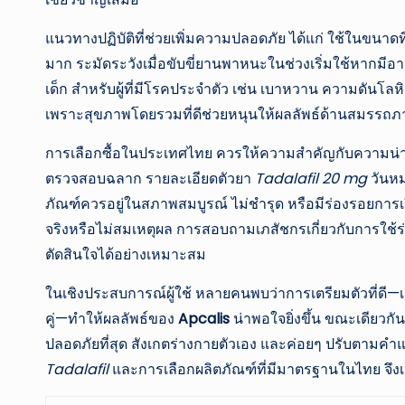
แนวทางปฏิบัติที่ช่วยเพิ่มความปลอดภัย ได้แก่ ใช้ในขนาดที
มาก ระมัดระวังเมื่อขับขี่ยานพาหนะในช่วงเริ่มใช้หากมีอา
เด็ก สำหรับผู้ที่มีโรคประจำตัว เช่น เบาหวาน ความดันโล
เพราะสุขภาพโดยรวมที่ดีช่วยหนุนให้ผลลัพธ์ด้านสมรรถภาพด
การเลือกซื้อในประเทศไทย ควรให้ความสำคัญกับความน่า
ตรวจสอบฉลาก รายละเอียดตัวยา
Tadalafil 20 mg
วันหม
ภัณฑ์ควรอยู่ในสภาพสมบูรณ์ ไม่ชำรุด หรือมีร่องรอยการเปิ
จริงหรือไม่สมเหตุผล การสอบถามเภสัชกรเกี่ยวกับการใช้ร
ตัดสินใจได้อย่างเหมาะสม
ในเชิงประสบการณ์ผู้ใช้ หลายคนพบว่าการเตรียมตัวที่ดี—เ
คู่—ทำให้ผลลัพธ์ของ
Apcalis
น่าพอใจยิ่งขึ้น ขณะเดียวกัน 
ปลอดภัยที่สุด สังเกตร่างกายตัวเอง และค่อยๆ ปรับตามค
Tadalafil
และการเลือกผลิตภัณฑ์ที่มีมาตรฐานในไทย จึงเ