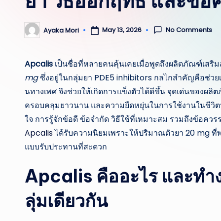
ยา วิธีออกฤทธิ์ และข้อคว
No Comments
May 13, 2026
Ayaka Mori
Posted
by
Apcalis
เป็นชื่อที่หลายคนคุ้นเคยเมื่อพูดถึงผลิตภัณฑ์
mg
ซึ่งอยู่ในกลุ่มยา PDE5 inhibitors กลไกสำคัญคือช่วย
นทางเพศ จึงช่วยให้เกิดการแข็งตัวได้ดีขึ้น จุดเด่นของผลิ
ครอบคลุมยาวนาน และความยืดหยุ่นในการใช้งานในชีวิตประ
ใจ การรู้จักข้อดี ข้อจำกัด วิธีใช้ที่เหมาะสม รวมถึงข้อคว
Apcalis
ได้รับความนิยมเพราะให้ปริมาณตัวยา 20 mg ท
แบบรับประทานที่สะดวก
Apcalis คืออะไร และทำงา
ลุ่มเดียวกัน