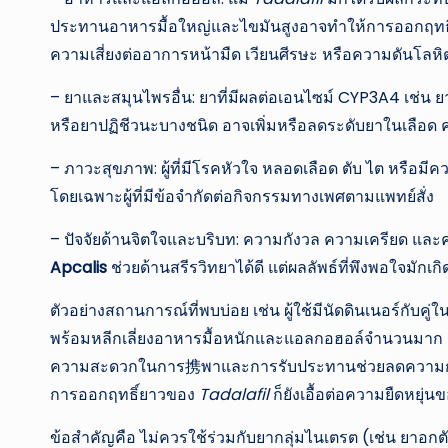
ประทานอาหารมื้อใหญ่และไขมันสูงอาจทำให้การออกฤทธิ์
ความเสี่ยงต่ออาการหน้ามืด เวียนศีรษะ หรือความดันโลหิ
– ยาและสมุนไพรอื่น: ยาที่มีผลต่อเอนไซม์ CYP3A4 เช่น ยา
หรือยาปฏิชีวนะบางชนิด อาจเพิ่มหรือลดระดับยาในเลือด ค
– ภาวะสุขภาพ: ผู้ที่มีโรคหัวใจ หลอดเลือด ตับ ไต หรือมี
โดยเฉพาะผู้ที่มีข้อจำกัดต่อกิจกรรมทางเพศตามแพทย์สั่ง
– ปัจจัยด้านจิตใจและบริบท: ความกังวล ความเครียด และ
Apcalis
ช่วยด้านสรีรวิทยาได้ดี แต่ผลลัพธ์ที่พึงพอใจม
ตัวอย่างสถานการณ์ที่พบบ่อย เช่น ผู้ใช้มีนัดดินเนอร์กับคู
พร้อมหลีกเลี่ยงอาหารมื้อหนักและแอลกอฮอล์จำนวนมาก เพื
ความสะดวกในการ携พาและการรับประทานช่วยลดความกังวลเ
การออกฤทธิ์ยาวของ
Tadalafil
ก็ยังเอื้อต่อความยืดหยุ่
ข้อสำคัญคือ ไม่ควรใช้ร่วมกับยากลุ่มไนเตรต (เช่น ยาอกต