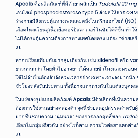
Apcalis
คือผลิตภัณฑ์ที่มีตัวยาหลักเป็น
Tadalafil 20 mg
เอนไซม์ phosphodiesterase type 5 ส่งผลให้สาร cGMP ใน
ร่างกายมีสิ่งกระตุ้นทางเพศและหลั่งไนตริกออกไซด์ (N
เลือดไหลเวียนสู่เนื้อเยื่อคอร์ปัสคาเวอร์โนซัมได้ดีขึ้น ทำ
ไม่ได้กระตุ้นความต้องการทางเพศโดยตรง แต่จะ “ช่วยเสริม
สม
หากเปรียบเทียบกับยากลุ่มเดียวกัน เช่น sildenafil หรือ va
ยาวนานกว่า โดยทั่วไปอาจยาวได้หลายชั่วโมงและครอบคลุมถ
ใช้ไม่จำเป็นต้องจับจังหวะเวลาอย่างเฉพาะเจาะจงมากนัก
ชั่วโมงหลังรับประทาน ทั้งนี้อาจแตกต่างกันในแต่ละบุค
ในแง่ของรูปแบบผลิตภัณฑ์
Apcalis
มีตัวเลือกที่เน้นความ
ต้องการใช้งานอย่างคล่องตัว จุดนี้ช่วยลดอุปสรรคสำหรับผู
มากชื่นชอบความ “นุ่มนวล” ของการออกฤทธิ์ของ
Tadala
เลือกในกลุ่มเดียวกัน อย่างไรก็ตาม ความไวต่อยาแตกต่า
สม