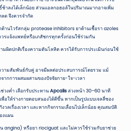
ช้าลงได้เล็กน้อย ส่วนแอลกอฮอล์ในปริมาณมากอาจเพิ่ม
ตลด จึงควรจำกัด
ต้านไวรัสกลุ่ม protease inhibitors ยาต้านเชื้อรา azoles
วรแจ้งแพทย์หรือเภสัชกรทุกครั้งก่อนใช้ร่วมกัน
ความผิดปกติเรื่องความดันโลหิต ควรได้รับการประเมินก่อนใช้
ความสัมพันธ์กับคู่ อาจมีผลต่อประสบการณ์โดยรวม แม้
ักเกิดจากการผสมผสานของปัจจัยกาย-ใจ-เวลา
่ในช่วงค่ำ เลือกรับประทาน
Apcalis
ล่วงหน้า 30–60 นาที
่อให้ร่างกายตอบสนองได้ดีขึ้น หากเป็นรูปแบบเจลลี่ซอง
รื่องเวลา และหากกิจกรรมเลื่อนไปเล็กน้อย คุณสมบัติ
นของแผน
ัน angina) หรือยา riociguat และไม่ควรใช้ร่วมกับยาช่วย