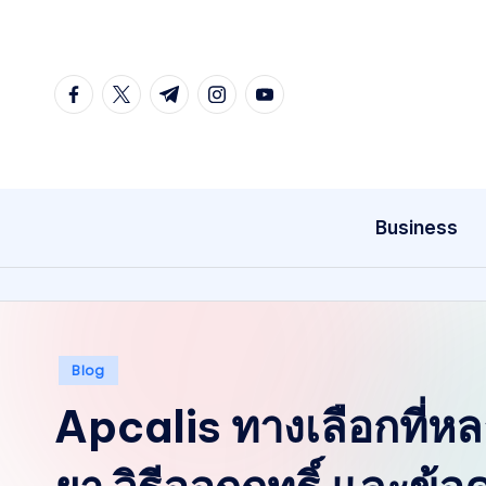
Skip
to
facebook.com
twitter.com
t.me
instagram.com
youtube.com
content
Business
Posted
Blog
in
Apcalis ทางเลือกที่หล