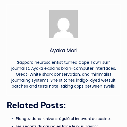
Ayaka Mori
Sapporo neuroscientist turned Cape Town surf
journalist. Ayaka explains brain-computer interfaces,
Great-White shark conservation, and minimalist
journaling systems. She stitches indigo-dyed wetsuit
patches and tests note-taking apps between swells.
Related Posts:
Plongez dans l’univers régulé et innovant du casino…
Les secrets du casino en ligne le plus payant :…