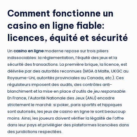
Comment fonctionne un
casino en ligne fiable:
licences, équité et sécurité
Un
casino en ligne
moderne repose sur trois piliers
indissociables: la réglementation, l’équité des jeux et la
sécurité des transactions. La première brique, la licence, est
délivrée par des autorités reconnues (MGA à Malte, UKGC au
Royaume-Uni, autorités provinciales au Canada, etc.). Ces
régulateurs imposent des audits, des contrôles anti-
blanchiment et la mise en place d’outils de
jeu responsable
.
En France, l’Autorité Nationale des Jeux (ANJ) encadre
strictement le marché: si poker, paris sportifs et hippiques
sont autorisés, les jeux de casino en ligne le sont beaucoup
moins. Ainsi, les joueurs doivent vérifier la légalité de l’offre
dans leur pays et privilégier des plateformes licenciées dans
des juridictions respectées.