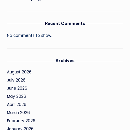
Recent Comments
No comments to show.
Archives
August 2026
July 2026
June 2026
May 2026
April 2026
March 2026
February 2026
January 2026