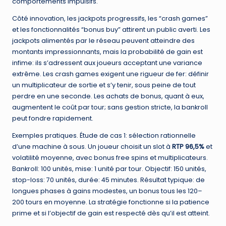
comportements impulsifs.
Côté innovation, les jackpots progressifs, les “crash games”
et les fonctionnalités “bonus buy” attirent un public averti. Les
jackpots alimentés par le réseau peuvent atteindre des
montants impressionnants, mais la probabilité de gain est
infime: ils s’adressent aux joueurs acceptant une variance
extrême. Les crash games exigent une rigueur de fer: définir
un multiplicateur de sortie et s’y tenir, sous peine de tout
perdre en une seconde. Les achats de bonus, quant à eux,
augmentent le coût par tour; sans gestion stricte, la bankroll
peut fondre rapidement.
Exemples pratiques. Étude de cas 1: sélection rationnelle
d’une machine à sous. Un joueur choisit un slot à
RTP 96,5%
et
volatilité moyenne, avec bonus free spins et multiplicateurs.
Bankroll: 100 unités, mise: 1 unité par tour. Objectif: 150 unités,
stop-loss: 70 unités, durée: 45 minutes. Résultat typique: de
longues phases à gains modestes, un bonus tous les 120–
200 tours en moyenne. La stratégie fonctionne si la patience
prime et si l’objectif de gain est respecté dès qu’il est atteint.