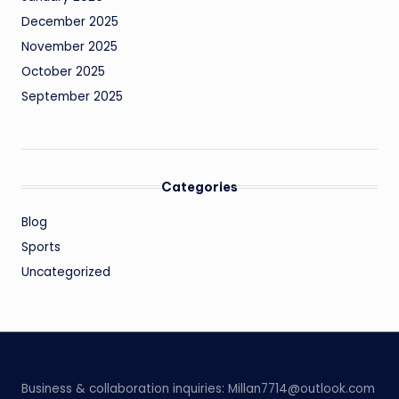
December 2025
November 2025
October 2025
September 2025
Categories
Blog
Sports
Uncategorized
Business & collaboration inquiries:
Millan7714@outlook.com