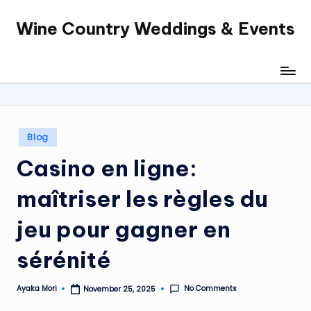
Wine Country Weddings & Events
Skip
to
content
Posted
Blog
in
Casino en ligne:
maîtriser les règles du
jeu pour gagner en
sérénité
No Comments
Ayaka Mori
November 25, 2025
Posted
by