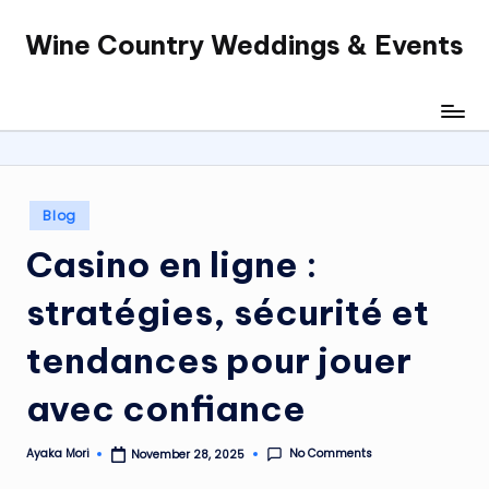
Wine Country Weddings & Events
Skip
to
content
Posted
Blog
in
Casino en ligne :
stratégies, sécurité et
tendances pour jouer
avec confiance
No Comments
Ayaka Mori
November 28, 2025
Posted
by