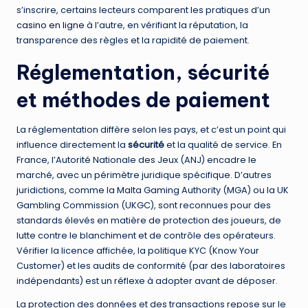
s’inscrire, certains lecteurs comparent les pratiques d’un
casino en ligne
à l’autre, en vérifiant la réputation, la
transparence des règles et la rapidité de paiement.
Réglementation, sécurité
et méthodes de paiement
La réglementation diffère selon les pays, et c’est un point qui
influence directement la
sécurité
et la qualité de service. En
France, l’Autorité Nationale des Jeux (ANJ) encadre le
marché, avec un périmètre juridique spécifique. D’autres
juridictions, comme la Malta Gaming Authority (MGA) ou la UK
Gambling Commission (UKGC), sont reconnues pour des
standards élevés en matière de protection des joueurs, de
lutte contre le blanchiment et de contrôle des opérateurs.
Vérifier la licence affichée, la politique KYC (Know Your
Customer) et les audits de conformité (par des laboratoires
indépendants) est un réflexe à adopter avant de déposer.
La protection des données et des transactions repose sur le