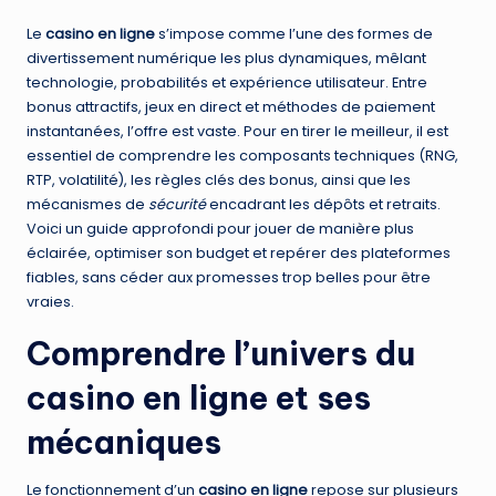
Le
casino en ligne
s’impose comme l’une des formes de
divertissement numérique les plus dynamiques, mêlant
technologie, probabilités et expérience utilisateur. Entre
bonus attractifs, jeux en direct et méthodes de paiement
instantanées, l’offre est vaste. Pour en tirer le meilleur, il est
essentiel de comprendre les composants techniques (RNG,
RTP, volatilité), les règles clés des bonus, ainsi que les
mécanismes de
sécurité
encadrant les dépôts et retraits.
Voici un guide approfondi pour jouer de manière plus
éclairée, optimiser son budget et repérer des plateformes
fiables, sans céder aux promesses trop belles pour être
vraies.
Comprendre l’univers du
casino en ligne et ses
mécaniques
Le fonctionnement d’un
casino en ligne
repose sur plusieurs