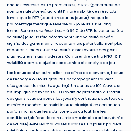
briques essentielles. En premier lieu, le RNG (générateur de
nombres aléatoires) garantit l’imprévisibilité des résultats,
tandis que le RTP (taux de retour au joueur) indique le
pourcentage théorique reversé aux joueurs sur le long
terme. Sur une
machine à sous
à 96 % de RTP, la variance (ou
volatilité) joue un rôle déterminant : une volatilité élevée
signifie des gains moins fréquents mais potentiellement plus
importants, alors qu’une volatilité faible favorise des gains
plus réguliers mais modestes. Comprendre ce trio
RNG–RTP–
volatilité
permet d’ajuster ses attentes et son style de jeu.
Les bonus sont un autre pilier. Les offres de bienvenue, bonus
de recharge ou tours gratuits s’accompagnent souvent
d’exigences de mise (wagering). Un bonus de 100 € avec un
x35 implique de miser 3 500 € avant de prétendre au retrait
des gains issus du bonus. Les jeux n’y contribuent pas tous de
la même manière : la
roulette
ou le
blackjack
en contribuent
parfois moins que les slots, voire pas du tout. Lire les
conditions (plafond de retrait, mise maximale par tour, durée
de validité) évite les mauvaises surprises. Un joueur prudent
privilégiera les termes clairs, un wagering raisonnable et des