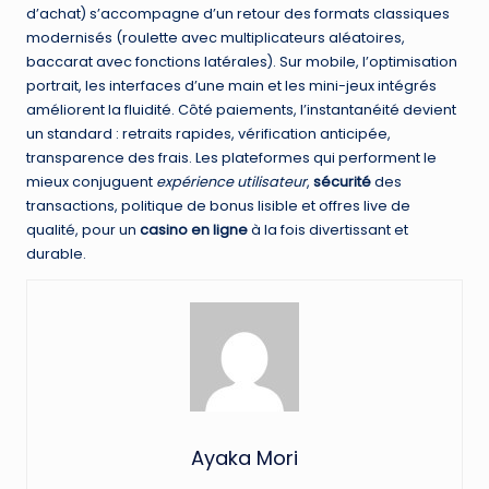
d’achat) s’accompagne d’un retour des formats classiques
modernisés (roulette avec multiplicateurs aléatoires,
baccarat avec fonctions latérales). Sur mobile, l’optimisation
portrait, les interfaces d’une main et les mini-jeux intégrés
améliorent la fluidité. Côté paiements, l’instantanéité devient
un standard : retraits rapides, vérification anticipée,
transparence des frais. Les plateformes qui performent le
mieux conjuguent
expérience utilisateur
,
sécurité
des
transactions, politique de bonus lisible et offres live de
qualité, pour un
casino en ligne
à la fois divertissant et
durable.
Ayaka Mori