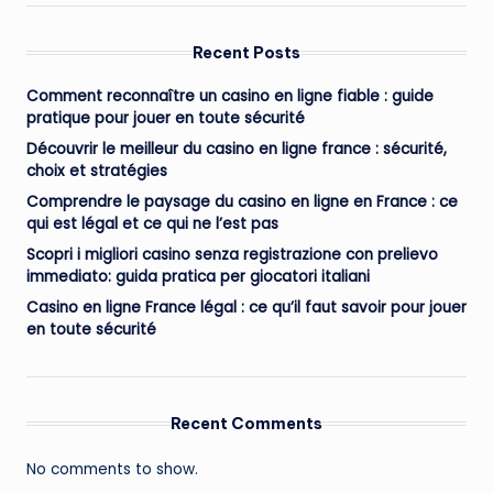
Recent Posts
Comment reconnaître un casino en ligne fiable : guide
pratique pour jouer en toute sécurité
Découvrir le meilleur du casino en ligne france : sécurité,
choix et stratégies
Comprendre le paysage du casino en ligne en France : ce
qui est légal et ce qui ne l’est pas
Scopri i migliori casino senza registrazione con prelievo
immediato: guida pratica per giocatori italiani
Casino en ligne France légal : ce qu’il faut savoir pour jouer
en toute sécurité
Recent Comments
No comments to show.