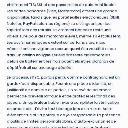
chiffrement TLS/SSL et des passerelles de paiement fiables.
Les cartes bancaires (Visa, Mastercard) offrent une grande
disponibilité, tandis que les portefeuilles électroniques (Skrill,
Neteller, PayPal selon les régions) se distinguent par leur
rapidité lors des retraits. Le virement bancaire reste une
valeur sûre pour des montants élevés, même s’il est plus lent.
Les actifs numériques existent sur certains sites, mais
nécessitent une vigilance accrue quant à la volatilité et aux
frais. Un
casino en ligne
sérieux présente clairement les
délais de traitement, les frais potentiels et les plafonds de
dépôt/retrait sur une page dédiée.
Le processus KYC, parfois perçu comme contraignant, est un
garde-fou indispensable. Fournir une pièce d’identité, un
justificatif de domicile et, parfois, un relevé de paiement
permet de prévenir la fraude et de protéger les fonds des
joueurs. Un opérateur fiable invite à compléter la vérification
en amont afin d’éviter tout blocage lors d’un retrait. Autre
élément crucial : la politique de
jeu responsable
. La présence
d’outils de limites personnalisables, d’auto-exclusion et de
ressources d’aide est un bon indicateur. Les opérateurs