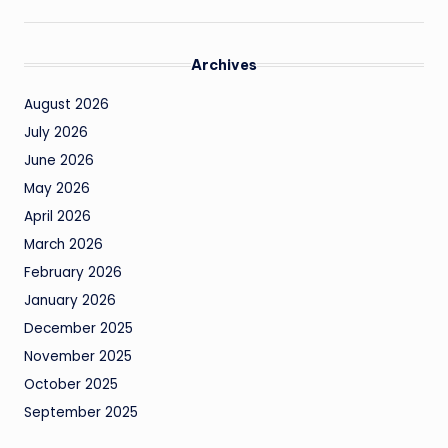
Archives
August 2026
July 2026
June 2026
May 2026
April 2026
March 2026
February 2026
January 2026
December 2025
November 2025
October 2025
September 2025