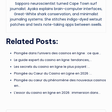
Sapporo neuroscientist turned Cape Town surf
journalist. Ayaka explains brain-computer interfaces,
Great-White shark conservation, and minimalist
journaling systems. She stitches indigo-dyed wetsuit
patches and tests note-taking apps between swells.
Related Posts:
Plongée dans l’univers des casinos en ligne : ce que…
Le guide expert du casino en ligne: tendances,…
Les secrets du casino en ligne le plus payant :…
Plongée au Cœur du Casino en Ligne en 2026 :…
Plongée au cœur du phénomène des nouveaux casinos
en…
L’essor du casino en ligne en 2026 : immersion dans…