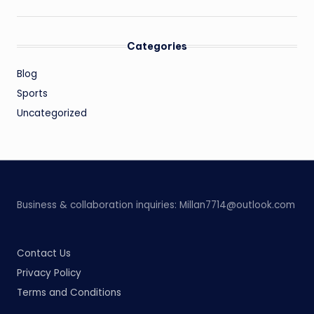
Categories
Blog
Sports
Uncategorized
Business & collaboration inquiries:
Millan7714@outlook.com
Contact Us
Privacy Policy
Terms and Conditions