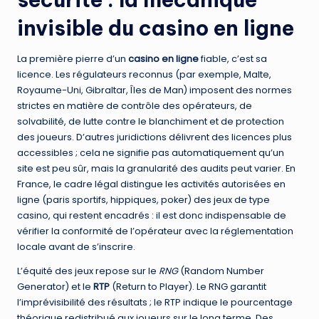
invisible du casino en ligne
La première pierre d’un
casino en ligne
fiable, c’est sa
licence. Les régulateurs reconnus (par exemple, Malte,
Royaume-Uni, Gibraltar, Îles de Man) imposent des normes
strictes en matière de contrôle des opérateurs, de
solvabilité, de lutte contre le blanchiment et de protection
des joueurs. D’autres juridictions délivrent des licences plus
accessibles ; cela ne signifie pas automatiquement qu’un
site est peu sûr, mais la granularité des audits peut varier. En
France, le cadre légal distingue les activités autorisées en
ligne (paris sportifs, hippiques, poker) des jeux de type
casino, qui restent encadrés : il est donc indispensable de
vérifier la conformité de l’opérateur avec la réglementation
locale avant de s’inscrire.
L’équité des jeux repose sur le
RNG
(Random Number
Generator) et le
RTP
(Return to Player). Le RNG garantit
l’imprévisibilité des résultats ; le RTP indique le pourcentage
théorique redistribué aux joueurs sur le long terme. Des