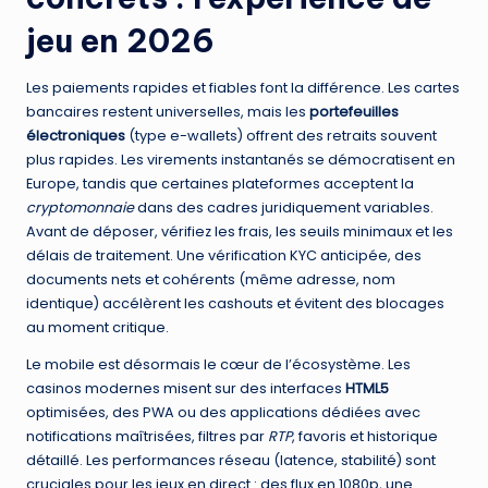
jeu en 2026
Les paiements rapides et fiables font la différence. Les cartes
bancaires restent universelles, mais les
portefeuilles
électroniques
(type e-wallets) offrent des retraits souvent
plus rapides. Les virements instantanés se démocratisent en
Europe, tandis que certaines plateformes acceptent la
cryptomonnaie
dans des cadres juridiquement variables.
Avant de déposer, vérifiez les frais, les seuils minimaux et les
délais de traitement. Une vérification KYC anticipée, des
documents nets et cohérents (même adresse, nom
identique) accélèrent les cashouts et évitent des blocages
au moment critique.
Le mobile est désormais le cœur de l’écosystème. Les
casinos modernes misent sur des interfaces
HTML5
optimisées, des PWA ou des applications dédiées avec
notifications maîtrisées, filtres par
RTP
, favoris et historique
détaillé. Les performances réseau (latence, stabilité) sont
cruciales pour les jeux en direct : des flux en 1080p, une