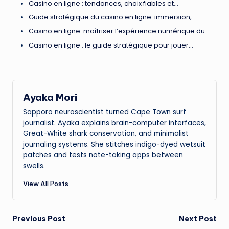
Casino en ligne : tendances, choix fiables et…
Guide stratégique du casino en ligne: immersion,…
Casino en ligne: maîtriser l’expérience numérique du…
Casino en ligne : le guide stratégique pour jouer…
Ayaka Mori
Sapporo neuroscientist turned Cape Town surf
journalist. Ayaka explains brain-computer interfaces,
Great-White shark conservation, and minimalist
journaling systems. She stitches indigo-dyed wetsuit
patches and tests note-taking apps between
swells.
View All Posts
Post
Previous Post
Next Post