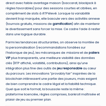
direct avec faible avantage maison (baccarat, blackjack à
règles favorables) pour des sessions courtes et ciblées, en
complément de slots à
RTP
élevé. Lorsque la variabilité
devient trop marquée, elle bascule vers des activités annexe
(tournois gratuits, missions de
gamification
) afin de maintenir
le divertissement sans forcer la mise. Ce cadre l’aide à rester
dans une logique durable.
Parmi les tendances structurantes, on observe la montée de
la personnalisation (recommandations fondées sur
l’historique de jeu), les mécaniques de
missions
et de
paliers
VIP
plus transparents, une meilleure visibilité des données
clés (RTP affiché, volatilité, contributions), ainsi qu’une
intégration plus fine des outils de
jeu responsable
au cœur
du parcours. Les innovations “provably fair” inspirées de la
blockchain intéressent une partie des joueurs, mais exigent
de bien comprendre le cadre légal et la fiabilité technique.
Quel que soit le format, la boussole reste la même :
plateforme licenciée, règles comprises, bankroll maîtrisée et
plaisir de jeu au premier plan.