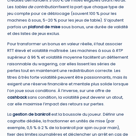
crédités demandent 3 000 € de mises éligibles avant retrait.
Les
tables de contribution
fixent la part que chaque type de
jeu compte pour ce déblocage (souvent 100 % pour les
machines à sous, 5–20 % pour les jeux de table). S’ajoutent
parfois un
plafond de mise
sous bonus, une durée de validité
et des listes de jeux exclus.
Pour transformer un bonus en valeur réelle, il faut associer
RTT élevé et volatilité maîtrisée. Les machines à sous à
RTP
supérieur à 96 % et volatilité moyenne facilitent un défilement
raisonnable du wagering, car elles lissent les séries de
pertes tout en maintenant une redistribution correcte. Les
titres à très forte volatilité peuvent être passionnants, mais ils
exigent une réserve financière et mentale plus solide lorsque
l’on joue sous conditions. À l’inverse, sur une offre de
cashback
sans condition, la volatilité peut devenir un atout,
car elle maximise l’impact des retours sur pertes.
La
gestion de bankroll
est la boussole du joueur. Définir une
cagnotte dédiée, la fractionner en unités de mise (par
exemple, 0,5 % à 2 % de la bankroll par spin ou par main),
fixer des limites journalières et déclencher un arrêt en cas de