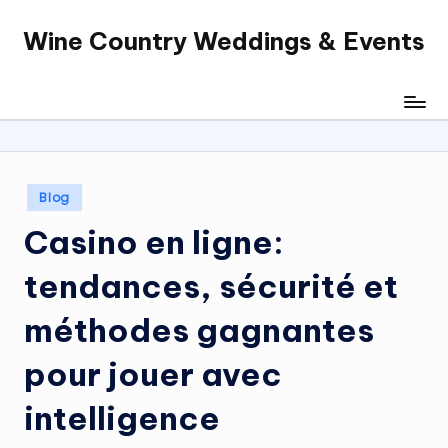
Wine Country Weddings & Events
Skip
to
content
Posted
Blog
in
Casino en ligne:
tendances, sécurité et
méthodes gagnantes
pour jouer avec
intelligence