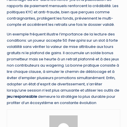
rapports de paiement mensuels renforcent la crédibilité. Les
politiques KYC et anti-fraude, bien que perçues comme
contraignantes, protègent les fonds, préviennent le multi-
compte et accélèrent les retraits une fois le dossier validé.
Un exemple fréquent illustre l’importance de la lecture des
conditions: un joueur accepte 50
free spins
sur un slot à forte
volatilité sans vérifier la valeur de mise attribuée aux tours
gratuits ni le plafond de gains. Il accumule un solde bonus
prometteur mais se heurte à un retrait plafonné et à des jeux
non contributeurs au wagering. La bonne pratique consiste à
lire chaque clause, à simuler le chemin de déblocage et à
éviter d’empiler plusieurs promotions simultanément. Enfin,
adopter un état d’esprit de divertissement, s’arrêter
lorsqu’une session n’est plus amusante et utiliser les outils de
jeu responsable
demeure la stratégie la plus durable pour
profiter d’un écosystème en constante évolution