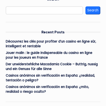
Search
Recent Posts
Découvrez les clés pour profiter d’un casino en ligne sûr,
intelligent et rentable
Jouer malin : le guide indispensable du casino en ligne
pour les joueurs en France
Der unwiderstehliche Macadamia Cookie – Buttrig, nussig
und ein Genuss für alle Sinne
Casinos anónimos sin verificación en España: ¿realidad,
tentación o peligro?
Casinos anónimos sin verificación en España: ¿mito,
realidad o riesgo oculto?