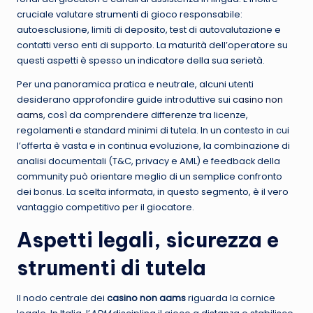
cruciale valutare strumenti di gioco responsabile:
autoesclusione, limiti di deposito, test di autovalutazione e
contatti verso enti di supporto. La maturità dell’operatore su
questi aspetti è spesso un indicatore della sua serietà.
Per una panoramica pratica e neutrale, alcuni utenti
desiderano approfondire guide introduttive sui
casino non
aams
, così da comprendere differenze tra licenze,
regolamenti e standard minimi di tutela. In un contesto in cui
l’offerta è vasta e in continua evoluzione, la combinazione di
analisi documentali (T&C, privacy e AML) e feedback della
community può orientare meglio di un semplice confronto
dei bonus. La scelta informata, in questo segmento, è il vero
vantaggio competitivo per il giocatore.
Aspetti legali, sicurezza e
strumenti di tutela
Il nodo centrale dei
casino non aams
riguarda la cornice