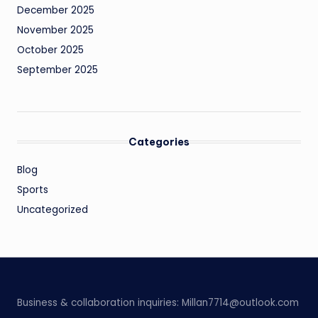
December 2025
November 2025
October 2025
September 2025
Categories
Blog
Sports
Uncategorized
Business & collaboration inquiries:
Millan7714@outlook.com