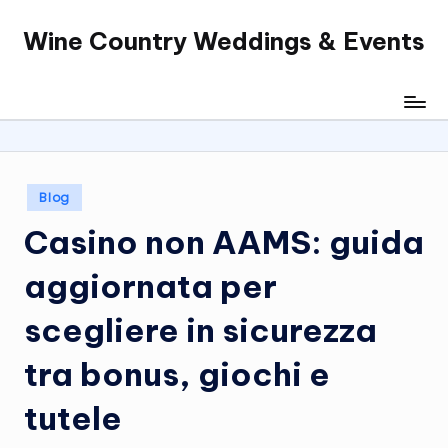
Wine Country Weddings & Events
Skip
to
content
Posted
Blog
in
Casino non AAMS: guida
aggiornata per
scegliere in sicurezza
tra bonus, giochi e
tutele