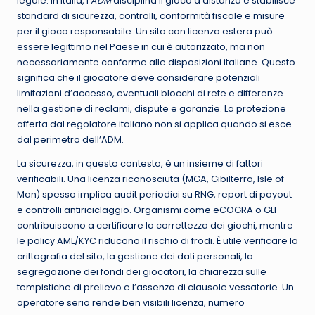
legale. In Italia, l’
ADM
disciplina il gioco a distanza e stabilisce
standard di sicurezza, controlli, conformità fiscale e misure
per il gioco responsabile. Un sito con licenza estera può
essere legittimo nel Paese in cui è autorizzato, ma non
necessariamente conforme alle disposizioni italiane. Questo
significa che il giocatore deve considerare potenziali
limitazioni d’accesso, eventuali blocchi di rete e differenze
nella gestione di reclami, dispute e garanzie. La protezione
offerta dal regolatore italiano non si applica quando si esce
dal perimetro dell’ADM.
La sicurezza, in questo contesto, è un insieme di fattori
verificabili. Una licenza riconosciuta (MGA, Gibilterra, Isle of
Man) spesso implica audit periodici su RNG, report di payout
e controlli antiriciclaggio. Organismi come eCOGRA o GLI
contribuiscono a certificare la correttezza dei giochi, mentre
le policy AML/KYC riducono il rischio di frodi. È utile verificare la
crittografia del sito, la gestione dei dati personali, la
segregazione dei fondi dei giocatori, la chiarezza sulle
tempistiche di prelievo e l’assenza di clausole vessatorie. Un
operatore serio rende ben visibili licenza, numero