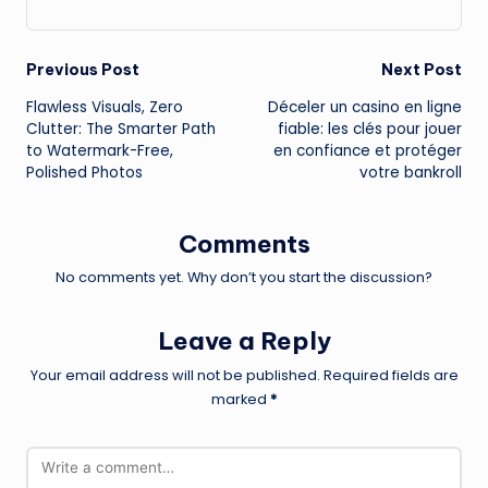
Post
Previous Post
Next Post
Flawless Visuals, Zero
Déceler un casino en ligne
navigation
Clutter: The Smarter Path
fiable: les clés pour jouer
to Watermark-Free,
en confiance et protéger
Polished Photos
votre bankroll
Comments
No comments yet. Why don’t you start the discussion?
Leave a Reply
Your email address will not be published.
Required fields are
marked
*