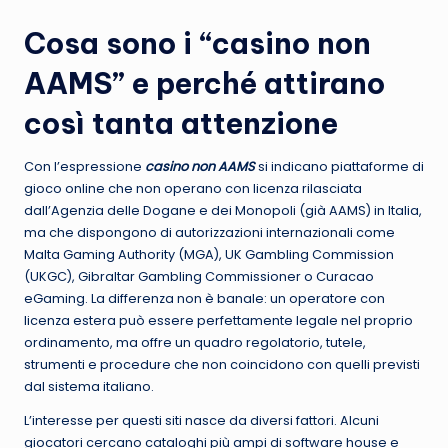
Cosa sono i “casino non
AAMS” e perché attirano
così tanta attenzione
Con l’espressione
casino non AAMS
si indicano piattaforme di
gioco online che non operano con licenza rilasciata
dall’Agenzia delle Dogane e dei Monopoli (già AAMS) in Italia,
ma che dispongono di autorizzazioni internazionali come
Malta Gaming Authority (MGA), UK Gambling Commission
(UKGC), Gibraltar Gambling Commissioner o Curacao
eGaming. La differenza non è banale: un operatore con
licenza estera può essere perfettamente legale nel proprio
ordinamento, ma offre un quadro regolatorio, tutele,
strumenti e procedure che non coincidono con quelli previsti
dal sistema italiano.
L’interesse per questi siti nasce da diversi fattori. Alcuni
giocatori cercano cataloghi più ampi di software house e