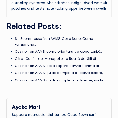
journaling systems. She stitches indigo-dyed wetsuit
patches and tests note-taking apps between swells.
Related Posts:
Siti Scommesse Non AAMS: Cosa Sono, Come
Funzionano…
Casino non AAMS: come orientarsi tra opportunità,…
Oltre i Confini del Monopolio: La Realtà dei Siti di…
Casino non AAMS: cosa sapere davvero prima di…
Casino non AAMS: guida completa a licenze estere,…
Casino non AAMS: guida completa tra licenze, rischi…
Ayaka Mori
Sapporo neuroscientist turned Cape Town surf