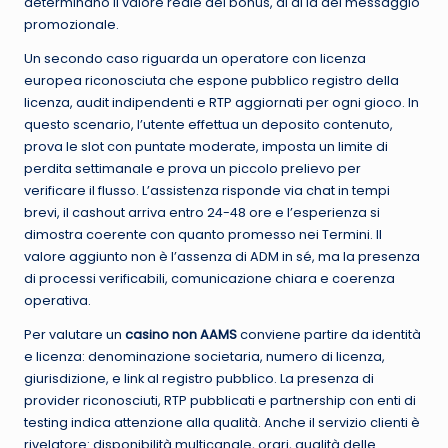
determinano il valore reale del bonus, al di là del messaggio
promozionale.
Un secondo caso riguarda un operatore con licenza
europea riconosciuta che espone pubblico registro della
licenza, audit indipendenti e RTP aggiornati per ogni gioco. In
questo scenario, l’utente effettua un deposito contenuto,
prova le slot con puntate moderate, imposta un limite di
perdita settimanale e prova un piccolo prelievo per
verificare il flusso. L’assistenza risponde via chat in tempi
brevi, il cashout arriva entro 24-48 ore e l’esperienza si
dimostra coerente con quanto promesso nei Termini. Il
valore aggiunto non è l’assenza di ADM in sé, ma la presenza
di processi verificabili, comunicazione chiara e coerenza
operativa.
Per valutare un
casino non AAMS
conviene partire da identità
e licenza: denominazione societaria, numero di licenza,
giurisdizione, e link al registro pubblico. La presenza di
provider riconosciuti, RTP pubblicati e partnership con enti di
testing indica attenzione alla qualità. Anche il servizio clienti è
rivelatore: disponibilità multicanale, orari, qualità delle