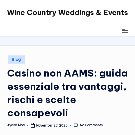
Wine Country Weddings & Events
Skip
to
content
Posted
Blog
in
Casino non AAMS: guida
essenziale tra vantaggi,
rischi e scelte
consapevoli
No Comments
Ayaka Mori
November 23, 2025
Posted
by