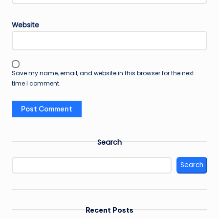
Website
Save my name, email, and website in this browser for the next
time I comment.
Search
Search
Recent Posts