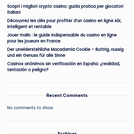
Scopri i migliori crypto casino: guida pratica per giocatori
italiani
Découvrez les clés pour profiter d’un casino en ligne sûr,
intelligent et rentable
Jouer malin : le guide indispensable du casino en ligne
pour les joueurs en France
Der unwiderstehliche Macadamia Cookie – Buttrig, nussig
und ein Genuss für alle Sinne
Casinos anónimos sin verificación en España: ¿realidad,
tentación o peligro?
Recent Comments
No comments to show.
Archives