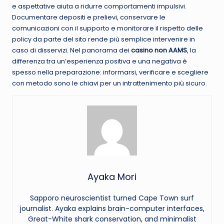
e aspettative aiuta a ridurre comportamenti impulsivi.
Documentare depositi e prelievi, conservare le
comunicazioni con il supporto e monitorare il rispetto delle
policy da parte del sito rende più semplice intervenire in
caso di disservizi. Nel panorama dei
casino non AAMS
, la
differenza tra un’esperienza positiva e una negativa è
spesso nella preparazione: informarsi, verificare e scegliere
con metodo sono le chiavi per un intrattenimento più sicuro.
Ayaka Mori
Sapporo neuroscientist turned Cape Town surf
journalist. Ayaka explains brain-computer interfaces,
Great-White shark conservation, and minimalist