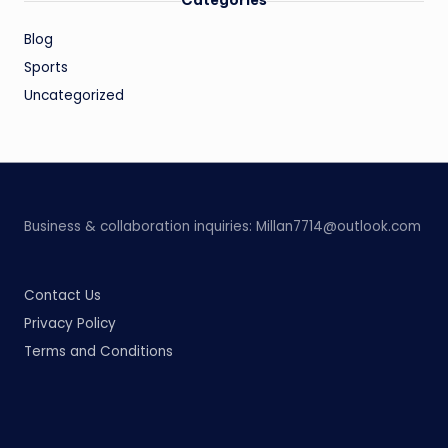
Blog
Sports
Uncategorized
Business & collaboration inquiries:
Millan7714@outlook.com
Contact Us
Privacy Policy
Terms and Conditions