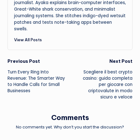
journalist. Ayaka explains brain-computer interfaces,
Great-White shark conservation, and minimalist
journaling systems. She stitches indigo-dyed wetsuit
patches and tests note-taking apps between
swells.
View All Posts
Post
Previous Post
Next Post
Turn Every Ring Into
Scegliere il best crypto
navigation
Revenue: The Smarter Way
casino: guida completa
to Handle Calls for Small
per giocare con
Businesses
criptovalute in modo
sicuro e veloce
Comments
No comments yet. Why don’t you start the discussion?