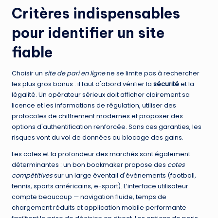
Critères indispensables
pour identifier un site
fiable
Choisir un
site de pari en ligne
ne se limite pas à rechercher
les plus gros bonus : il faut d'abord vérifier la
sécurité
et la
légalité. Un opérateur sérieux doit afficher clairement sa
licence et les informations de régulation, utiliser des
protocoles de chiffrement modernes et proposer des
options d'authentification renforcée. Sans ces garanties, les
risques vont du vol de données au blocage des gains.
Les cotes et la profondeur des marchés sont également
déterminantes : un bon bookmaker propose des
cotes
compétitives
sur un large éventail d'événements (football,
tennis, sports américains, e-sport). L’interface utilisateur
compte beaucoup — navigation fluide, temps de
chargement réduits et application mobile performante