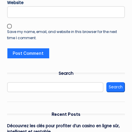
Website
Save my name, email, and website in this browser for the next
time I comment.
Search
Search
Recent Posts
Découvrez les clés pour profiter d’un casino en ligne sûr,
intelligent et rentable