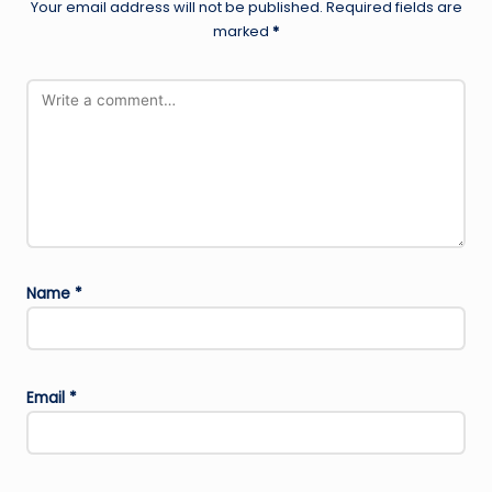
Your email address will not be published.
Required fields are
marked
*
Name
*
Email
*