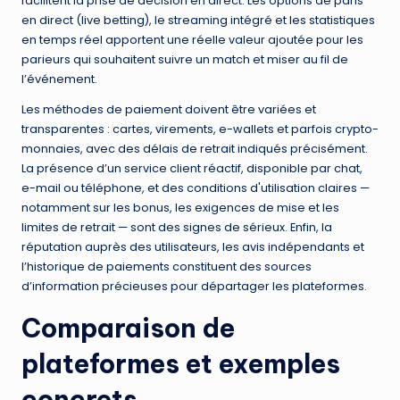
facilitent la prise de décision en direct. Les options de paris
en direct (live betting), le streaming intégré et les statistiques
en temps réel apportent une réelle valeur ajoutée pour les
parieurs qui souhaitent suivre un match et miser au fil de
l’événement.
Les méthodes de paiement doivent être variées et
transparentes : cartes, virements, e-wallets et parfois crypto-
monnaies, avec des délais de retrait indiqués précisément.
La présence d’un service client réactif, disponible par chat,
e-mail ou téléphone, et des conditions d'utilisation claires —
notamment sur les bonus, les exigences de mise et les
limites de retrait — sont des signes de sérieux. Enfin, la
réputation auprès des utilisateurs, les avis indépendants et
l’historique de paiements constituent des sources
d’information précieuses pour départager les plateformes.
Comparaison de
plateformes et exemples
concrets