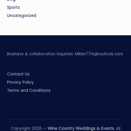
Sports
Uncategorized
Business & collaboration inquiries:
Millan7714@outlook.com
Contact Us
Privacy Policy
Terms and Conditions
Copyright 2026 —
Wine Country Weddings & Events
. All