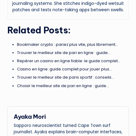
journaling systems. She stitches indigo-dyed wetsuit
patches and tests note-taking apps between swells.
Related Posts:
Bookmaker crypto : pariez plus vite, plus librement…
Trouver le meilleur site de pari en ligne : guide…
Repérer un casino en ligne fiable: le guide complet…
Casino en ligne: guide complet pour jouer plus…
Trouver le meilleur site de paris sportif : conseils…
Choisir le meilleur site de pari en ligne : guide…
Ayaka Mori
Sapporo neuroscientist turned Cape Town surf
journalist. Ayaka explains brain-computer interfaces,