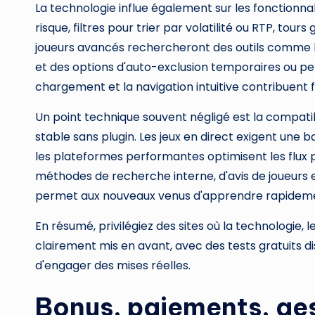
La technologie influe également sur les fonctionna
risque, filtres pour trier par volatilité ou RTP, tours 
joueurs avancés rechercheront des outils comme l'h
et des options d'auto-exclusion temporaires ou per
chargement et la navigation intuitive contribuent fo
Un point technique souvent négligé est la compatib
stable sans plugin. Les jeux en direct exigent une 
les plateformes performantes optimisent les flux pou
méthodes de recherche interne, d'avis de joueurs et
permet aux nouveaux venus d'apprendre rapidement
En résumé, privilégiez des sites où la technologie, l
clairement mis en avant, avec des tests gratuits di
d'engager des mises réelles.
Bonus, paiements, ge