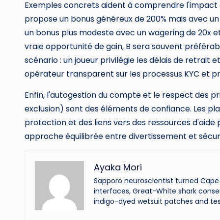
Exemples concrets aident à comprendre l'impact de
propose un bonus généreux de 200% mais avec un wa
un bonus plus modeste avec un wagering de 20x et 
vraie opportunité de gain, B sera souvent préférabl
scénario : un joueur privilégie les délais de retrait et
opérateur transparent sur les processus KYC et p
Enfin, l'autogestion du compte et le respect des pr
exclusion) sont des éléments de confiance. Les pla
protection et des liens vers des ressources d'aide p
approche équilibrée entre divertissement et sécur
Ayaka Mori
Sapporo neuroscientist turned Cape 
interfaces, Great-White shark conser
indigo-dyed wetsuit patches and tes