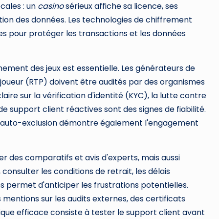
cales : un
casino
sérieux affiche sa licence, ses
ction des données. Les technologies de chiffrement
s pour protéger les transactions et les données
nement des jeux est essentielle. Les générateurs de
 joueur (RTP) doivent être audités par des organismes
aire sur la vérification d'identité (KYC), la lutte contre
support client réactives sont des signes de fiabilité.
s d'auto-exclusion démontre également l'engagement
lter des comparatifs et avis d'experts, mais aussi
consulter les conditions de retrait, les délais
permet d'anticiper les frustrations potentielles.
entions sur les audits externes, des certificats
ique efficace consiste à tester le support client avant