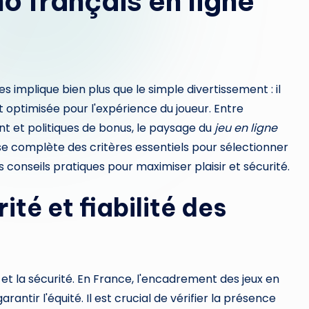
o français en ligne
 implique bien plus que le simple divertissement : il
t optimisée pour l'expérience du joueur. Entre
nt et politiques de bonus, le paysage du
jeu en ligne
e complète des critères essentiels pour sélectionner
s conseils pratiques pour maximiser plaisir et sécurité.
té et fiabilité des
é et la sécurité. En France, l'encadrement des jeux en
antir l'équité. Il est crucial de vérifier la présence