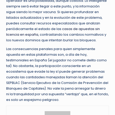
operador es una posibilidad, aunque costosa. Lo inteligente
siempre será evitar llegar a este punto, y la información
sigue siendo la mejor vacuna. Si quieres profundizar en
listados actualizados y en la evolución de este problema,
puedes consultar recursos especializados que analizan
periódicamente el estado de las
casas de apuestas sin
licencia en españa
, contrastando los cambios normativos y
los nuevos dominios que intentan burlar los bloqueos.
Las consecuencias penales para quien simplemente
apuesta en estas plataformas son, a día de hoy,
testimoniales en España (el jugador no comete delito como
tal). No obstante, la participación consciente en un
ecosistema que evade la ley sí puede generar problemas
cuando las cantidades manejadas llaman la atención del
SEPBLAC (Servicio Ejecutivo de la Comisión de Prevención del
Blanqueo de Capitales). No vale la pena arriesgar tu dinero
ni la tranquilidad por una supuesta “ventaja” que, en el fondo,
es solo un espejismo peligroso.