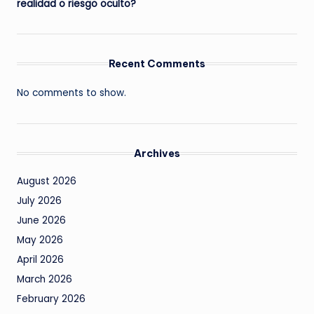
realidad o riesgo oculto?
Recent Comments
No comments to show.
Archives
August 2026
July 2026
June 2026
May 2026
April 2026
March 2026
February 2026