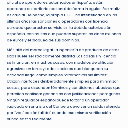
oficial de operadores autorizados en España, están
operando en territorio nacional de forma irregular. Ese matiz
es crucial. De hecho, la propia DGOJ ha intensificado en los
últimos años las sanciones a operadores con licencia
europea que prestan servicio sin la debida autorización
española, con multas que pueden superar los cinco millones
de euros y el bloqueo de sus dominios.
Más allá del marco legal, la ingeniería de producto de estos
sitios suele ser radicalmente distinta. Las casas sin licencia
se financian, en muchos casos, con modelos de afiliación
agresivos en foros y redes sociales que blanquean su
actividad ilegal como simples “alternativas sin límites”.
Utilizan interfaces deliberadamente simples para minimizar
costes, pero esconden términos y condiciones abusivos que
permiten confiscar ganancias con justificaciones peregrinas.
Ningún regulador español puede forzar a un operador
radicado en una isla del Caribe a devolver un saldo retenido
por “verificación fallida” cuando esa misma verificación
nunca existió realmente.