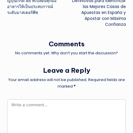
ญี่ปุ่นเกรด A5 ที่เปลี่ยนทุกมื้อ
Definitivas para Identificar
อาหารให้เป็นประสบการณ์
las Mejores Casas de
ระดับมาสเตอร์พีซ
Apuestas en España y
Apostar con Máxima
Confianza
Comments
No comments yet. Why don’t you start the discussion?
Leave a Reply
Your email address will not be published.
Required fields are
marked
*