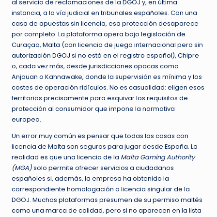
al servicio de reclamaciones de la DGOJ y, en última
instancia, a la vía judicial en tribunales españoles. Con una
casa de apuestas sin licencia, esa protección desaparece
por completo. La plataforma opera bajo legislación de
Curaçao, Malta (con licencia de juego internacional pero sin
autorización DGOJ si no está en el registro español), Chipre
o, cada vez más, desde jurisdicciones opacas como
Anjouan o Kahnawake, donde la supervisión es mínima y los
costes de operación ridículos. No es casualidad: eligen esos
territorios precisamente para esquivar los requisitos de
protección al consumidor que impone la normativa
europea.
Un error muy común es pensar que todas las casas con
licencia de Malta son seguras para jugar desde España. La
realidad es que una licencia de la
Malta Gaming Authority
(MGA)
solo permite ofrecer servicios a ciudadanos
españoles si, además, la empresa ha obtenido la
correspondiente homologación o licencia singular de la
DGOJ. Muchas plataformas presumen de su permiso maltés
como una marca de calidad, pero si no aparecen en la lista