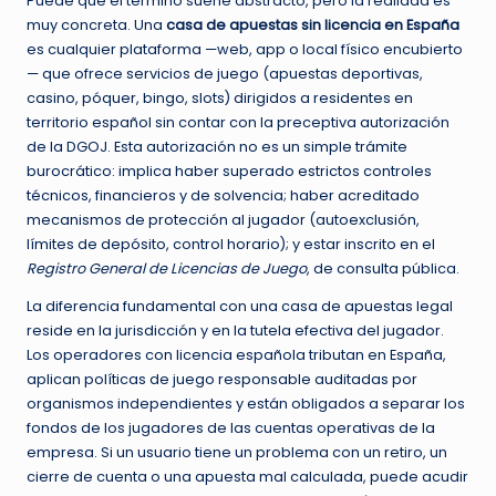
Puede que el término suene abstracto, pero la realidad es
muy concreta. Una
casa de apuestas sin licencia en España
es cualquier plataforma —web, app o local físico encubierto
— que ofrece servicios de juego (apuestas deportivas,
casino, póquer, bingo, slots) dirigidos a residentes en
territorio español sin contar con la preceptiva autorización
de la DGOJ. Esta autorización no es un simple trámite
burocrático: implica haber superado estrictos controles
técnicos, financieros y de solvencia; haber acreditado
mecanismos de protección al jugador (autoexclusión,
límites de depósito, control horario); y estar inscrito en el
Registro General de Licencias de Juego
, de consulta pública.
La diferencia fundamental con una casa de apuestas legal
reside en la jurisdicción y en la tutela efectiva del jugador.
Los operadores con licencia española tributan en España,
aplican políticas de juego responsable auditadas por
organismos independientes y están obligados a separar los
fondos de los jugadores de las cuentas operativas de la
empresa. Si un usuario tiene un problema con un retiro, un
cierre de cuenta o una apuesta mal calculada, puede acudir