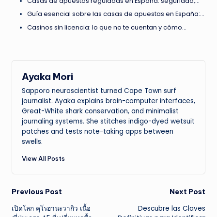
Casas de apuestas reguladas en España: seguridad,…
Guía esencial sobre las casas de apuestas en España:…
Casinos sin licencia: lo que no te cuentan y cómo…
Ayaka Mori
Sapporo neuroscientist turned Cape Town surf
journalist. Ayaka explains brain-computer interfaces,
Great-White shark conservation, and minimalist
journaling systems. She stitches indigo-dyed wetsuit
patches and tests note-taking apps between
swells.
View All Posts
Post
Previous Post
Next Post
เปิดโลก คุโรฮานะวากิว เนื้อ
Descubre las Claves
navigation