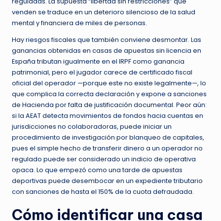
reguladas. La supuesta “libertad sin restricciones” que
venden se traduce en un deterioro silencioso de la salud
mental y financiera de miles de personas.
Hay riesgos fiscales que también conviene desmontar. Las
ganancias obtenidas en casas de apuestas sin licencia en
España tributan igualmente en el IRPF como ganancia
patrimonial, pero el jugador carece de certificado fiscal
oficial del operador —porque este no existe legalmente—, lo
que complica la correcta declaración y expone a sanciones
de Hacienda por falta de justificación documental. Peor aún:
si la AEAT detecta movimientos de fondos hacia cuentas en
jurisdicciones no colaboradoras, puede iniciar un
procedimiento de investigación por blanqueo de capitales,
pues el simple hecho de transferir dinero a un operador no
regulado puede ser considerado un indicio de operativa
opaca. Lo que empezó como una tarde de apuestas
deportivas puede desembocar en un expediente tributario
con sanciones de hasta el 150% de la cuota defraudada.
Cómo identificar una casa