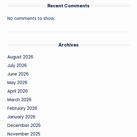
Recent Comments
No comments to show.
Archives
August 2026
July 2026
June 2026
May 2026
April 2026
March 2026
February 2026
January 2026
December 2025
November 2025