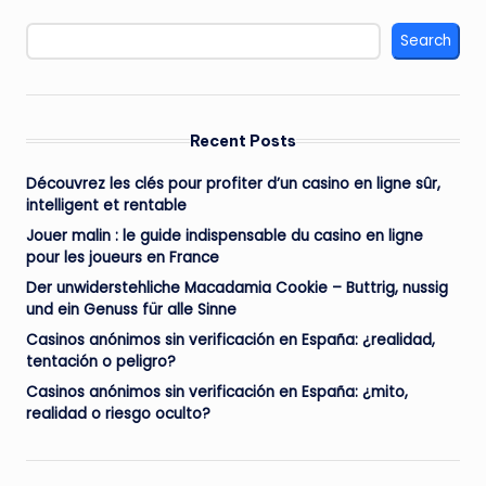
Search
Recent Posts
Découvrez les clés pour profiter d’un casino en ligne sûr,
intelligent et rentable
Jouer malin : le guide indispensable du casino en ligne
pour les joueurs en France
Der unwiderstehliche Macadamia Cookie – Buttrig, nussig
und ein Genuss für alle Sinne
Casinos anónimos sin verificación en España: ¿realidad,
tentación o peligro?
Casinos anónimos sin verificación en España: ¿mito,
realidad o riesgo oculto?