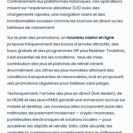
Contrairement aux plateformes historiques, ces opérateurs
misent sur l’expérience utilisateur (UX) avec des
chargements rapides, une navigation claire et des
fonctionnalités sociales comme les tournois en direct ou les
tableaux de classement.
Sur le plan des promotions, un
nouveau casino en ligne
propose fréquemment des bonus d’arrivée attractifs, des
tours gratuits et des programmes VIP plus flexibles. Toutefois,
il est essentiel de lire les conditions : taux de mise,
contribution des jeux et plafonds de retrait varient
énormément. Les offres les plus honnêtes affichent des
conditions transparentes et raisonnables, tout en proposant
des promotions régulières pour fidéliser sans piéger.
Techniquement, l’arrivée des jeux en direct (live dealer), de
la VR/AR et des jeux HTML5 garantit une immersion accrue sur
mobile et desktop. Les nouveaux sites incorporent aussi des
méthodes de paiement modernes — crypto-monnaies,
portefeuilles électroniques et solutions locales — pour
accélérer les dépôts et retraits. Enfin, côté sécurité, les
opérateurs contemporains investissent dans le chiffrement