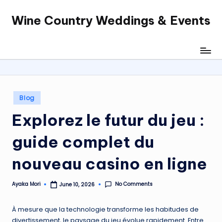
Wine Country Weddings & Events
Skip
to
content
Posted
Blog
in
Explorez le futur du jeu :
guide complet du
nouveau casino en ligne
No Comments
Ayaka Mori
June 10, 2026
Posted
by
À mesure que la technologie transforme les habitudes de
divertissement, le paysage du jeu évolue rapidement. Entre