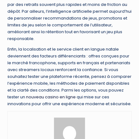
par des retraits souvent plus rapides et moins de friction au
dépôt. Par ailleurs, l’intelligence artificielle permet aujourd’hui
de personnaliser recommandations de jeux, promotions et
limites de jeu selon le comportement de l’utilisateur,
améliorant ainsi la rétention tout en favorisant un jeu plus
responsable.
Enfin, la localisation et le service client en langue natale
deviennent des facteurs différenciants : offres conçues pour
le marché francophone, supports en français et partenariats
avec streamers locaux renforcent la confiance. Si vous
souhaitez tester une plateforme récente, pensez à comparer
l’expérience mobile, les méthodes de paiement disponibles
et la clarté des conditions. Parmi les options, vous pouvez
tester un
nouveau casino en ligne
qui mise sur ces
innovations pour offrir une expérience moderne et sécurisée.