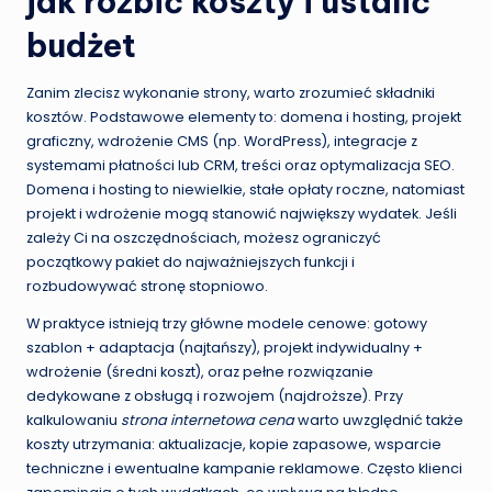
jak rozbić koszty i ustalić
budżet
Zanim zlecisz wykonanie strony, warto zrozumieć składniki
kosztów. Podstawowe elementy to: domena i hosting, projekt
graficzny, wdrożenie CMS (np. WordPress), integracje z
systemami płatności lub CRM, treści oraz optymalizacja SEO.
Domena i hosting to niewielkie, stałe opłaty roczne, natomiast
projekt i wdrożenie mogą stanowić największy wydatek. Jeśli
zależy Ci na oszczędnościach, możesz ograniczyć
początkowy pakiet do najważniejszych funkcji i
rozbudowywać stronę stopniowo.
W praktyce istnieją trzy główne modele cenowe: gotowy
szablon + adaptacja (najtańszy), projekt indywidualny +
wdrożenie (średni koszt), oraz pełne rozwiązanie
dedykowane z obsługą i rozwojem (najdroższe). Przy
kalkulowaniu
strona internetowa cena
warto uwzględnić także
koszty utrzymania: aktualizacje, kopie zapasowe, wsparcie
techniczne i ewentualne kampanie reklamowe. Często klienci