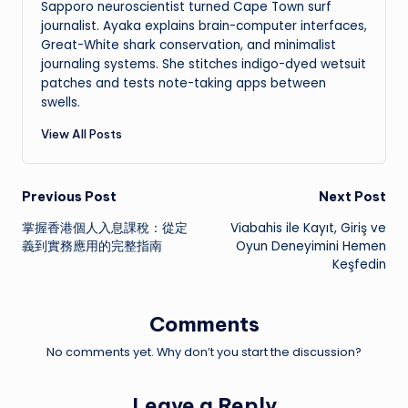
Sapporo neuroscientist turned Cape Town surf
journalist. Ayaka explains brain-computer interfaces,
Great-White shark conservation, and minimalist
journaling systems. She stitches indigo-dyed wetsuit
patches and tests note-taking apps between
swells.
View All Posts
Post
Previous Post
Next Post
掌握香港個人入息課稅：從定
Viabahis ile Kayıt, Giriş ve
navigation
義到實務應用的完整指南
Oyun Deneyimini Hemen
Keşfedin
Comments
No comments yet. Why don’t you start the discussion?
Leave a Reply