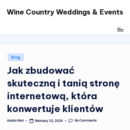
Wine Country Weddings & Events
Skip
to
content
Posted
Blog
in
Jak zbudować
skuteczną i tanią stronę
internetową, która
konwertuje klientów
No Comments
Ayaka Mori
February 23, 2026
Posted
by