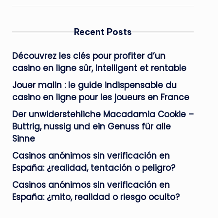
Recent Posts
Découvrez les clés pour profiter d’un
casino en ligne sûr, intelligent et rentable
Jouer malin : le guide indispensable du
casino en ligne pour les joueurs en France
Der unwiderstehliche Macadamia Cookie –
Buttrig, nussig und ein Genuss für alle
Sinne
Casinos anónimos sin verificación en
España: ¿realidad, tentación o peligro?
Casinos anónimos sin verificación en
España: ¿mito, realidad o riesgo oculto?