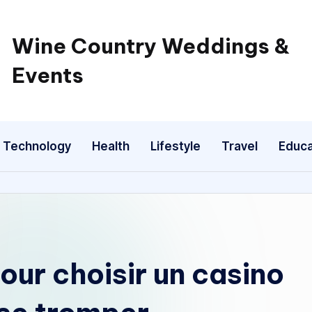
Wine Country Weddings &
Events
Technology
Health
Lifestyle
Travel
Educa
our choisir un casino