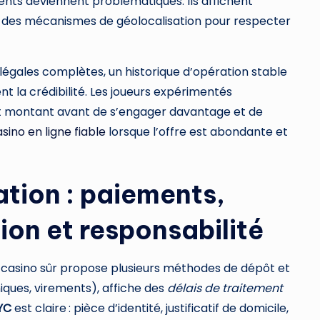
ents deviennent problématiques. Ils affichent
sent des mécanismes de géolocalisation pour respecter
 légales complètes, un historique d’opération stable
 la crédibilité. Les joueurs expérimentés
it montant avant de s’engager davantage et de
sino en ligne fiable
lorsque l’offre est abondante et
tion : paiements,
tion et responsabilité
n casino sûr propose plusieurs méthodes de dépôt et
niques, virements), affiche des
délais de traitement
YC
est claire : pièce d’identité, justificatif de domicile,