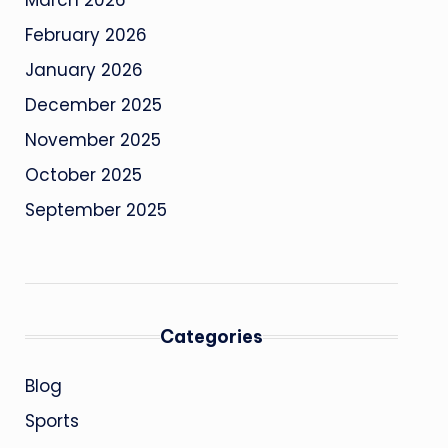
March 2026
February 2026
January 2026
December 2025
November 2025
October 2025
September 2025
Categories
Blog
Sports