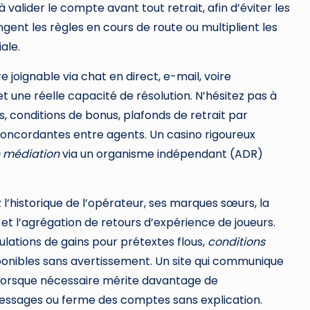
 valider le compte avant tout retrait, afin d’éviter les
ngent les règles en cours de route ou multiplient les
ale.
re joignable via chat en direct, e-mail, voire
 une réelle capacité de résolution. N’hésitez pas à
, conditions de bonus, plafonds de retrait par
concordantes entre agents. Un casino rigoureux
 médiation
via un organisme indépendant (ADR)
 l’historique de l’opérateur, ses marques sœurs, la
, et l’agrégation de retours d’expérience de joueurs.
nulations de gains pour prétextes flous,
conditions
disponibles sans avertissement. Un site qui communique
e lorsque nécessaire mérite davantage de
essages ou ferme des comptes sans explication.