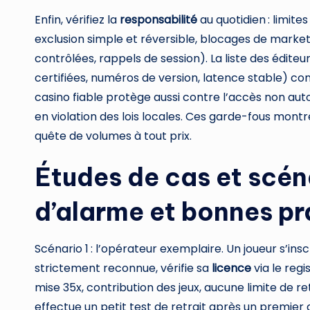
Enfin, vérifiez la
responsabilité
au quotidien : limite
exclusion simple et réversible, blocages de marketi
contrôlées, rappels de session). La liste des éditeu
certifiées, numéros de version, latence stable) co
casino fiable protège aussi contre l’accès non auto
en violation des lois locales. Ces garde-fous mont
quête de volumes à tout prix.
Études de cas et scéna
d’alarme et bonnes pr
Scénario 1 : l’opérateur exemplaire. Un joueur s’insc
strictement reconnue, vérifie sa
licence
via le regi
mise 35x, contribution des jeux, aucune limite de retr
effectue un petit test de retrait après un premier g