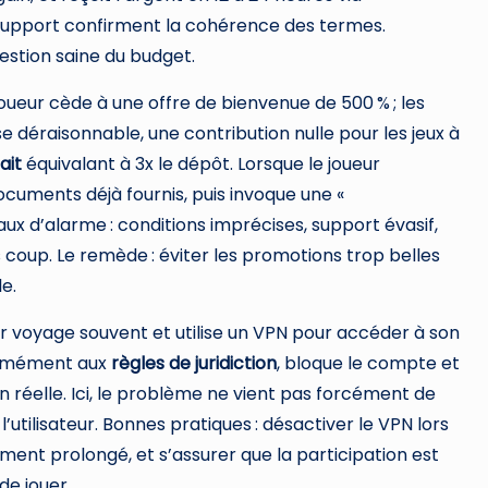
 support confirment la cohérence des termes.
gestion saine du budget.
joueur cède à une offre de bienvenue de 500 % ; les
e déraisonnable, une contribution nulle pour les jeux à
ait
équivalant à 3x le dépôt. Lorsque le joueur
uments déjà fournis, puis invoque une «
ux d’alarme : conditions imprécises, support évasif,
 coup. Le remède : éviter les promotions trop belles
le.
eur voyage souvent et utilise un VPN pour accéder à son
formément aux
règles de juridiction
, bloque le compte et
ion réelle. Ici, le problème ne vient pas forcément de
’utilisateur. Bonnes pratiques : désactiver le VPN lors
ement prolongé, et s’assurer que la participation est
de jouer.