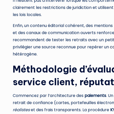
n’hésitent pas à intervenir lorsque les comportem
clairement les restrictions de juridiction et utili
les lois locales.
Enfin, un contenu éditorial cohérent, des mentions
et des canaux de communication ouverts renforcent
recommandent de tester les retraits avec un pet
privilégier une source reconnue pour repérer un
ca
hétérogène.
Méthodologie d’évalua
service client, réputa
Commencez par l’architecture des
paiements
. U
retrait de confiance (cartes, portefeuilles électro
réalistes
et des frais transparents. La procédure
K