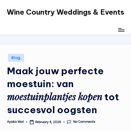
Wine Country Weddings & Events
Skip
to
content
Posted
Blog
in
Maak jouw perfecte
moestuin: van
moestuinplantjes kopen
tot
succesvol oogsten
No Comments
Ayaka Mori
February 6, 2026
Posted
by