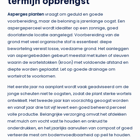
termijn opbrengst
Asperges planten
vraagt om geduld en goede
voorbereiding, maar de beloning is jarenlange oogst. Een
aspergeperceel wordt idealiter op een zonnige, goed
doorlatende locatie aangelegd. Voorbereiding van de
grond met veel organische stof is essentieel: diepe
beworteling vereist losse, voedzame grond. Het aanleggen
van aspergebedden gebeurt meestal met kuilen of sleuven
waarin de wortelstokken (kroon) met voldoende afstand en
diepte worden geplaatst. Let op goede drainage om
wortelrot te voorkomen.
Het eerste jaar na aanplant wordt vaak geadviseerd om de
jonge scheuten niet te oogsten, zodat de plant sterke wortels
ontwikkelt. Het tweede jaar kan voorzichtig geoogst worden
en vanaf jaar drie tot vijf levert een goed beheerd perceel
volle productie. Belangrijke verzorging omvat het afdekken
met mulch om vocht vast te houden en onkruid te
onderdrukken, en het jaarlijks aanvullen van compost of goed
verteerde mest om bodemvoedbaarheid op peil te houden.