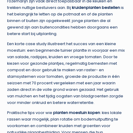
rozemarijn zijn vaak direct toepasbaar in de keuken en
trekken nuttige bestuivers aan. Bij
kruidenplanten bestellen
is
het belangrijk te letten op de potmaat en of de planten
binnen of buiten zijn opgekweekt: jonge planten die al
gewend zijn aan buitencondities hebben doorgaans een
betere start bij uitplanting.
Een korte case study illustreert het succes van een kleine
moestuin: een beginnende tuinier plantte in voorjaar een mix
van salade, radijsjes, kruiden en vroege tomaten. Door te
kiezen voor gezonde plantjes, regelmatig bemesten met
compost en door gebruik te maken van raster- en
stamsystemen voor tomaten, groeide de productie in één
seizoen met 70 procent vergeleken met een jaar waarin
zaden direct in de volle grond waren gezaaid. Het gebruik
van mulchen en het tijdig oogsten van bladgroenten zorgde
voor minder onkruid en betere waterretentie.
Praktische tips voor wie
planten moestuin kopen
: kies lokale
rassen waar mogelijk, plan rotatie om bodemuitputting te
voorkomen en combineer kruiden met groenten voor
natuurlijke plaagbestrijding. Voor mensen die hun