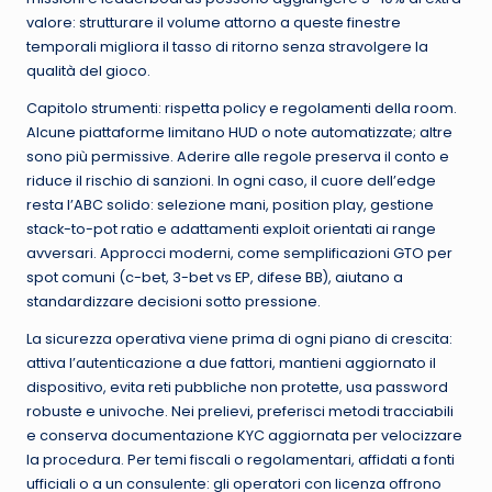
valore: strutturare il volume attorno a queste finestre
temporali migliora il tasso di ritorno senza stravolgere la
qualità del gioco.
Capitolo strumenti: rispetta policy e regolamenti della room.
Alcune piattaforme limitano HUD o note automatizzate; altre
sono più permissive. Aderire alle regole preserva il conto e
riduce il rischio di sanzioni. In ogni caso, il cuore dell’edge
resta l’ABC solido: selezione mani, position play, gestione
stack-to-pot ratio e adattamenti exploit orientati ai range
avversari. Approcci moderni, come semplificazioni GTO per
spot comuni (c-bet, 3-bet vs EP, difese BB), aiutano a
standardizzare decisioni sotto pressione.
La sicurezza operativa viene prima di ogni piano di crescita:
attiva l’autenticazione a due fattori, mantieni aggiornato il
dispositivo, evita reti pubbliche non protette, usa password
robuste e univoche. Nei prelievi, preferisci metodi tracciabili
e conserva documentazione KYC aggiornata per velocizzare
la procedura. Per temi fiscali o regolamentari, affidati a fonti
ufficiali o a un consulente: gli operatori con licenza offrono