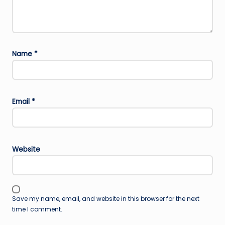
Name
*
Email
*
Website
Save my name, email, and website in this browser for the next
time I comment.