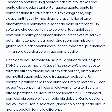
Il secondo profilo è un giocatore cash micro-stakes che
punta alla crescita stabile. Per questo utente, conta la
combinazione tra rake basso ai limiti d’ingresso, cap
trasparenti, tavoli 6-max vivaci e disponibilità di tavoli
anonymized o nominativi a seconda delle preferenze. Un
software che consenta note colorate, tag rapidi sugli
avversari e hotkey per dimensionare le bet evita misclick e
potenzia l’attenzione agli spot. Una room con missioni
giornaliere e cashback lineare, anche modesto, può incidere
in maniera decisiva sul winrate complessivo.
Considera poi il formato SNG/Spin. La varianza nei jackpot
SNG è elevatissima: i
migliori siti di poker online
per questo
formato offrono tabelle dei premi trasparenti, distribuzione
dei moltiplicatori pubblica e frequenze realistiche. Un
esempio pratico: se la room pubblica il moltiplicatore x10 con
bassa frequenza ma il rake è relativamente alto, il valore
atteso potrebbe risultare inferiore rispetto a SNG standard
con rake più basso e field medio più debole. Qui la gestione
del volume e il table selection (anche solo scegliendo buy-in
meno popolati) fanno la differenza.