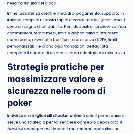
nella continuità del gioco.
Infine, assistenza clienti e metodi di pagamento: supporto in
italiano, tempi di risposta rapidi e canali multipli (chat, email)
sono un segno di affidabilità. Per i depositi e i prelievi, verifica
commissioni, tempi medi, limiti e disponibilità di strumenti
come carte, e-wallet e bonifico. La presenza di 2FA, limiti
personalizzabili e cronologia transazioni dettagliata
completa il quadro di un ecosistema orientato alla sicurezza.
Strategie pratiche per
massimizzare valore e
sicurezza nelle room di
poker
Individuare i
migliori siti di poker online
è solo il primo passo;
serve una strategia per far rendere ogni euro depositato. Il
bankroll management
rimane il metronomo operativo: nel