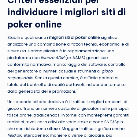
individuare i migliori siti di
poker online
Stabilire quali siano i
migliori siti di poker online
significa
analizzare una combinazione di fattori tecnici, economici e di
sicurezza. Il primo pilastro è la regolamentazione: una
piattaforma con
licenza ADM
(ex AAMS) garantisce
conformità normativa, monitoraggio del software, controllo
del generatore di numeri casuali e strumenti di
gioco
responsabile
. Senza questa cornice, è difficile parlare di
tutela del bankroll o di equità dei tavoli, indipendentemente
dalla generosità delle promozioni.
Un secondo criterio decisivo è il traffico. I migliori ambienti di
gioco offrono un numero costante di giocatori nelle principali
fasce orarie, traducendosi in tornei con montepremi garantiti
realistici, tavoli cash attivi alle varie stake e code SNG/Spin
che non richiedono attese. Maggior traffico significa anche
field
più eterogeneo: maniere diverse di giocare, più