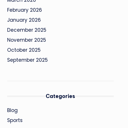
March 2026
February 2026
January 2026
December 2025
November 2025
October 2025
September 2025
Categories
Blog
Sports