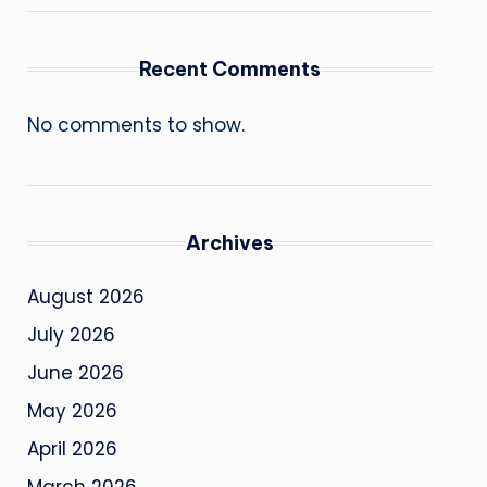
Recent Comments
No comments to show.
Archives
August 2026
July 2026
June 2026
May 2026
April 2026