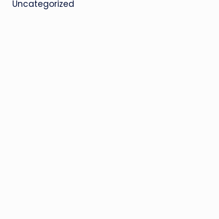
Uncategorized