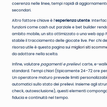
coerenza nelle linee, tempi rapidi di aggiornamento
secondari.
Altro fattore chiave è l’
esperienza utente
. Interfa
funzioni come cash out parziale e bet builder rendo
ambito mobile, un sito ottimizzato o una web app
stabile il tracciamento delle giocate live. Per chi d
risorsa utile è questa pagina sui
migliori siti scom
da adottare nella scelta.
Infine, valutare
pagamenti e prelievi
: carte, e-wall
standard. Tempi chiari (tipicamente 24–72 ore per i
Un operatore maturo prevede limiti personalizzabili,
automatici sullo stato dei prelievi. Insieme agli stru
check, autoesclusione), questi elementi compongono
fiducia e continuità nel tempo.