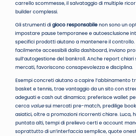
carrello scommesse, il salvataggio di multiple ricor
builder complessi.
Gli strumenti di
gioco responsabile
non sono un optio
impostare pause temporanee e autoesclusione intern
specifici prodotti aiutano a mantenere il controllo.
facilmente accessibili dalla dashboard, inviano p
sull’autogestione del bankroll. Anche report chiari s
mercati, favoriscono consapevolezza e disciplina.
Esempi concreti aiutano a capire l’abbinamento tra
basket e tennis, trae vantaggio da un sito con stre
adeguati e cash out dinamico; preferisce wallet per
cerca
value
sui mercati pre-match, predilige boo
asiatici, oltre a promozioni ricorrenti chiare. Luca, h
puntata alti, tempi di prelievo certi e account man
soprattutto di un’interfaccia semplice, quote onest