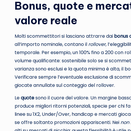
Bonus, quote e mercat
valore reale
Molti scommettitori si lasciano attrarre dai
bonus 
all’importo nominale, contano il
rollover
, l’eleggibi
temporale. Per esempio, un 100% fino a 200 con rol
volume qualificante: sostenibile solo se si scommet
varianza sono esclusi e la quota minima è alta, il b
Verificare sempre l’eventuale esclusione di scommes
giocate annullate sul conteggio del rollover.
Le
quote
sono il cuore del valore. Un margine ba
produce migliori ritorni potenziali, specie per chi 
linee su 1X2, Under/Over, handicap e mercati gioca
se offre soltanto promozioni appariscenti. Nei
non
alti su mercati di nicchia: questa flessibilità è uti