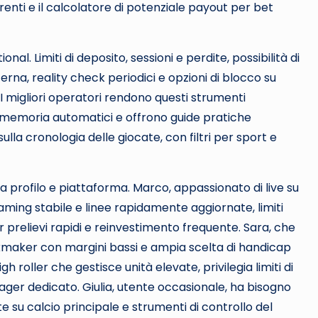
renti e il calcolatore di potenziale payout per bet
nal. Limiti di deposito, sessioni e perdite, possibilità di
a, reality check periodici e opzioni di blocco su
 I migliori operatori rendono questi strumenti
romemoria automatici e offrono guide pratiche
ulla cronologia delle giocate, con filtri per sport e
 profilo e piattaforma. Marco, appassionato di live su
aming stabile e linee rapidamente aggiornate, limiti
 prelievi rapidi e reinvestimento frequente. Sara, che
kmaker con margini bassi e ampia scelta di handicap
igh roller che gestisce unità elevate, privilegia limiti di
ager dedicato. Giulia, utente occasionale, ha bisogno
e su calcio principale e strumenti di controllo del