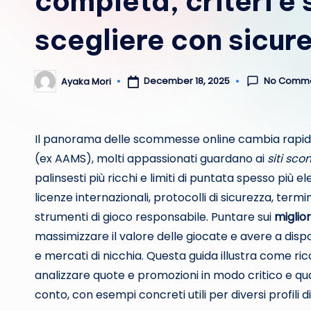
completa, criteri e 
scegliere con sicur
No Comm
December 18, 2025
Ayaka Mori
Posted
by
Il panorama delle scommesse online cambia rapid
(ex AAMS), molti appassionati guardano ai
siti sc
palinsesti più ricchi e limiti di puntata spesso più e
licenze internazionali, protocolli di sicurezza, ter
strumenti di gioco responsabile. Puntare sui
miglio
massimizzare il valore delle giocate e avere a disp
e mercati di nicchia. Questa guida illustra come ri
analizzare quote e promozioni in modo critico e qua
conto, con esempi concreti utili per diversi profili