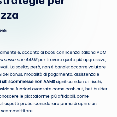
strategie per
ezza
ents
amente e, accanto ai book con licenza italiana ADM
ommesse non AAMS
per trovare quote più aggressive,
levati. La scelta, però, non è banale: occorre valutare
mini dei bonus, modalità di pagamento, assistenza e
ri siti scommesse non AAMS
significa ridurre i rischi,
osizione funzioni avanzate come cash out, bet builder
conoscere le piattaforme più affidabili, come
li aspetti pratici considerare prima di aprire un
 di scommettitore.