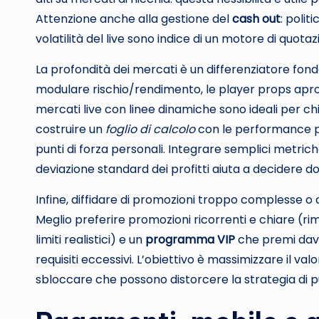
Attenzione anche alla gestione del
cash out
: polit
volatilità del live sono indice di un motore di quota
La profondità dei mercati è un differenziatore fon
modulare rischio/rendimento, le player props aprono 
mercati live con linee dinamiche sono ideali per ch
costruire un
foglio di calcolo
con le performance p
punti di forza personali. Integrare semplici metri
deviazione standard dei profitti aiuta a decidere d
Infine, diffidare di promozioni troppo complesse 
Meglio preferire promozioni ricorrenti e chiare (rim
limiti realistici) e un
programma VIP
che premi davv
requisiti eccessivi. L’obiettivo è massimizzare il val
sbloccare che possono distorcere la strategia di p