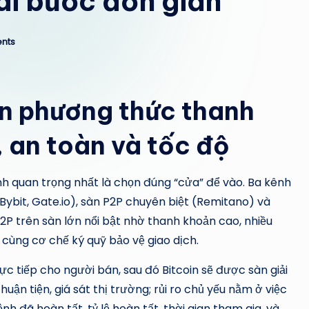
vài bước đơn giản
nts
n phương thức thanh
, an toàn và tốc độ
nh quan trọng nhất là chọn đúng “cửa” để vào. Ba kênh
Bybit, Gate.io), sàn P2P chuyên biệt (Remitano) và
2P trên sàn lớn nổi bật nhờ thanh khoản cao, nhiều
, cùng cơ chế ký quỹ bảo vệ giao dịch.
ực tiếp cho người bán, sau đó Bitcoin sẽ được sàn giải
huận tiện, giá sát thị trường; rủi ro chủ yếu nằm ở việc
h đã hoàn tất, tỷ lệ hoàn tất, thời gian tham gia, và