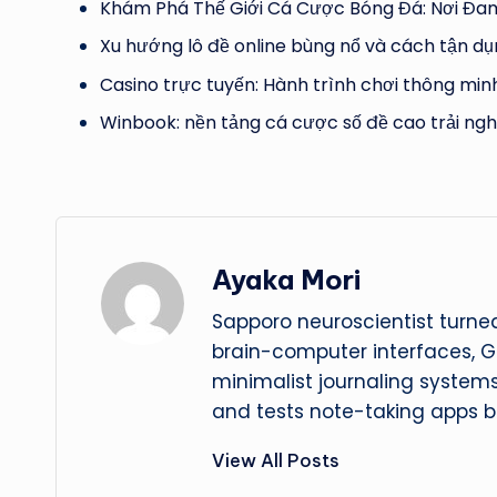
Khám Phá Thế Giới Cá Cược Bóng Đá: Nơi Đa
Xu hướng lô đề online bùng nổ và cách tận dụ
Casino trực tuyến: Hành trình chơi thông min
Winbook: nền tảng cá cược số đề cao trải ngh
Ayaka Mori
Sapporo neuroscientist turned
brain-computer interfaces, G
minimalist journaling system
and tests note-taking apps b
View All Posts