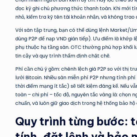
đọc kỹ ghi chú phương thức thanh toán. Khi mới t
nhỏ, kiểm tra kỹ tên tài khoản nhận, và không trao 
Với sàn tập trung, bạn có thể dùng lệnh Market/Lim
dùng P2P để nạp VND gián tiếp). Ưu điểm là khớp 
phụ thuộc hạ tầng sàn. OTC thường phù hợp khối lư
tin cậy và quy trình thẩm định chặt chẽ.
Phí cần chú ý gồm: chênh lệch giá P2P so với thị tr
lưới Bitcoin. Nhiều sàn miễn phí P2P nhưng tính phí r
thời điểm mạng ít tắc) sẽ tiết kiệm đáng kể. Nếu 
toàn – chi phí – tốc độ, nguyên tắc vàng là: chọn 
chuẩn, và luôn giữ giao dịch trong hệ thống bảo hộ 
Quy trình từng bước: 
tính, đặt lệnh và bảo