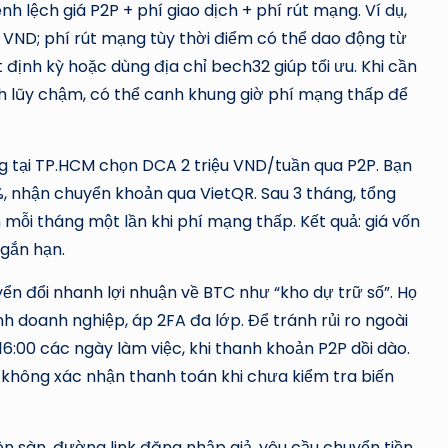
nh lệch giá P2P + phí giao dịch + phí rút mạng. Ví dụ,
00 VND; phí rút mạng tùy thời điểm có thể dao động từ
 định kỳ hoặc dùng địa chỉ bech32 giúp tối ưu. Khi cần
ích lũy chậm, có thể canh khung giờ phí mạng thấp để
g tại TP.HCM chọn DCA 2 triệu VND/tuần qua P2P. Bạn
8%, nhận chuyển khoản qua VietQR. Sau 3 tháng, tổng
n mỗi tháng một lần khi phí mạng thấp. Kết quả: giá vốn
ngắn hạn.
ển đổi nhanh lợi nhuận về BTC như “kho dự trữ số”. Họ
lạnh doanh nghiệp, áp 2FA đa lớp. Để tránh rủi ro ngoài
6:00 các ngày làm việc, khi thanh khoản P2P dồi dào.
, không xác nhận thanh toán khi chưa kiểm tra biến
iên sàn, đường link đăng nhập giả, yêu cầu chuyển tiền