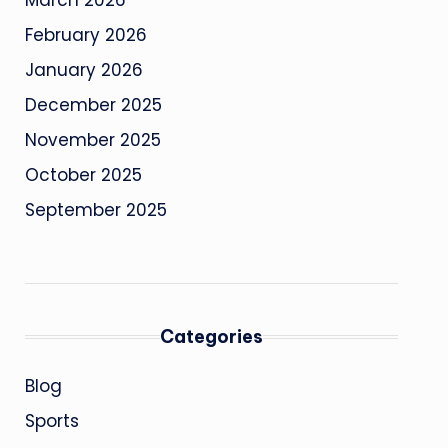
March 2026
February 2026
January 2026
December 2025
November 2025
October 2025
September 2025
Categories
Blog
Sports