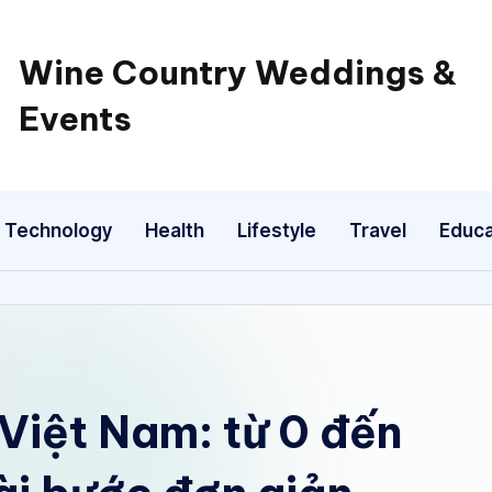
Wine Country Weddings &
Events
Technology
Health
Lifestyle
Travel
Educa
 Việt Nam: từ 0 đến