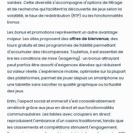
variées. Cette diversité s'accompagne d'options de filtrage
et de recherche qui facilitent la découverte de jeux selon la
volatilité, le taux de redistribution (RTP) ou les fonctionnalités
bonus.
Les
bonus
et promotions représentent un autre avantage
majeur. Les sites proposent des
offres de bienvenue
, des
tours gratuits et des programmes de fidélité permettant
d'accumuler des récompenses. Toutefois, il est essentiel de
lire les conditions de mise (wagering) : un bonus attrayant
peut parfois être assorti d'exigences élevées qui réduisent
sa valeur réelle. L'expérience mobile, optimisée sur la plupart
des plateformes, permet de jouer depuis un smartphone ou
une tablette sans sacrifier la qualité graphique ou la fluidité
des jeux.
Enfin, l'aspect social et immersif s'est considérablement
amélioré grâce aux jeux en direct et aux fonctionnalités
communautaires. Les tables avec croupiers en direct
reproduisent l'ambiance d'un casino traditionnel, tandis que
les classements et compétitions stimulent l'engagement.