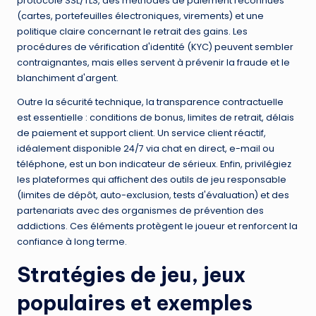
protocole SSL/TLS, des méthodes de paiement reconnues
(cartes, portefeuilles électroniques, virements) et une
politique claire concernant le retrait des gains. Les
procédures de vérification d'identité (KYC) peuvent sembler
contraignantes, mais elles servent à prévenir la fraude et le
blanchiment d'argent.
Outre la sécurité technique, la transparence contractuelle
est essentielle : conditions de bonus, limites de retrait, délais
de paiement et support client. Un service client réactif,
idéalement disponible 24/7 via chat en direct, e-mail ou
téléphone, est un bon indicateur de sérieux. Enfin, privilégiez
les plateformes qui affichent des outils de jeu responsable
(limites de dépôt, auto-exclusion, tests d'évaluation) et des
partenariats avec des organismes de prévention des
addictions. Ces éléments protègent le joueur et renforcent la
confiance à long terme.
Stratégies de jeu, jeux
populaires et exemples