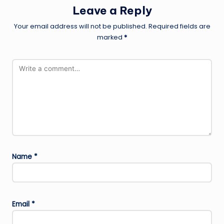
Leave a Reply
Your email address will not be published.
Required fields are
marked
*
Name
*
Email
*