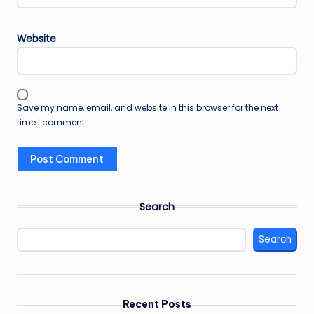
Website
Save my name, email, and website in this browser for the next
time I comment.
Search
Search
Recent Posts