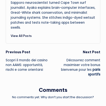
Sapporo neuroscientist turned Cape Town surf
journalist. Ayaka explains brain-computer interfaces,
Great-White shark conservation, and minimalist
journaling systems. She stitches indigo-dyed wetsuit
patches and tests note-taking apps between
swells.
View All Posts
Post
Previous Post
Next Post
Scopri il mondo dei casino
Découvrez comment
navigation
non AAMS: opportunità,
maximiser votre
bonus
rischi e come orientarsi
bienvenue
pour les
paris
sportifs
Comments
No comments yet. Why don’t you start the discussion?