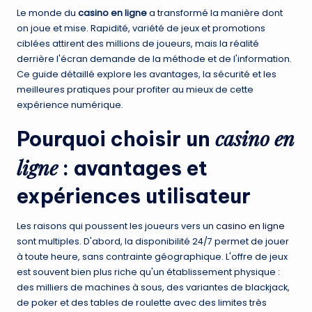
Le monde du
casino en ligne
a transformé la manière dont
on joue et mise. Rapidité, variété de jeux et promotions
ciblées attirent des millions de joueurs, mais la réalité
derrière l'écran demande de la méthode et de l'information.
Ce guide détaillé explore les avantages, la sécurité et les
meilleures pratiques pour profiter au mieux de cette
expérience numérique.
casino en
Pourquoi choisir un
ligne
: avantages et
expériences utilisateur
Les raisons qui poussent les joueurs vers un
casino en ligne
sont multiples. D'abord, la disponibilité 24/7 permet de jouer
à toute heure, sans contrainte géographique. L'offre de jeux
est souvent bien plus riche qu'un établissement physique :
des milliers de machines à sous, des variantes de blackjack,
de poker et des tables de roulette avec des limites très