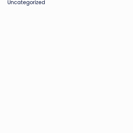
Uncategorized