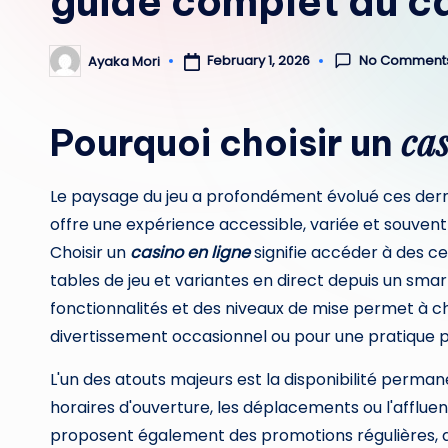
guide complet du ca
No Comment
February 1, 2026
Ayaka Mori
Posted
by
cas
Pourquoi choisir un
Le paysage du jeu a profondément évolué ces dern
offre une expérience accessible, variée et souven
Choisir un
casino en ligne
signifie accéder à des ce
tables de jeu et variantes en direct depuis un sma
fonctionnalités et des niveaux de mise permet à ch
divertissement occasionnel ou pour une pratique 
L'un des atouts majeurs est la disponibilité perman
horaires d'ouverture, les déplacements ou l'affluen
proposent également des promotions régulières,