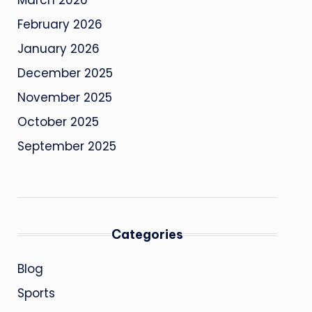
March 2026
February 2026
January 2026
December 2025
November 2025
October 2025
September 2025
Categories
Blog
Sports