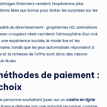
vantages financiers rendent l'expérience plus
ditions liées aux bonus pour éviter les surprises sur les
qualité du divertissement : graphismes HD, animations
 avec croupiers réels recréent l'atmosphère d'un vrai
une expérience sociale, le mode live et les
maine, tandis que les jeux automatisés répondent à
 et la richesse de l'offre sont donc des raisons
e du jeu.
 méthodes de paiement :
choix
te personne souhaitant jouer sur un
casino en ligne
.
'une licence délivrée par une autorité reconnue, comme