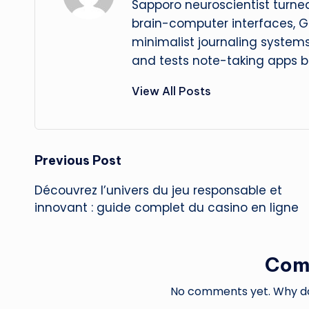
Sapporo neuroscientist turned
brain-computer interfaces, G
minimalist journaling system
and tests note-taking apps b
View All Posts
Post
Previous Post
Découvrez l’univers du jeu responsable et
navigation
innovant : guide complet du casino en ligne
Com
No comments yet. Why don