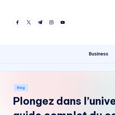
Skip
to
facebook.com
twitter.com
t.me
instagram.com
youtube.com
content
Business
Posted
Blog
in
Plongez dans l’univ