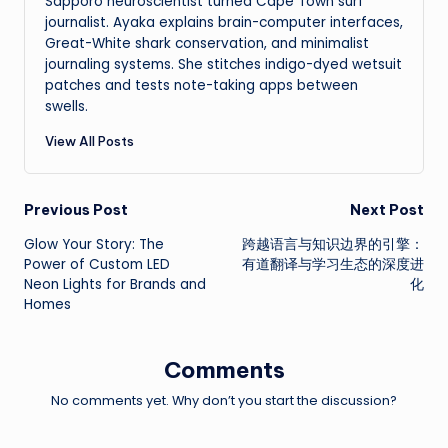
Sapporo neuroscientist turned Cape Town surf
journalist. Ayaka explains brain-computer interfaces,
Great-White shark conservation, and minimalist
journaling systems. She stitches indigo-dyed wetsuit
patches and tests note-taking apps between
swells.
View All Posts
Post
Previous Post
Next Post
Glow Your Story: The
跨越语言与知识边界的引擎：
navigation
Power of Custom LED
有道翻译与学习生态的深度进
Neon Lights for Brands and
化
Homes
Comments
No comments yet. Why don’t you start the discussion?