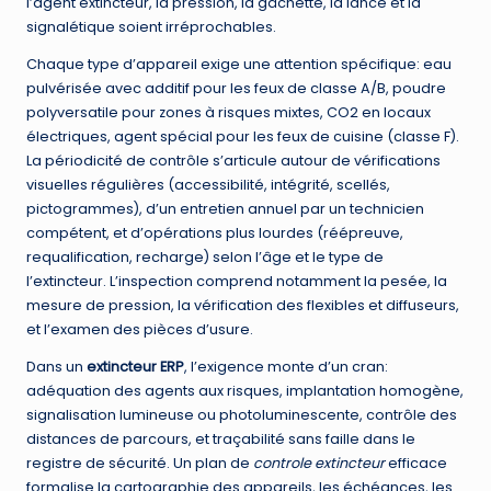
l’agent extincteur, la pression, la gâchette, la lance et la
signalétique soient irréprochables.
Chaque type d’appareil exige une attention spécifique: eau
pulvérisée avec additif pour les feux de classe A/B, poudre
polyversatile pour zones à risques mixtes, CO2 en locaux
électriques, agent spécial pour les feux de cuisine (classe F).
La périodicité de contrôle s’articule autour de vérifications
visuelles régulières (accessibilité, intégrité, scellés,
pictogrammes), d’un entretien annuel par un technicien
compétent, et d’opérations plus lourdes (réépreuve,
requalification, recharge) selon l’âge et le type de
l’extincteur. L’inspection comprend notamment la pesée, la
mesure de pression, la vérification des flexibles et diffuseurs,
et l’examen des pièces d’usure.
Dans un
extincteur ERP
, l’exigence monte d’un cran:
adéquation des agents aux risques, implantation homogène,
signalisation lumineuse ou photoluminescente, contrôle des
distances de parcours, et traçabilité sans faille dans le
registre de sécurité. Un plan de
controle extincteur
efficace
formalise la cartographie des appareils, les échéances, les