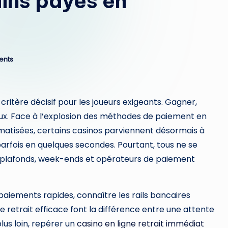
ains payés en
ents
ritère décisif pour les joueurs exigeants. Gagner,
mieux. Face à l’explosion des méthodes de paiement en
matisées, certains casinos parviennent désormais à
parfois en quelques secondes. Pourtant, tous ne se
e, plafonds, week-ends et opérateurs de paiement
paiements rapides, connaître les rails bancaires
 retrait efficace font la différence entre une attente
lus loin, repérer un
casino en ligne retrait immédiat