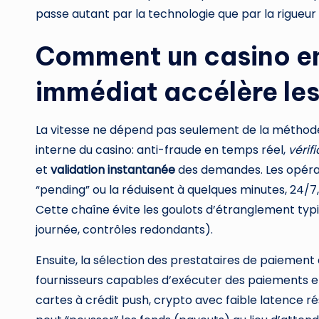
passe autant par la technologie que par la rigueur
Comment un casino en 
immédiat accélère le
La vitesse ne dépend pas seulement de la méthode 
interne du casino: anti-fraude en temps réel,
vérif
et
validation instantanée
des demandes. Les opérate
“pending” ou la réduisent à quelques minutes, 24/7,
Cette chaîne évite les goulots d’étranglement typiq
journée, contrôles redondants).
Ensuite, la sélection des prestataires de paiement e
fournisseurs capables d’exécuter des paiements en
cartes à crédit push, crypto avec faible latence 