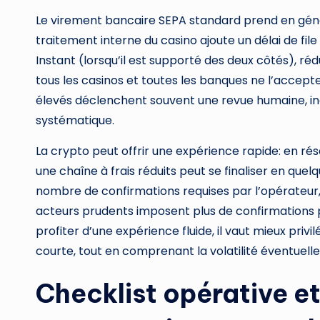
Le virement bancaire SEPA standard prend en généra
traitement interne du casino ajoute un délai de fil
Instant (lorsqu’il est supporté des deux côtés), r
tous les casinos et toutes les banques ne l’accept
élevés déclenchent souvent une revue humaine, i
systématique.
La crypto peut offrir une expérience rapide: en ré
une chaîne à frais réduits peut se finaliser en quel
nombre de confirmations requises par l’opérateur, 
acteurs prudents imposent plus de confirmations po
profiter d’une expérience fluide, il vaut mieux priv
courte, tout en comprenant la volatilité éventuelle
Checklist opérative e