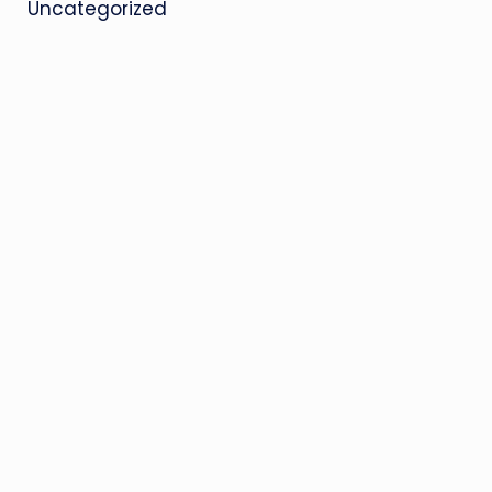
Uncategorized