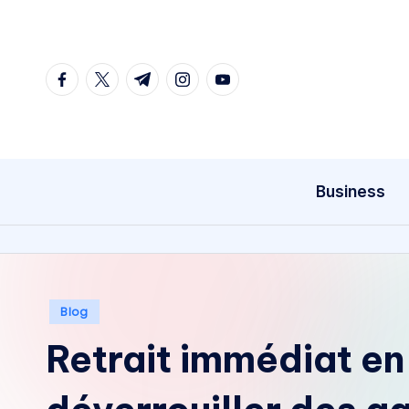
Skip
to
facebook.com
twitter.com
t.me
instagram.com
youtube.com
content
Business
Posted
Blog
in
Retrait immédiat en 