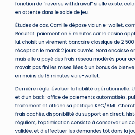
fonction de “reverse withdrawal” si elle existe: c
en attente dans le solde de jeu.
Études de cas. Camille dépose via un e-wallet, c
Résultat: paiement en 5 minutes car le casino appli
lui, choisit un virement bancaire classique de 2 500 
réception le mardi: 2 jours ouvrés. Nora encaisse en
mais elle a payé des frais réseau modérés pour accé
n’avait pas fini les mises liées à un bonus de bienv
en moins de 15 minutes via e-wallet.
Dernière règle: évaluer la fiabilité opérationnelle
et d’un back-office de paiements automatisés, publi
traitement et affiche sa politique KYC/AML. Cherc
frais cachés, disponibilité du support en direct, histo
réguliers, l’optimisation consiste à conserver un
validée, et à effectuer les demandes tôt dans la jou