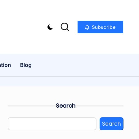
Subscribe
tion
Blog
Search
Search