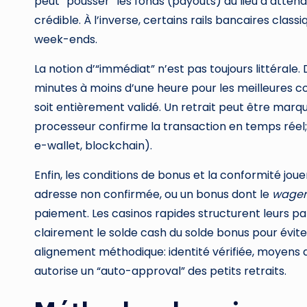
peut “pousser” les fonds (payouts) au lieu d’atten
crédible. À l’inverse, certains rails bancaires class
week-ends.
La notion d’“immédiat” n’est pas toujours littéral
minutes à moins d’une heure pour les meilleures 
soit entièrement validé. Un retrait peut être marqué 
processeur confirme la transaction en temps réel;
e-wallet, blockchain).
Enfin, les conditions de bonus et la conformité j
adresse non confirmée, ou un bonus dont le
wager
paiement. Les casinos rapides structurent leurs pa
clairement le solde cash du solde bonus pour éviter 
alignement méthodique: identité vérifiée, moyens d
autorise un “auto-approval” des petits retraits.