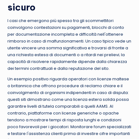
sicuro
I casi che emergono più spesso tra gli scommettitori
coinvolgono contestazioni su pagamenti, blocchi di conto
per documentazione incompleta e difficoltà nell'ottenere
rimborso in caso di malfunzionamenti. Un caso tipico vede un
utente vincere una somma significativa e trovarsi di fronte a
una richiesta estesa di documenti o a ritardi nei prelievi; la
capacità di risolvere rapidamente dipende dalla chiarezza
dei termini contrattuali e dalla reputazione del sito.
Un esempio positivo riguarda operatori con licenze maltese
o britannica che offrono procedure di reclamo chiare e il
coinvolgimento di organismi indipendenti in caso di disputa:
questi siti dimostrano come una licenza estera solida possa
garantire livelli di tutela comparabili a quelli AAMS. Al
contrario, piattaforme con licenze generiche o opache
tendono a mostrare tempi di risposta lunghi e condizioni
poco favorevoli per i giocatori. Monitorare forum specializzati
e testare l'assistenza clienti prima di investire cifre importanti