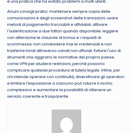
è una pratica che ha evitato problemi a molti utenti.
Alcuni consigli pratici: mantenere sempre copia delle
comunicazioni e degli screenshot delle transazioni; usare
metodi di pagamento tracciabili e affidabili; attivare
l'autenticazione a due fattori quando disponibile; leggere
con attenzione le clausole di bonus e i requisiti di
scommessa; non condividere mai le credenziali e non
trasferire fondi attraverso canali non ufficiali. Evitare l'uso di
strumenti che aggirano le normative del proprio paese,
come VPN per eludere restrizioni, perché possono
complicare qualsiasi procedura di tutela legale. Infine, per
chi intende operare con continuità, diversificare gli operatori
e limitare l'esposizione a ciascuno può ridurre il rischio
complessivo e aumentare la possibilità di ottenere un
servizio coerente e trasparente.