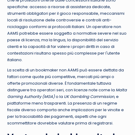
che le protezioni offerte dalle concessioni italiane sono
specifiche: accesso a risorse di assistenza dedicate,
strumenti obbligatori per il gioco responsabile, meccanismi
locali di risoluzione delle controversie e controlli anti-
riciclaggio conformi ai protocolli italiani. Un operatore non
AAMS potrebbe essere soggetto a normative severe nel suo
paese di licenza, ma la lingua, la disponibilità del servizio
clienti e la capacità di far valere i propri diritti in caso di
contestazioni risultano spesso più complesse per l'utente
italiano.
La scelta di un bookmaker non AAMS può essere dettata da
fattori come quote più competitive, mercati più ampi o
offerte promozionali diverse. È fondamentale tuttavia
distinguere tra operatori seri, con licenze note come la
Malta
Gaming Authority (MGA)
o la
UK Gambling Commission
, e
piattaforme meno trasparenti. La presenza di un regime
fiscale diverso comporta anche implicazioni per le vincite e
per la tracciabilità dei pagamenti, aspetti che ogni
scommettitore dovrebbe valutare prima di registrarsi.