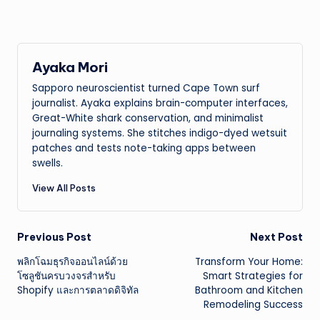
Ayaka Mori
Sapporo neuroscientist turned Cape Town surf
journalist. Ayaka explains brain-computer interfaces,
Great-White shark conservation, and minimalist
journaling systems. She stitches indigo-dyed wetsuit
patches and tests note-taking apps between
swells.
View All Posts
Post
Previous Post
Next Post
พลิกโฉมธุรกิจออนไลน์ด้วย
Transform Your Home:
navigation
โซลูชันครบวงจรสำหรับ
Smart Strategies for
Shopify และการตลาดดิจิทัล
Bathroom and Kitchen
Remodeling Success