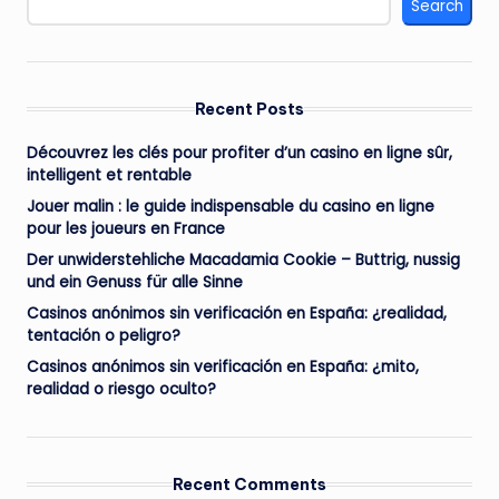
Search
Recent Posts
Découvrez les clés pour profiter d’un casino en ligne sûr,
intelligent et rentable
Jouer malin : le guide indispensable du casino en ligne
pour les joueurs en France
Der unwiderstehliche Macadamia Cookie – Buttrig, nussig
und ein Genuss für alle Sinne
Casinos anónimos sin verificación en España: ¿realidad,
tentación o peligro?
Casinos anónimos sin verificación en España: ¿mito,
realidad o riesgo oculto?
Recent Comments