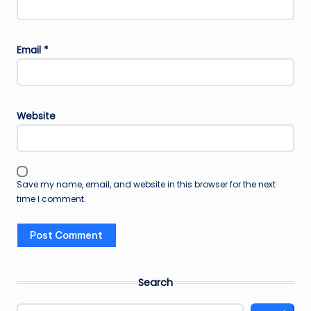
Email
*
Website
Save my name, email, and website in this browser for the next
time I comment.
Search