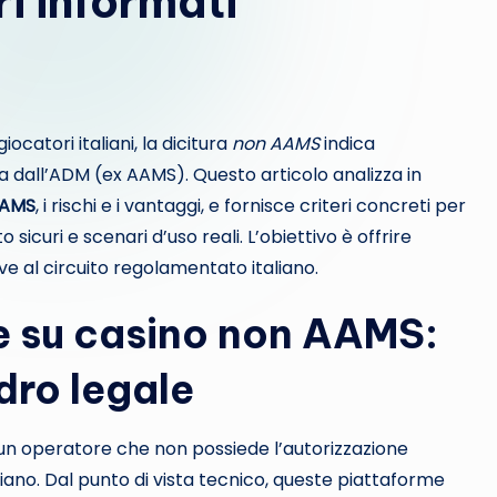
i informati
ocatori italiani, la dicitura
non AAMS
indica
a dall’ADM (ex AAMS). Questo articolo analizza in
AAMS
, i rischi e i vantaggi, e fornisce criteri concreti per
sicuri e scenari d’uso reali. L’obiettivo è offrire
ive al circuito regolamentato italiano.
e su casino non AAMS:
dro legale
 un operatore che non possiede l’autorizzazione
taliano. Dal punto di vista tecnico, queste piattaforme