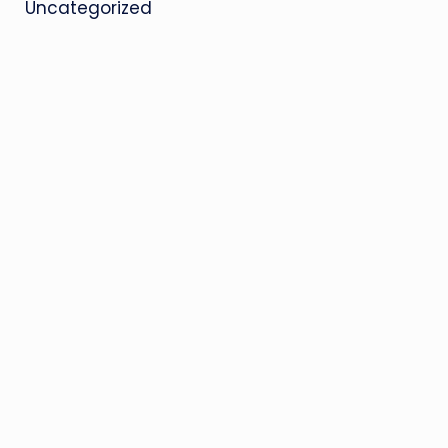
Uncategorized