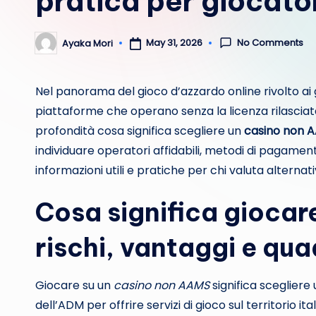
pratica per giocator
No Comments
May 31, 2026
Ayaka Mori
Posted
by
Nel panorama del gioco d’azzardo online rivolto ai gi
piattaforme che operano senza la licenza rilasciat
profondità cosa significa scegliere un
casino non 
individuare operatori affidabili, metodi di pagamento 
informazioni utili e pratiche per chi valuta alternat
Cosa significa giocar
rischi, vantaggi e qua
Giocare su un
casino non AAMS
significa scegliere
dell’ADM per offrire servizi di gioco sul territorio i