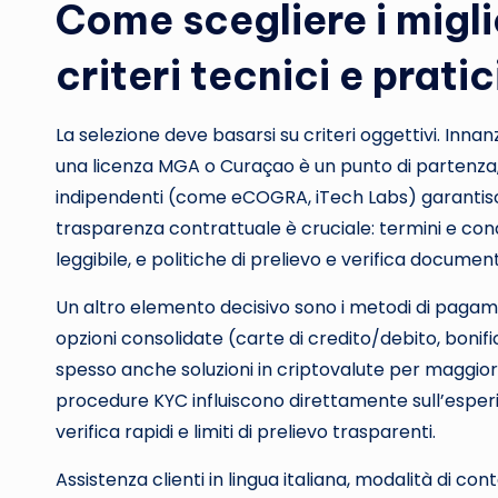
Come scegliere i migl
criteri tecnici e pratic
La selezione deve basarsi su criteri oggettivi. Innan
una licenza MGA o Curaçao è un punto di partenza, 
indipendenti (come eCOGRA, iTech Labs) garantisce c
trasparenza contrattuale è cruciale: termini e condi
leggibile, e politiche di prelievo e verifica document
Un altro elemento decisivo sono i metodi di pagame
opzioni consolidate (carte di credito/debito, bonific
spesso anche soluzioni in criptovalute per maggiore 
procedure KYC influiscono direttamente sull’esperien
verifica rapidi e limiti di prelievo trasparenti.
Assistenza clienti in lingua italiana, modalità di con