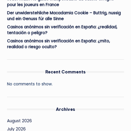
pour les joueurs en France
Der unwiderstehliche Macadamia Cookie – Buttrig, nussig
und ein Genuss für alle Sinne
Casinos anónimos sin verificación en España: ¿realidad,
tentación o peligro?
Casinos anónimos sin verificación en España: ¿mito,
realidad o riesgo oculto?
Recent Comments
No comments to show.
Archives
August 2026
July 2026