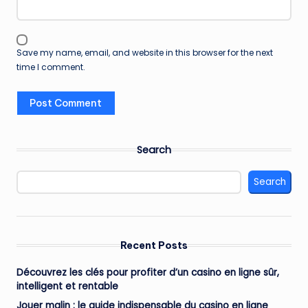
Save my name, email, and website in this browser for the next
time I comment.
Search
Search
Recent Posts
Découvrez les clés pour profiter d’un casino en ligne sûr,
intelligent et rentable
Jouer malin : le guide indispensable du casino en ligne