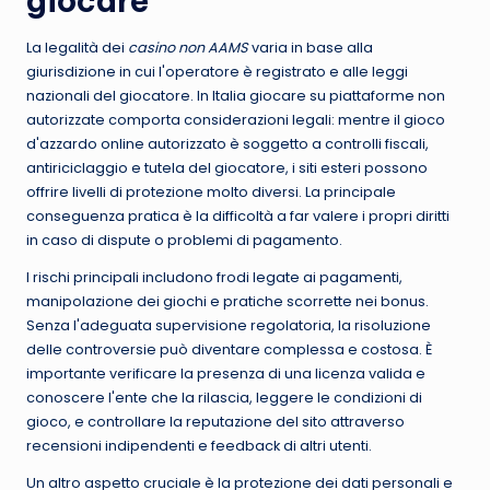
giocare
La legalità dei
casino non AAMS
varia in base alla
giurisdizione in cui l'operatore è registrato e alle leggi
nazionali del giocatore. In Italia giocare su piattaforme non
autorizzate comporta considerazioni legali: mentre il gioco
d'azzardo online autorizzato è soggetto a controlli fiscali,
antiriciclaggio e tutela del giocatore, i siti esteri possono
offrire livelli di protezione molto diversi. La principale
conseguenza pratica è la difficoltà a far valere i propri diritti
in caso di dispute o problemi di pagamento.
I rischi principali includono frodi legate ai pagamenti,
manipolazione dei giochi e pratiche scorrette nei bonus.
Senza l'adeguata supervisione regolatoria, la risoluzione
delle controversie può diventare complessa e costosa. È
importante verificare la presenza di una licenza valida e
conoscere l'ente che la rilascia, leggere le condizioni di
gioco, e controllare la reputazione del sito attraverso
recensioni indipendenti e feedback di altri utenti.
Un altro aspetto cruciale è la protezione dei dati personali e