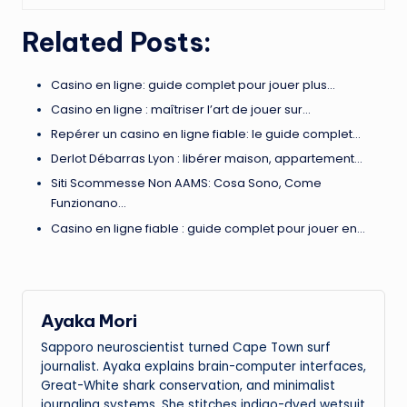
Related Posts:
Casino en ligne: guide complet pour jouer plus…
Casino en ligne : maîtriser l’art de jouer sur…
Repérer un casino en ligne fiable: le guide complet…
Derlot Débarras Lyon : libérer maison, appartement…
Siti Scommesse Non AAMS: Cosa Sono, Come
Funzionano…
Casino en ligne fiable : guide complet pour jouer en…
Ayaka Mori
Sapporo neuroscientist turned Cape Town surf
journalist. Ayaka explains brain-computer interfaces,
Great-White shark conservation, and minimalist
journaling systems. She stitches indigo-dyed wetsuit