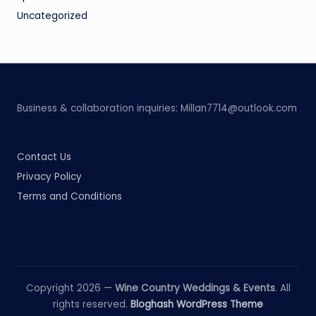
Uncategorized
Business & collaboration inquiries:
Millan7714@outlook.com
Contact Us
Privacy Policy
Terms and Conditions
Copyright 2026 —
Wine Country Weddings & Events
. All
rights reserved.
Bloghash WordPress Theme