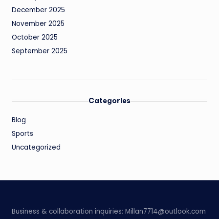
December 2025
November 2025
October 2025
September 2025
Categories
Blog
Sports
Uncategorized
Business & collaboration inquiries:
Millan7714@outlook.com