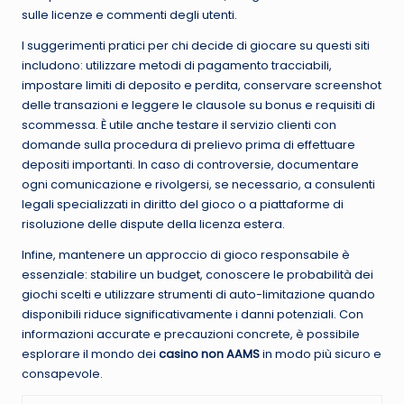
sulle licenze e commenti degli utenti.
I suggerimenti pratici per chi decide di giocare su questi siti
includono: utilizzare metodi di pagamento tracciabili,
impostare limiti di deposito e perdita, conservare screenshot
delle transazioni e leggere le clausole su bonus e requisiti di
scommessa. È utile anche testare il servizio clienti con
domande sulla procedura di prelievo prima di effettuare
depositi importanti. In caso di controversie, documentare
ogni comunicazione e rivolgersi, se necessario, a consulenti
legali specializzati in diritto del gioco o a piattaforme di
risoluzione delle dispute della licenza estera.
Infine, mantenere un approccio di gioco responsabile è
essenziale: stabilire un budget, conoscere le probabilità dei
giochi scelti e utilizzare strumenti di auto-limitazione quando
disponibili riduce significativamente i danni potenziali. Con
informazioni accurate e precauzioni concrete, è possibile
esplorare il mondo dei
casino non AAMS
in modo più sicuro e
consapevole.