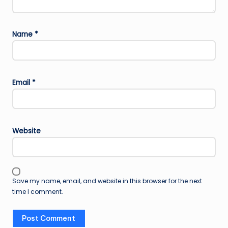
Name
*
Email
*
Website
Save my name, email, and website in this browser for the next
time I comment.