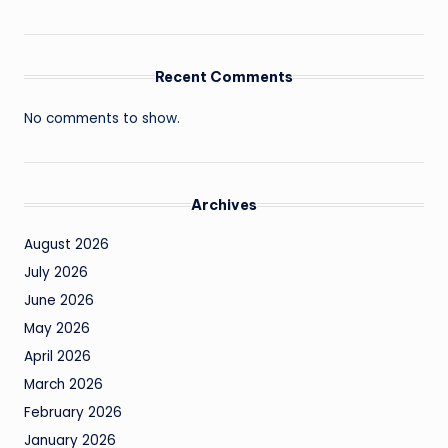
Recent Comments
No comments to show.
Archives
August 2026
July 2026
June 2026
May 2026
April 2026
March 2026
February 2026
January 2026