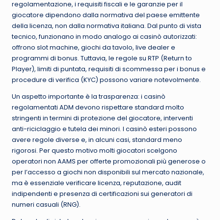
regolamentazione, i requisiti fiscali e le garanzie per il
giocatore dipendono dalla normativa del paese emittente
della licenza, non dalla normativa italiana. Dal punto di vista
tecnico, funzionano in modo analogo ai casinò autorizzati:
offrono slot machine, giochi da tavolo, live dealer e
programmi di bonus. Tuttavia, le regole su RTP (Return to
Player), limiti di puntata, requisiti di scommessa per i bonus e
procedure di verifica (KYC) possono variare notevolmente.
Un aspetto importante è la trasparenza: i casinò
regolamentati ADM devono rispettare standard molto
stringenti in termini di protezione del giocatore, interventi
anti-riciclaggio e tutela dei minori. I casinò esteri possono
avere regole diverse e, in alcuni casi, standard meno
rigorosi. Per questo motivo molti giocatori scelgono
operatori non AAMS per offerte promozionali più generose o
per l’accesso a giochi non disponibili sul mercato nazionale,
ma è essenziale verificare licenza, reputazione, audit
indipendenti e presenza di certificazioni sui generatori di
numeri casuali (RNG).