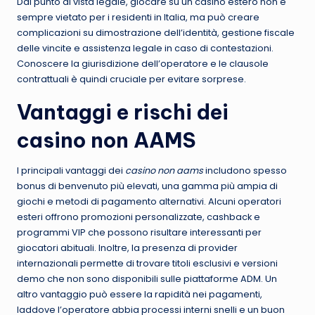
Dal punto di vista legale, giocare su un casino estero non è
sempre vietato per i residenti in Italia, ma può creare
complicazioni su dimostrazione dell’identità, gestione fiscale
delle vincite e assistenza legale in caso di contestazioni.
Conoscere la giurisdizione dell’operatore e le clausole
contrattuali è quindi cruciale per evitare sorprese.
Vantaggi e rischi dei
casino non AAMS
I principali vantaggi dei
casino non aams
includono spesso
bonus di benvenuto più elevati, una gamma più ampia di
giochi e metodi di pagamento alternativi. Alcuni operatori
esteri offrono promozioni personalizzate, cashback e
programmi VIP che possono risultare interessanti per
giocatori abituali. Inoltre, la presenza di provider
internazionali permette di trovare titoli esclusivi e versioni
demo che non sono disponibili sulle piattaforme ADM. Un
altro vantaggio può essere la rapidità nei pagamenti,
laddove l’operatore abbia processi interni snelli e un buon