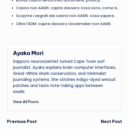
Bonus casino senza invio documenti: privacy,…
Casino non AAMS: capire davvero cosa sono, come si…
Scoprire i segreti dei casinò non AAMS: cosa sapere…
Oltre l’ADM: capire davvero i bookmaker non AAMS
Ayaka Mori
Sapporo neuroscientist turned Cape Town surf
journalist. Ayaka explains brain-computer interfaces,
Great-White shark conservation, and minimalist
journaling systems. She stitches indigo-dyed wetsuit
patches and tests note-taking apps between
swells.
View All Posts
Post
Previous Post
Next Post