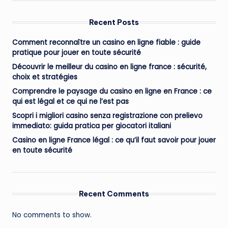
Recent Posts
Comment reconnaître un casino en ligne fiable : guide
pratique pour jouer en toute sécurité
Découvrir le meilleur du casino en ligne france : sécurité,
choix et stratégies
Comprendre le paysage du casino en ligne en France : ce
qui est légal et ce qui ne l’est pas
Scopri i migliori casino senza registrazione con prelievo
immediato: guida pratica per giocatori italiani
Casino en ligne France légal : ce qu’il faut savoir pour jouer
en toute sécurité
Recent Comments
No comments to show.