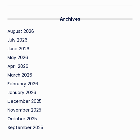
Archives
August 2026
July 2026
June 2026
May 2026
April 2026
March 2026
February 2026
January 2026
December 2025
November 2025
October 2025
September 2025