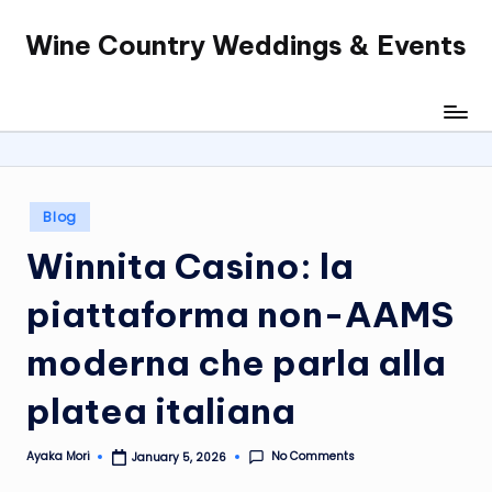
Wine Country Weddings & Events
Skip
to
content
Posted
Blog
in
Winnita Casino: la
piattaforma non-AAMS
moderna che parla alla
platea italiana
No Comments
Ayaka Mori
January 5, 2026
Posted
by