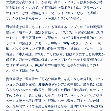
の完結度が高いタイトルが有利。高ボラティリティは夢があるが時
間を吸われやすいので、短時間は中〜低ボラを軸に、フリースピン
のトリガーが軽い機種をリスト化。ライブカジノなら、低遅延テー
ブルかスピード系ルーレットを選ぶとテンポが合う。
通信環境は結果にもストレスにも直結する。アプリの「自動画質調
整」や「省データ」設定を有効化し、4G/5Gが不安定な区間はスロ
ット中心、安定区間でライブ配信といった切り替えが効果的だ。バ
ッテリー対策はダークモードと60fps→30fpsのフレームレート制
御、バックグラウンド更新の抑制が実用的。通知は「プロモ」「入
出金」「本人確認」の3カテゴリに絞り、他はオフにすると集中力が
保てる。万が一の切断に備え、オートプレイやベット保存機能の挙
動（切断時の扱い、再接続時の状態復元）を事前に確認しておく
と、焦らず対応できる。
資金管理は、週単位の「可処分娯楽費」をあらかじめ分割し、1セッ
ションの上限を固定。
責任あるギャンブル
の中核は、勝ち負けに左
右されないルールの徹底だ。勝ち越した日は「勝ち逃げ」ルールで
早めに終了し、負けが続いたらクールオフ。キャッシュバックやリ
ベートは淡々と積む意識で、翌週のベース資金に回すとブレが減
る。短時間プレイでも楽しみを広げるなら、週間で1ジャンルだけ深