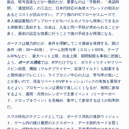
振込、暗号資産などが一般的だが、重要なのは「手数料」「承認時
間」「通貨対応」の三点だ。日本円対応や為替スプレッドの明示が
あるとコストが読みやすい。アプリ側の
KYC
フローがスムーズで、
本人確認書類のアップロードがモバイルカメラから簡単にできるか
も体験差に直結する。出金は、入金と同一手段が求められることが
多く、最初の設定を慎重に行うことで後の手続きが簡潔になる。
ボーナスは魅力的だが、条件を理解してこそ価値を発揮する。賭け
条件（例：30〜40倍）、ゲーム別寄与率（スロット100%、テーブ
ル10%など）、最大ベット上限、出金上限、期間制限を事前に把握し
よう。
ボーナス消化
では、RTPだけでなく、ボラティリティやフリー
スピン頻度、機能（マルチプライヤー、拡張ワイルド）も勘案する
と期待値がブレにくい。ライブカジノ中心の人は、寄与率が低いこ
とが多いので、現金リベートやVIPキャッシュバックの有無を重視す
るとよい。プロモーションは通知で逃しにくくなるが、無闇に参加
するより、週間・月間カレンダーで主要イベント（リーダーボー
ド、ドロップ＆ウィン）を見極め、集中して参加するほうが効率的
だ。
スマホ特化のテクニックとしては、ボーナス消化の進捗ウィジェッ
ト、ゲーム内の賭け履歴のエクスポート、データ節約モードを賢く