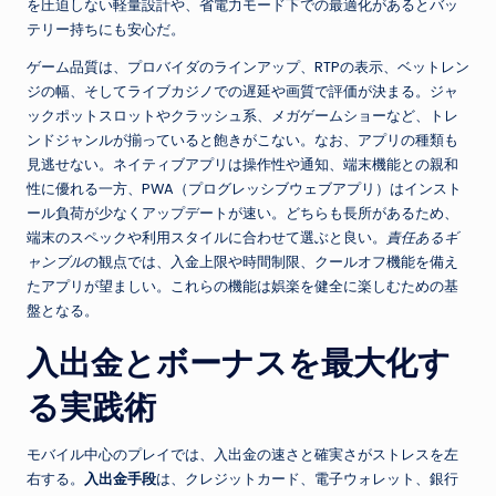
を圧迫しない軽量設計や、省電力モード下での最適化があるとバッ
テリー持ちにも安心だ。
ゲーム品質は、プロバイダのラインアップ、RTPの表示、ベットレン
ジの幅、そしてライブカジノでの遅延や画質で評価が決まる。ジャ
ックポットスロットやクラッシュ系、メガゲームショーなど、トレ
ンドジャンルが揃っていると飽きがこない。なお、アプリの種類も
見逃せない。ネイティブアプリは操作性や通知、端末機能との親和
性に優れる一方、PWA（プログレッシブウェブアプリ）はインスト
ール負荷が少なくアップデートが速い。どちらも長所があるため、
端末のスペックや利用スタイルに合わせて選ぶと良い。
責任あるギ
ャンブル
の観点では、入金上限や時間制限、クールオフ機能を備え
たアプリが望ましい。これらの機能は娯楽を健全に楽しむための基
盤となる。
入出金とボーナスを最大化す
る実践術
モバイル中心のプレイでは、入出金の速さと確実さがストレスを左
右する。
入出金手段
は、クレジットカード、電子ウォレット、銀行