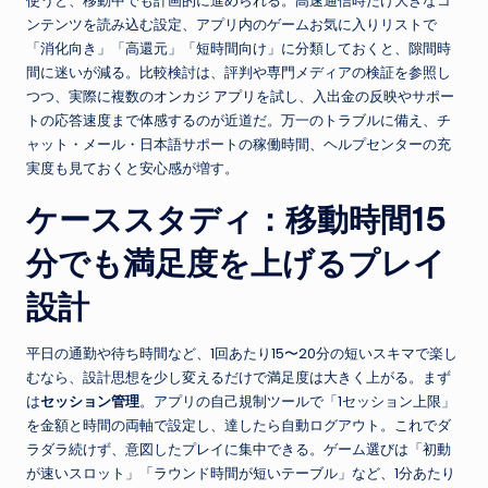
使うと、移動中でも計画的に進められる。高速通信時だけ大きなコ
ンテンツを読み込む設定、アプリ内のゲームお気に入りリストで
「消化向き」「高還元」「短時間向け」に分類しておくと、隙間時
間に迷いが減る。比較検討は、評判や専門メディアの検証を参照し
つつ、実際に複数の
オンカジ アプリ
を試し、入出金の反映やサポー
トの応答速度まで体感するのが近道だ。万一のトラブルに備え、チ
ャット・メール・日本語サポートの稼働時間、ヘルプセンターの充
実度も見ておくと安心感が増す。
ケーススタディ：移動時間15
分でも満足度を上げるプレイ
設計
平日の通勤や待ち時間など、1回あたり15〜20分の短いスキマで楽し
むなら、設計思想を少し変えるだけで満足度は大きく上がる。まず
は
セッション管理
。アプリの自己規制ツールで「1セッション上限」
を金額と時間の両軸で設定し、達したら自動ログアウト。これでダ
ラダラ続けず、意図したプレイに集中できる。ゲーム選びは「初動
が速いスロット」「ラウンド時間が短いテーブル」など、1分あたり