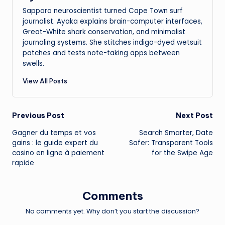
Sapporo neuroscientist turned Cape Town surf
journalist. Ayaka explains brain-computer interfaces,
Great-White shark conservation, and minimalist
journaling systems. She stitches indigo-dyed wetsuit
patches and tests note-taking apps between
swells.
View All Posts
Post
Previous Post
Next Post
Gagner du temps et vos
Search Smarter, Date
navigation
gains : le guide expert du
Safer: Transparent Tools
casino en ligne à paiement
for the Swipe Age
rapide
Comments
No comments yet. Why don’t you start the discussion?