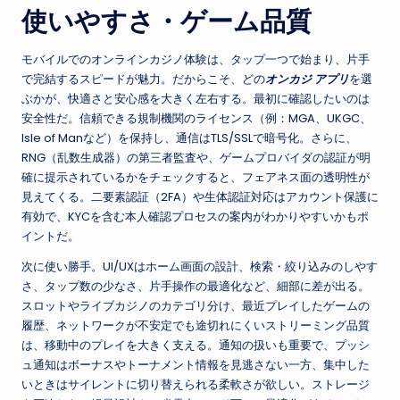
使いやすさ・ゲーム品質
モバイルでのオンラインカジノ体験は、タップ一つで始まり、片手
で完結するスピードが魅力。だからこそ、どの
オンカジ アプリ
を選
ぶかが、快適さと安心感を大きく左右する。最初に確認したいのは
安全性だ。信頼できる規制機関のライセンス（例：MGA、UKGC、
Isle of Manなど）を保持し、通信はTLS/SSLで暗号化。さらに、
RNG（乱数生成器）の第三者監査や、ゲームプロバイダの認証が明
確に提示されているかをチェックすると、フェアネス面の透明性が
見えてくる。二要素認証（2FA）や生体認証対応はアカウント保護に
有効で、KYCを含む本人確認プロセスの案内がわかりやすいかもポ
イントだ。
次に使い勝手。UI/UXはホーム画面の設計、検索・絞り込みのしやす
さ、タップ数の少なさ、片手操作の最適化など、細部に差が出る。
スロットやライブカジノのカテゴリ分け、最近プレイしたゲームの
履歴、ネットワークが不安定でも途切れにくいストリーミング品質
は、移動中のプレイを大きく支える。通知の扱いも重要で、プッシ
ュ通知はボーナスやトーナメント情報を見逃さない一方、集中した
いときはサイレントに切り替えられる柔軟さが欲しい。ストレージ