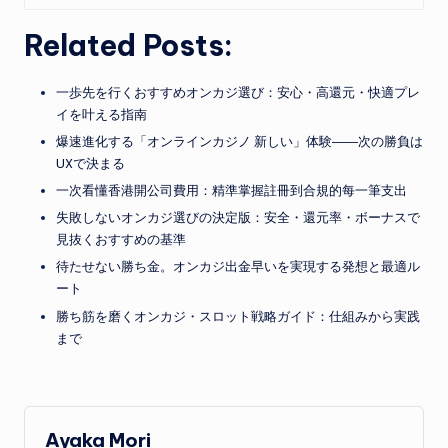
Related Posts:
一歩先を行くおすすめオンカジ選び：安心・高還元・快適プレ
イを叶える指南
爆速進化する「オンラインカジノ 新しい」体験――次の勝負は
UXで決まる
一次看懂香港開公司費用：精準掌握註冊到合規的每一筆支出
失敗しないオンカジ選びの決定版：安全・還元率・ボーナスで
見抜くおすすめの基準
待たせない勝ち金。オンカジ出金早いを実現する発想と最適ル
ート
勝ち筋を磨くオンカジ・スロット戦略ガイド：仕組みから実践
まで
Ayaka Mori