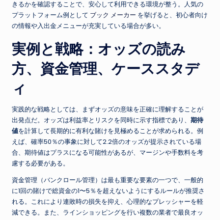
きるかを確認することで、安心して利用できる環境が整う。人気の
プラットフォーム例として
ブック メーカー
を挙げると、初心者向け
の情報や入出金メニューが充実している場合が多い。
実例と戦略：オッズの読み
方、資金管理、ケーススタデ
ィ
実践的な戦略としては、まずオッズの意味を正確に理解することが
出発点だ。オッズは利益率とリスクを同時に示す指標であり、
期待
値
を計算して長期的に有利な賭けを見極めることが求められる。例
えば、確率50％の事象に対して2.2倍のオッズが提示されている場
合、期待値はプラスになる可能性があるが、マージンや手数料を考
慮する必要がある。
資金管理（バンクロール管理）は最も重要な要素の一つで、一般的
に1回の賭けで総資金の1〜5％を超えないようにするルールが推奨さ
れる。これにより連敗時の損失を抑え、心理的なプレッシャーを軽
減できる。また、ラインショッピングを行い複数の業者で最良オッ