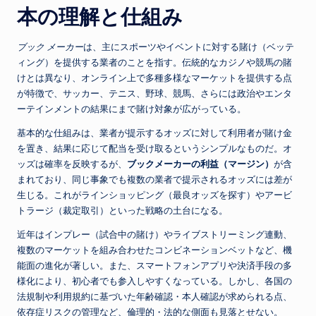
本の理解と仕組み
ブック メーカー
は、主にスポーツやイベントに対する賭け（ベッテ
ィング）を提供する業者のことを指す。伝統的なカジノや競馬の賭
けとは異なり、オンライン上で多種多様なマーケットを提供する点
が特徴で、サッカー、テニス、野球、競馬、さらには政治やエンタ
ーテインメントの結果にまで賭け対象が広がっている。
基本的な仕組みは、業者が提示するオッズに対して利用者が賭け金
を置き、結果に応じて配当を受け取るというシンプルなものだ。オ
ッズは確率を反映するが、
ブックメーカーの利益（マージン）
が含
まれており、同じ事象でも複数の業者で提示されるオッズには差が
生じる。これがラインショッピング（最良オッズを探す）やアービ
トラージ（裁定取引）といった戦略の土台になる。
近年はインプレー（試合中の賭け）やライブストリーミング連動、
複数のマーケットを組み合わせたコンビネーションベットなど、機
能面の進化が著しい。また、スマートフォンアプリや決済手段の多
様化により、初心者でも参入しやすくなっている。しかし、各国の
法規制や利用規約に基づいた年齢確認・本人確認が求められる点、
依存症リスクの管理など、倫理的・法的な側面も見落とせない。