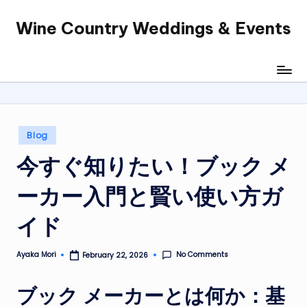
Wine Country Weddings & Events
Skip
to
content
Posted
Blog
in
今すぐ知りたい！ブック メ
ーカー入門と賢い使い方ガ
イド
No Comments
Ayaka Mori
February 22, 2026
Posted
by
ブック メーカーとは何か：基