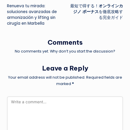
Renueva tu mirada:
最短で得する！
オンラインカ
navigation
soluciones avanzadas de
ジノ ボーナス
を徹底攻略す
armonización y lifting sin
る完全ガイド
cirugía en Marbella
Comments
No comments yet. Why don’t you start the discussion?
Leave a Reply
Your email address will not be published.
Required fields are
marked
*