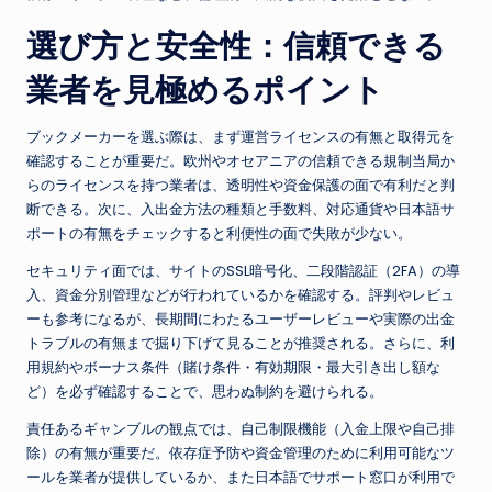
選び方と安全性：信頼できる
業者を見極めるポイント
ブックメーカーを選ぶ際は、まず運営ライセンスの有無と取得元を
確認することが重要だ。欧州やオセアニアの信頼できる規制当局か
らのライセンスを持つ業者は、透明性や資金保護の面で有利だと判
断できる。次に、入出金方法の種類と手数料、対応通貨や日本語サ
ポートの有無をチェックすると利便性の面で失敗が少ない。
セキュリティ面では、サイトのSSL暗号化、二段階認証（2FA）の導
入、資金分別管理などが行われているかを確認する。評判やレビュ
ーも参考になるが、長期間にわたるユーザーレビューや実際の出金
トラブルの有無まで掘り下げて見ることが推奨される。さらに、利
用規約やボーナス条件（賭け条件・有効期限・最大引き出し額な
ど）を必ず確認することで、思わぬ制約を避けられる。
責任あるギャンブルの観点では、自己制限機能（入金上限や自己排
除）の有無が重要だ。依存症予防や資金管理のために利用可能なツ
ールを業者が提供しているか、また日本語でサポート窓口が利用で