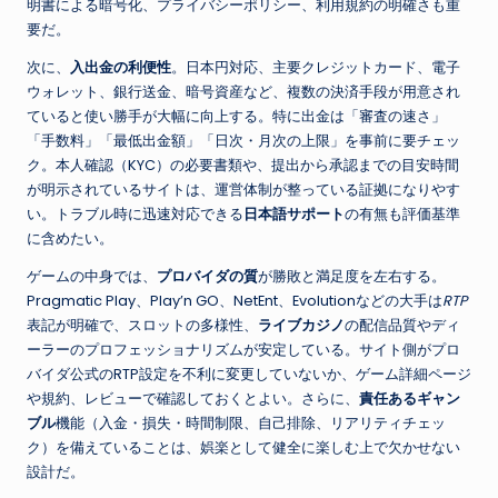
明書による暗号化、プライバシーポリシー、利用規約の明確さも重
要だ。
次に、
入出金の利便性
。日本円対応、主要クレジットカード、電子
ウォレット、銀行送金、暗号資産など、複数の決済手段が用意され
ていると使い勝手が大幅に向上する。特に出金は「審査の速さ」
「手数料」「最低出金額」「日次・月次の上限」を事前に要チェッ
ク。本人確認（KYC）の必要書類や、提出から承認までの目安時間
が明示されているサイトは、運営体制が整っている証拠になりやす
い。トラブル時に迅速対応できる
日本語サポート
の有無も評価基準
に含めたい。
ゲームの中身では、
プロバイダの質
が勝敗と満足度を左右する。
Pragmatic Play、Play’n GO、NetEnt、Evolutionなどの大手は
RTP
表記が明確で、スロットの多様性、
ライブカジノ
の配信品質やディ
ーラーのプロフェッショナリズムが安定している。サイト側がプロ
バイダ公式のRTP設定を不利に変更していないか、ゲーム詳細ページ
や規約、レビューで確認しておくとよい。さらに、
責任あるギャン
ブル
機能（入金・損失・時間制限、自己排除、リアリティチェッ
ク）を備えていることは、娯楽として健全に楽しむ上で欠かせない
設計だ。