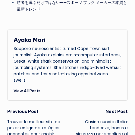
勝者を選ぶだけではない——スポーツ ブック メーカーの本質と
最新トレンド
Ayaka Mori
Sapporo neuroscientist turned Cape Town surf
journalist. Ayaka explains brain-computer interfaces,
Great-White shark conservation, and minimalist
journaling systems. She stitches indigo-dyed wetsuit
patches and tests note-taking apps between
swells.
View All Posts
Post
Previous Post
Next Post
Trouver le meilleur site de
Casino nuovi in Italia:
navigation
poker en ligne: stratégies
tendenze, bonus e
gagnantes pour choisir
sicurezza per scegliere al