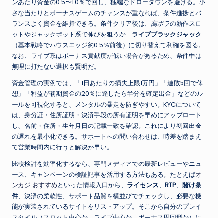
ンあたり資金の0.5〜1.0％で回し、極端なドローダウンを避ける。小
さな当たりとボーナスゲームのチャンスが重なれば、条件進捗とバ
ランスよく資金を維持できる。条件クリア後は、
高ボラ
の新作スロ
ットやジャックポット系で伸びを狙うか、
ライブブラックジャック
（基本戦略でハウスエッジ約0.5％前後）に切り替えて利確を図る。
なお、ライブ系はボーナス貢献度が低い場合があるため、条件中は
無理に打たない選択も賢明だ。
資金管理の実例では、「1日あたりの損失上限1万円」「連敗5回で休
憩」「利益が初期資金の20％に達したら半分を確定出金」などのル
ールを可視化すると、メンタルの暴走を防ぎやすい。KYCについて
は、身分証・住所証明・決済手段の所有証明を早めにアップロード
し、名前・住所・生年月日の記載一致を確認。これにより初回出金
の遅れを最小化できる。サポートへの問い合わせは、時差を踏まえ
て営業時間内に行うと解決が早い。
比較検討を効率化するなら、専門メディアでの最新レビューやニュ
ース、キャンペーンの検証記事を活用する方法もある。たとえば
オ
ンカジ おすすめ
といった情報入口から、
ライセンス
、
RTP
、
賭け条
件
、決済の柔軟性、サポート品質を横並びでチェックし、必要な機
能が実装されているサイトをリストアップ。そこから自分のプレイ
スタイル（スロット中心か、ライブ中心か、ボーナス周回型か）に