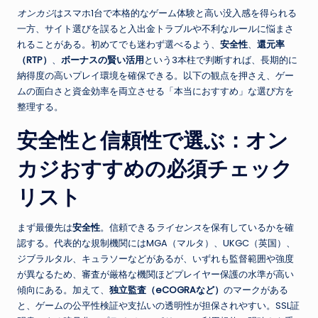
オンカジ
はスマホ1台で本格的なゲーム体験と高い没入感を得られる
一方、サイト選びを誤ると入出金トラブルや不利なルールに悩まさ
れることがある。初めてでも迷わず選べるよう、
安全性
、
還元率
（RTP）
、
ボーナスの賢い活用
という3本柱で判断すれば、長期的に
納得度の高いプレイ環境を確保できる。以下の観点を押さえ、ゲー
ムの面白さと資金効率を両立させる「本当におすすめ」な選び方を
整理する。
安全性と信頼性で選ぶ：オン
カジおすすめの必須チェック
リスト
まず最優先は
安全性
。信頼できる
ライセンス
を保有しているかを確
認する。代表的な規制機関にはMGA（マルタ）、UKGC（英国）、
ジブラルタル、キュラソーなどがあるが、いずれも監督範囲や強度
が異なるため、審査が厳格な機関ほどプレイヤー保護の水準が高い
傾向にある。加えて、
独立監査（eCOGRAなど）
のマークがある
と、ゲームの公平性検証や支払いの透明性が担保されやすい。SSL証