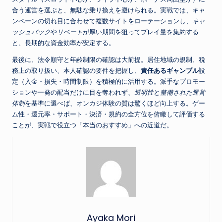
合う運営を選ぶと、無駄な乗り換えを避けられる。実戦では、キャ
ンペーンの切れ目に合わせて複数サイトをローテーションし、
キャ
ッシュバック
や
リベート
が厚い期間を狙ってプレイ量を集約する
と、長期的な資金効率が安定する。
最後に、法令順守と年齢制限の確認は大前提。居住地域の規制、税
務上の取り扱い、本人確認の要件を把握し、
責任あるギャンブル
設
定（入金・損失・時間制限）を積極的に活用する。派手なプロモー
ションや一発の配当だけに目を奪われず、
透明性
と
整備された運営
体制
を基準に選べば、オンカジ体験の質は驚くほど向上する。ゲー
ム性・還元率・サポート・決済・規約の全方位を俯瞰して評価する
ことが、実戦で役立つ「本当のおすすめ」への近道だ。
Ayaka Mori