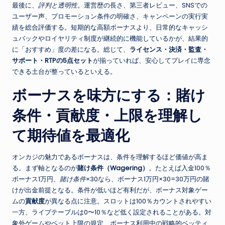
最後に、
評判と透明性
。運営歴の長さ、第三者レビュー、SNSでの
ユーザー声、プロモーション条件の明確さ、キャンペーンの実行実
績を総合評価する。短期的な高額ボーナスより、日常的なキャッシ
ュバックやロイヤリティ制度が継続的に機能しているかが、結果的
に「おすすめ」度の差になる。総じて、
ライセンス・決済・監査・
サポート・RTPの5点セット
が揃っていれば、安心してプレイに専念
できる土台が整っているといえる。
ボーナスを味方にする：賭け
条件・貢献度・上限を理解し
て期待値を最適化
オンカジの魅力であるボーナスは、条件を理解するほど価値が高ま
る。まず軸となるのが
賭け条件（Wagering）
。たとえば入金100％
ボーナス1万円、
賭け条件
×30なら、ボーナス1万円×30=30万円の賭
けが出金前提となる。条件が低いほど有利だが、ボーナス対象ゲー
ムの
貢献度
が異なる点に注意。スロットは100％カウントされやすい
一方、ライブテーブルは0〜10％など低く設定されることがある。対
象外ゲームやベット上限の規定、ボーナス利用中の戦略的ベッティ