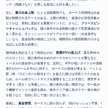
ング（両賭けなど）を禁じる条項にも目を通したい。
次に、
最大出金上限
。たとえ高額勝利でも、ボーナス利用時は出金
額が制限されるケースがある。上限の有無と、超過分が没収対象か
どうかは、実利に直結する重要ポイントだ。さらに、
フリースピン
や
キャッシュバック
は、賭け条件や出金制限の緩さで実質価値が大
きく変わる。キャッシュバックがリアルマネー扱い（
出金条件
な
し）なら、資金効率が格段に上がる。期限切れや国別制限の小さな
注記にも注意が必要だ。
期待値を高めるうえで有効なのが、
実質RTPの底上げ
。還元率96％
のスロットに、賭け条件ゆるめのボーナスやリベートが重なると、
トータルの資金持ちが改善する。反対に、RTPが低いタイトルや貢献
度0％のゲームを中心に回すと、ボーナスの旨味が薄まる。ベット上
限（例：1スピン5ドル相当まで）を超えた賭けは没収リスクがある
ため、ルール内でベットサイズを調整することが大切だ。
ボラティ
リティ
（荒さ）も考慮したい。賭け条件の長い周回では、中〜低ボ
ラ機種でコツコツ進捗を積み、条件クリア後に高ボラで一発の伸び
を狙うなど、目的に応じて使い分けると良い。
最後に、
資金管理
。ボーナスに頼り切らず、1回のセッション予算、1