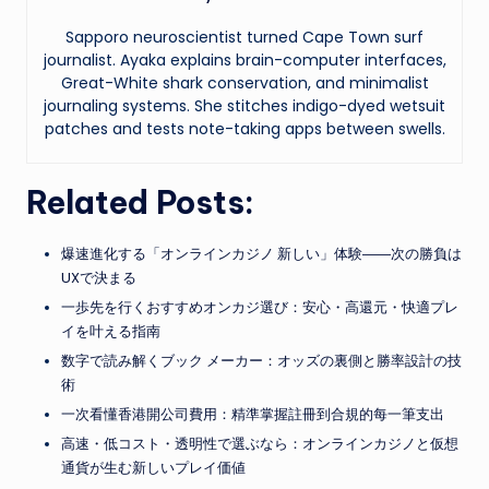
Sapporo neuroscientist turned Cape Town surf
journalist. Ayaka explains brain-computer interfaces,
Great-White shark conservation, and minimalist
journaling systems. She stitches indigo-dyed wetsuit
patches and tests note-taking apps between swells.
Related Posts:
爆速進化する「オンラインカジノ 新しい」体験――次の勝負は
UXで決まる
一歩先を行くおすすめオンカジ選び：安心・高還元・快適プレ
イを叶える指南
数字で読み解くブック メーカー：オッズの裏側と勝率設計の技
術
一次看懂香港開公司費用：精準掌握註冊到合規的每一筆支出
高速・低コスト・透明性で選ぶなら：オンラインカジノと仮想
通貨が生む新しいプレイ価値