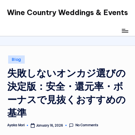
Wine Country Weddings & Events
Skip
to
content
Posted
Blog
in
失敗しないオンカジ選びの
決定版：安全・還元率・ボ
ーナスで見抜くおすすめの
基準
No Comments
Ayaka Mori
January 16, 2026
Posted
by