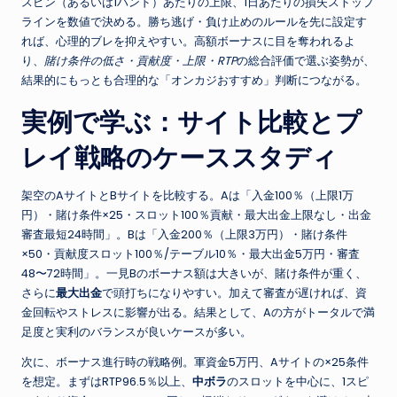
スピン（あるいは1ハンド）あたりの上限、1日あたりの損失ストップ
ラインを数値で決める。勝ち逃げ・負け止めのルールを先に設定す
れば、心理的ブレを抑えやすい。高額ボーナスに目を奪われるよ
り、
賭け条件の低さ・貢献度・上限・RTP
の総合評価で選ぶ姿勢が、
結果的にもっとも合理的な「オンカジおすすめ」判断につながる。
実例で学ぶ：サイト比較とプ
レイ戦略のケーススタディ
架空のAサイトとBサイトを比較する。Aは「入金100％（上限1万
円）・賭け条件×25・スロット100％貢献・最大出金上限なし・出金
審査最短24時間」。Bは「入金200％（上限3万円）・賭け条件
×50・貢献度スロット100％/テーブル10％・最大出金5万円・審査
48〜72時間」。一見Bのボーナス額は大きいが、賭け条件が重く、
さらに
最大出金
で頭打ちになりやすい。加えて審査が遅ければ、資
金回転やストレスに影響が出る。結果として、Aの方がトータルで満
足度と実利のバランスが良いケースが多い。
次に、ボーナス進行時の戦略例。軍資金5万円、Aサイトの×25条件
を想定。まずはRTP96.5％以上、
中ボラ
のスロットを中心に、1スピ