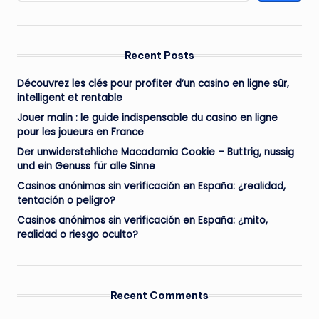
Recent Posts
Découvrez les clés pour profiter d’un casino en ligne sûr,
intelligent et rentable
Jouer malin : le guide indispensable du casino en ligne
pour les joueurs en France
Der unwiderstehliche Macadamia Cookie – Buttrig, nussig
und ein Genuss für alle Sinne
Casinos anónimos sin verificación en España: ¿realidad,
tentación o peligro?
Casinos anónimos sin verificación en España: ¿mito,
realidad o riesgo oculto?
Recent Comments