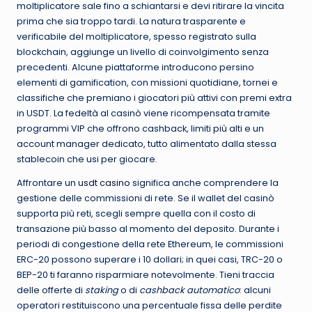
moltiplicatore sale fino a schiantarsi e devi ritirare la vincita
prima che sia troppo tardi. La natura trasparente e
verificabile del moltiplicatore, spesso registrato sulla
blockchain, aggiunge un livello di coinvolgimento senza
precedenti. Alcune piattaforme introducono persino
elementi di gamification, con missioni quotidiane, tornei e
classifiche che premiano i giocatori più attivi con premi extra
in USDT. La fedeltà al casinò viene ricompensata tramite
programmi VIP che offrono cashback, limiti più alti e un
account manager dedicato, tutto alimentato dalla stessa
stablecoin che usi per giocare.
Affrontare un
usdt casino
significa anche comprendere la
gestione delle commissioni di rete. Se il wallet del casinò
supporta più reti, scegli sempre quella con il costo di
transazione più basso al momento del deposito. Durante i
periodi di congestione della rete Ethereum, le commissioni
ERC-20 possono superare i 10 dollari; in quei casi, TRC-20 o
BEP-20 ti faranno risparmiare notevolmente. Tieni traccia
delle offerte di
staking
o di
cashback automatico
: alcuni
operatori restituiscono una percentuale fissa delle perdite