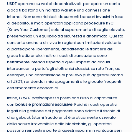
USDT operano su wallet decentralizzati: per aprire un conto
gioco ti bastano un indirizzo wallet e una connessione
internet. Non sono richiesti documenti bancari invasivi in fase
di deposito, e molti operatori applicano procedure KYC
(Know Your Customer) solo al superamento di soglie elevate,
preservando un equilibrio tra sicurezza e anonimato. Questo
consente anche a chi vive in regioni con limitazioni valutarie
di partecipare liberamente, abbattendo le frontiere del
gioco tradizionale. Inoltre, i costi di transazione sono
nettamente inferiori rispetto a quelli imposti da circuiti
interbancari o portafogli elettronici classici: su rete Tron, ad
esempio, una commissione di prelievo può aggirarsi intorno
a 1 USDT, rendendo i micropagamenti e le giocate frequenti
estremamente economici.
Infine, i
USDT casino
spesso premiano l’uso di criptovalute
con
bonus e promozioni esclusive
. Poiché i costi operativi
legati alla gestione dei pagamenti sono ridotti e il rischio di
chargeback (storni fraudolenti) è praticamente azzerato
dalla natura irreversibile della blockchain, gli operatori
possono reinvestire parte di questi risparmi in vantaggi per i