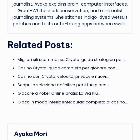
journalist. Ayaka explains brain-computer interfaces,
Great-White shark conservation, and minimalist
journaling systems. She stitches indigo-dyed wetsuit
patches and tests note-taking apps between swells.
Related Posts:
Migliori siti scommesse Crypto: guida strategica per…
Casino Crypto: guida completa per giocare con…
Casino con Crypto: velocità, privacy e nuovi…
Scopri la selezione definitiva per il tuo gioco: i…
Giocare a Poker Online Gratis: La Via Più…
Gioca in modo intelligente: guida completa ai casino…
Ayaka Mori