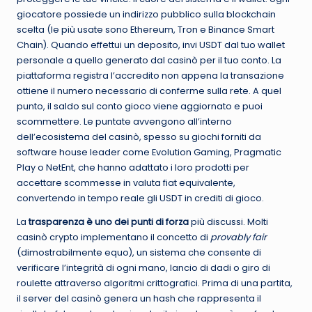
giocatore possiede un indirizzo pubblico sulla blockchain
scelta (le più usate sono Ethereum, Tron e Binance Smart
Chain). Quando effettui un deposito, invi USDT dal tuo wallet
personale a quello generato dal casinò per il tuo conto. La
piattaforma registra l’accredito non appena la transazione
ottiene il numero necessario di conferme sulla rete. A quel
punto, il saldo sul conto gioco viene aggiornato e puoi
scommettere. Le puntate avvengono all’interno
dell’ecosistema del casinò, spesso su giochi forniti da
software house leader come Evolution Gaming, Pragmatic
Play o NetEnt, che hanno adattato i loro prodotti per
accettare scommesse in valuta fiat equivalente,
convertendo in tempo reale gli USDT in crediti di gioco.
La
trasparenza è uno dei punti di forza
più discussi. Molti
casinò crypto implementano il concetto di
provably fair
(dimostrabilmente equo), un sistema che consente di
verificare l’integrità di ogni mano, lancio di dadi o giro di
roulette attraverso algoritmi crittografici. Prima di una partita,
il server del casinò genera un hash che rappresenta il