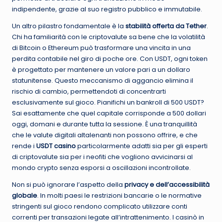
indipendente, grazie al suo registro pubblico e immutabile.
Un altro pilastro fondamentale è la
stabilità offerta da Tether
.
Chi ha familiarità con le criptovalute sa bene che la volatilità
di Bitcoin o Ethereum può trasformare una vincita in una
perdita contabile nel giro di poche ore. Con USDT, ogni token
è progettato per mantenere un valore pari a un dollaro
statunitense. Questo meccanismo di aggancio elimina il
rischio di cambio, permettendoti di concentrarti
esclusivamente sul gioco. Pianifichi un bankroll di 500 USDT?
Sai esattamente che quel capitale corrisponde a 500 dollari
oggi, domani e durante tutta la sessione. È una tranquillità
che le valute digitali altalenanti non possono offrire, e che
rende i
USDT casino
particolarmente adatti sia per gli esperti
di criptovalute sia per i neofiti che vogliono avvicinarsi al
mondo crypto senza esporsi a oscillazioni incontrollate.
Non si può ignorare l’aspetto della
privacy e dell’accessibilità
globale
. In molti paesi le restrizioni bancarie o le normative
stringenti sul gioco rendono complicato utilizzare conti
correnti per transazioni legate all’intrattenimento. I casinò in