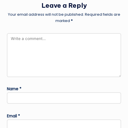
Leave a Reply
Your email address will not be published.
Required fields are
marked
*
Name
*
Email
*