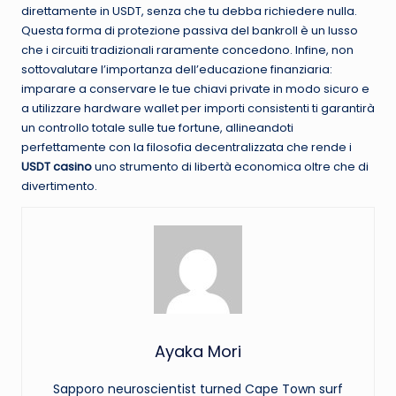
direttamente in USDT, senza che tu debba richiedere nulla.
Questa forma di protezione passiva del bankroll è un lusso
che i circuiti tradizionali raramente concedono. Infine, non
sottovalutare l’importanza dell’educazione finanziaria:
imparare a conservare le tue chiavi private in modo sicuro e
a utilizzare hardware wallet per importi consistenti ti garantirà
un controllo totale sulle tue fortune, allineandoti
perfettamente con la filosofia decentralizzata che rende i
USDT casino
uno strumento di libertà economica oltre che di
divertimento.
Ayaka Mori
Sapporo neuroscientist turned Cape Town surf