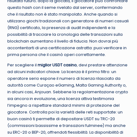
risultato futuro; dopo la giocata, il giocatore può confrontare
questo hash con il seme rivelato dal server, confermando
che il risultato non è stato manipolato. Anche quando si
utilizzano giochi tradizionali con generatore di numeri casuali
(RNG) certificato, la presenza di audit indipendenti e la
possibilità di tracciare la cronologia delle transazioni sulla
blockchain aumentano il livello di fiducia. Non dovrai più
accontentarti di una certificazione astratta: puoi verificare in
prima persona che il casinò operi correttamente.
Per scegliere il
miglior USDT casino
, devi prestare attenzione
ad alcuni indicatori chiave. La licenza è il primo filtro: un
operatore serio espone il numero di licenza rilasciato da
autorità come Curaçao eGaming, Malta Gaming Authority o,
in alcuni casi, Anjouan. Sebbene la regolamentazione crypto
sia ancora in evoluzione, una licenza attiva testimonia
l’impegno a rispettare standard minimi di protezione del
giocatore. Controlla poi la varietà delle reti supportate: un
buon casinò ti permette di depositare USDT su TRC-20
(commissioni bassissime e transazioni fulminee) ma anche
su ERC-20 o BEP-20, offrendoti flessibilità. La disponibilità di