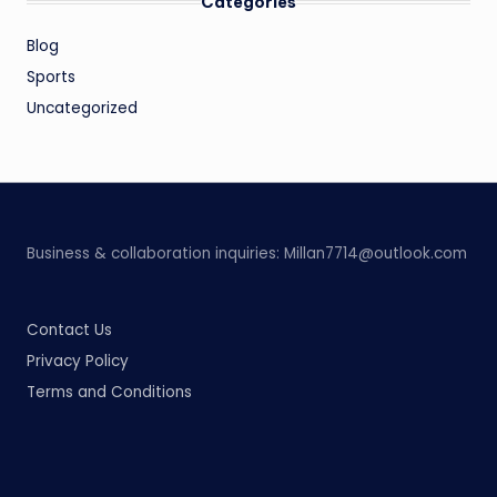
Categories
Blog
Sports
Uncategorized
Business & collaboration inquiries:
Millan7714@outlook.com
Contact Us
Privacy Policy
Terms and Conditions