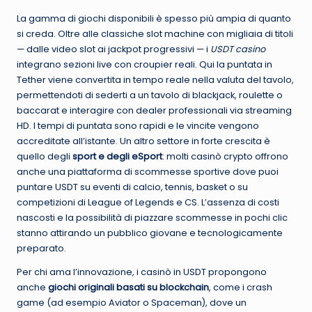
La gamma di giochi disponibili è spesso più ampia di quanto
si creda. Oltre alle classiche slot machine con migliaia di titoli
— dalle video slot ai jackpot progressivi — i
USDT casino
integrano sezioni live con croupier reali. Qui la puntata in
Tether viene convertita in tempo reale nella valuta del tavolo,
permettendoti di sederti a un tavolo di blackjack, roulette o
baccarat e interagire con dealer professionali via streaming
HD. I tempi di puntata sono rapidi e le vincite vengono
accreditate all’istante. Un altro settore in forte crescita è
quello degli
sport e degli eSport
: molti casinò crypto offrono
anche una piattaforma di scommesse sportive dove puoi
puntare USDT su eventi di calcio, tennis, basket o su
competizioni di League of Legends e CS. L’assenza di costi
nascosti e la possibilità di piazzare scommesse in pochi clic
stanno attirando un pubblico giovane e tecnologicamente
preparato.
Per chi ama l’innovazione, i casinò in USDT propongono
anche
giochi originali basati su blockchain
, come i crash
game (ad esempio Aviator o Spaceman), dove un