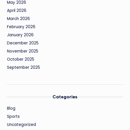
May 2026
April 2026
March 2026
February 2026
January 2026
December 2025
November 2025
October 2025
September 2025
Categories
Blog
Sports
Uncategorized