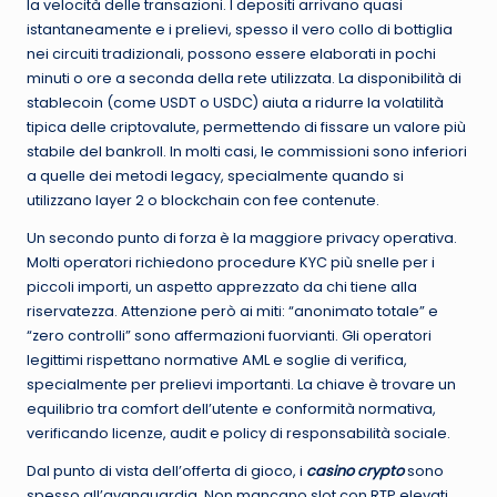
la velocità delle transazioni. I depositi arrivano quasi
istantaneamente e i prelievi, spesso il vero collo di bottiglia
nei circuiti tradizionali, possono essere elaborati in pochi
minuti o ore a seconda della rete utilizzata. La disponibilità di
stablecoin (come USDT o USDC) aiuta a ridurre la volatilità
tipica delle criptovalute, permettendo di fissare un valore più
stabile del bankroll. In molti casi, le commissioni sono inferiori
a quelle dei metodi legacy, specialmente quando si
utilizzano layer 2 o blockchain con fee contenute.
Un secondo punto di forza è la maggiore privacy operativa.
Molti operatori richiedono procedure KYC più snelle per i
piccoli importi, un aspetto apprezzato da chi tiene alla
riservatezza. Attenzione però ai miti: “anonimato totale” e
“zero controlli” sono affermazioni fuorvianti. Gli operatori
legittimi rispettano normative AML e soglie di verifica,
specialmente per prelievi importanti. La chiave è trovare un
equilibrio tra comfort dell’utente e conformità normativa,
verificando licenze, audit e policy di responsabilità sociale.
Dal punto di vista dell’offerta di gioco, i
casino crypto
sono
spesso all’avanguardia. Non mancano slot con RTP elevati,