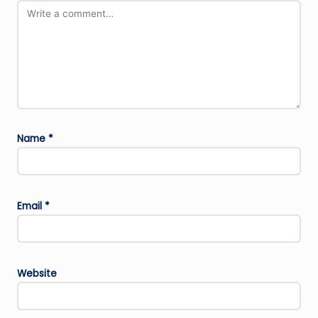
Name
*
Email
*
Website