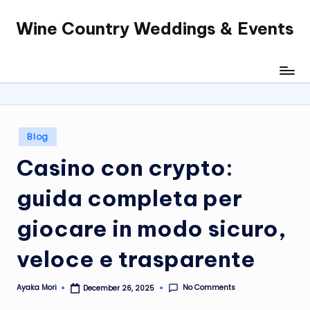
Wine Country Weddings & Events
Skip
to
content
Posted
Blog
in
Casino con crypto:
guida completa per
giocare in modo sicuro,
veloce e trasparente
No Comments
Ayaka Mori
December 26, 2025
Posted
by