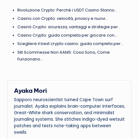
Rivoluzione Crypto: Perché i USDT Casino Stanno…
Casino con Crypto: velocità, privacy e nuovi…
Casinò Crypto: sicurezza, vantaggi e strategie per…
Casino Crypto: guida completa per giocare con…
Scegliere il best crypto casino: guida completa per…
Siti Scommesse Non AAMS: Cosa Sono, Come
Funzionano…
Ayaka Mori
Sapporo neuroscientist turned Cape Town surf
journalist. Ayaka explains brain-computer interfaces,
Great-White shark conservation, and minimalist
journaling systems. She stitches indigo-dyed wetsuit
patches and tests note-taking apps between
swells.