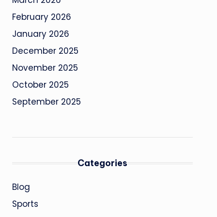
March 2026
February 2026
January 2026
December 2025
November 2025
October 2025
September 2025
Categories
Blog
Sports