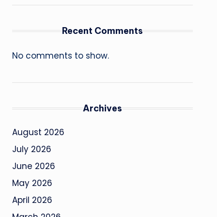
Recent Comments
No comments to show.
Archives
August 2026
July 2026
June 2026
May 2026
April 2026