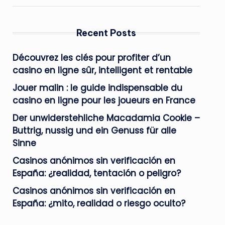
Recent Posts
Découvrez les clés pour profiter d’un
casino en ligne sûr, intelligent et rentable
Jouer malin : le guide indispensable du
casino en ligne pour les joueurs en France
Der unwiderstehliche Macadamia Cookie –
Buttrig, nussig und ein Genuss für alle
Sinne
Casinos anónimos sin verificación en
España: ¿realidad, tentación o peligro?
Casinos anónimos sin verificación en
España: ¿mito, realidad o riesgo oculto?