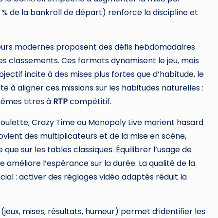
0 % de la bankroll de départ) renforce la discipline et
ateurs modernes proposent des défis hebdomadaires
des classements. Ces formats dynamisent le jeu, mais
bjectif incite à des mises plus fortes que d’habitude, le
 à aligner ces missions sur les habitudes naturelles :
êmes titres à
RTP
compétitif.
oulette, Crazy Time ou Monopoly Live marient hasard
ovient des multiplicateurs et de la mise en scène,
que sur les tables classiques. Équilibrer l’usage de
 améliore l’espérance sur la durée. La qualité de la
ial : activer des réglages vidéo adaptés réduit la
(jeux, mises, résultats, humeur) permet d’identifier les