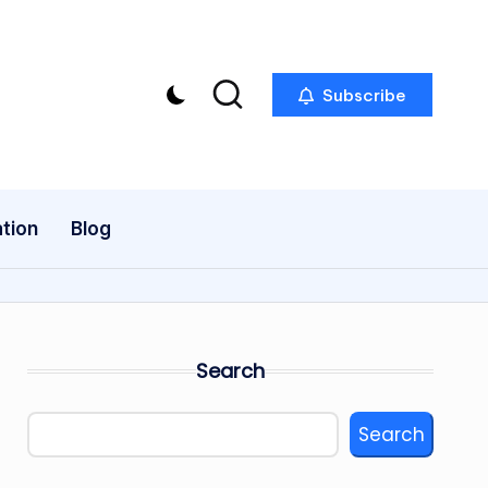
Subscribe
tion
Blog
Search
Search