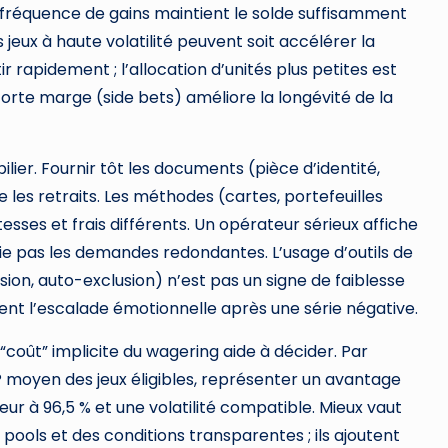
la fréquence de gains maintient le solde suffisamment
 jeux à haute volatilité peuvent soit accélérer la
r rapidement ; l’allocation d’unités plus petites est
 forte marge (side bets) améliore la longévité de la
ilier. Fournir tôt les documents (pièce d’identité,
 les retraits. Les méthodes (cartes, portefeuilles
esses et frais différents. Un opérateur sérieux affiche
iplie pas les demandes redondantes. L’usage d’outils de
sion, auto-exclusion) n’est pas un signe de faiblesse
vitent l’escalade émotionnelle après une série négative.
 “coût” implicite du wagering aide à décider. Par
P moyen des jeux éligibles, représenter un avantage
eur à 96,5 % et une volatilité compatible. Mieux vaut
pools et des conditions transparentes ; ils ajoutent