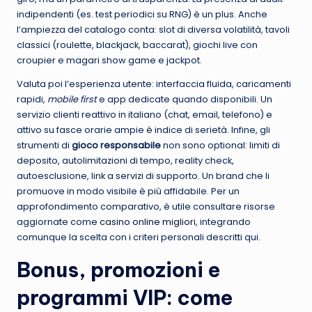
indipendenti (es. test periodici su RNG) è un plus. Anche
l’ampiezza del catalogo conta: slot di diversa volatilità, tavoli
classici (roulette, blackjack, baccarat), giochi live con
croupier e magari show game e jackpot.
Valuta poi l’esperienza utente: interfaccia fluida, caricamenti
rapidi,
mobile first
e app dedicate quando disponibili. Un
servizio clienti reattivo in italiano (chat, email, telefono) e
attivo su fasce orarie ampie è indice di serietà. Infine, gli
strumenti di
gioco responsabile
non sono optional: limiti di
deposito, autolimitazioni di tempo, reality check,
autoesclusione, link a servizi di supporto. Un brand che li
promuove in modo visibile è più affidabile. Per un
approfondimento comparativo, è utile consultare risorse
aggiornate come
casino online migliori
, integrando
comunque la scelta con i criteri personali descritti qui.
Bonus, promozioni e
programmi VIP: come