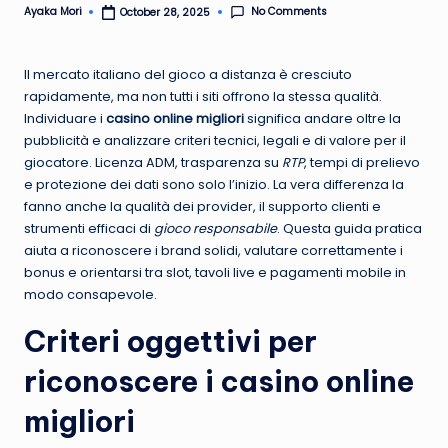
No Comments
Ayaka Mori
October 28, 2025
Posted
by
Il mercato italiano del gioco a distanza è cresciuto
rapidamente, ma non tutti i siti offrono la stessa qualità.
Individuare i
casino online migliori
significa andare oltre la
pubblicità e analizzare criteri tecnici, legali e di valore per il
giocatore. Licenza ADM, trasparenza su
RTP
, tempi di prelievo
e protezione dei dati sono solo l’inizio. La vera differenza la
fanno anche la qualità dei provider, il supporto clienti e
strumenti efficaci di
gioco responsabile
. Questa guida pratica
aiuta a riconoscere i brand solidi, valutare correttamente i
bonus e orientarsi tra slot, tavoli live e pagamenti mobile in
modo consapevole.
Criteri oggettivi per
riconoscere i casino online
migliori