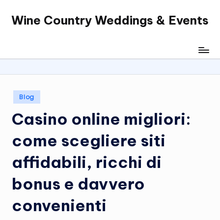
Wine Country Weddings & Events
Skip
to
content
Posted
Blog
in
Casino online migliori:
come scegliere siti
affidabili, ricchi di
bonus e davvero
convenienti