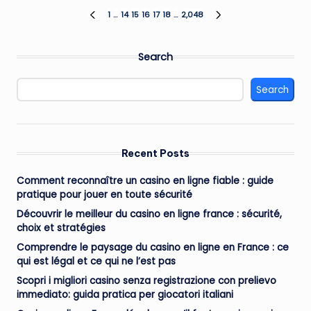
Posts
1
…
14
15
16
17
18
…
2,048
PREVIOUS
NEXT
PAGE
PAGE
pagination
Search
Search
Recent Posts
Comment reconnaître un casino en ligne fiable : guide
pratique pour jouer en toute sécurité
Découvrir le meilleur du casino en ligne france : sécurité,
choix et stratégies
Comprendre le paysage du casino en ligne en France : ce
qui est légal et ce qui ne l’est pas
Scopri i migliori casino senza registrazione con prelievo
immediato: guida pratica per giocatori italiani