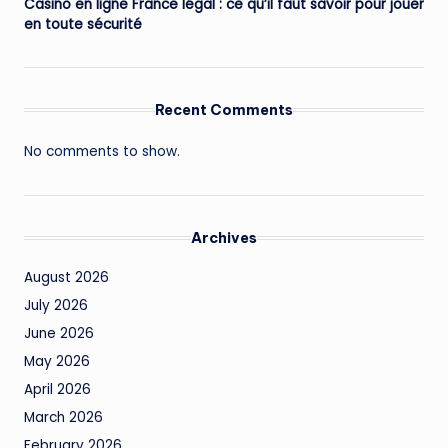
Casino en ligne France légal : ce qu’il faut savoir pour jouer
en toute sécurité
Recent Comments
No comments to show.
Archives
August 2026
July 2026
June 2026
May 2026
April 2026
March 2026
February 2026