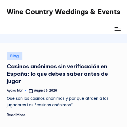
Wine Country Weddings & Events
Skip
to
content
Posted
Blog
in
Casinos anónimos sin verificación en
España: lo que debes saber antes de
jugar
Ayaka Mori
August 5, 2026
Posted
by
Qué son los casinos anónimos y por qué atraen a los
jugadores Los *casinos anónimos*…
Read More